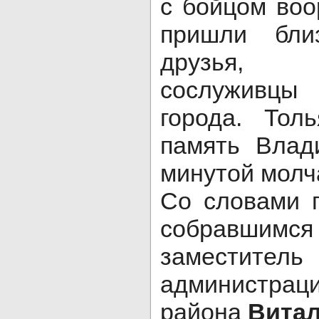
с бойцом во
пришли бли
друзья,
сослуживцы
города. Тол
память Влад
минутой молч
Со словами г
собравшим
замести
администраци
района
Вита