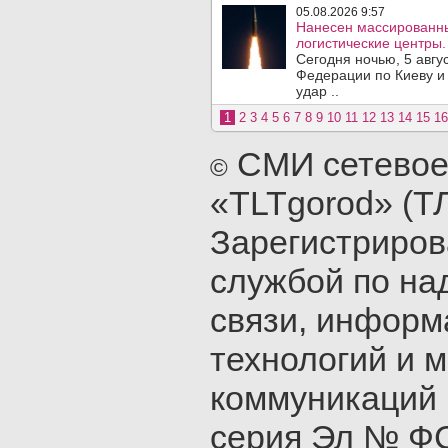
05.08.2026 9:57
Нанесен массированны
логистические центры.
Сегодня ночью, 5 авг
Федерации по Киеву и
удар ..
1
2
3
4
5
6
7
8
9
10
11
12
13
14
15
16
СМИ сетевое
©
«TLTgorod» (Т
Зарегистриро
службой по на
связи, инфор
технологий и 
коммуникаций 
серия Эл № ФС