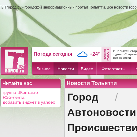
ТЛТгород.ру - городской информационный портал Тольятти. Все новости гор
В Тольятти ста
Погода сегодня
+24°
турнир Спартак
все новости
Бизнес
Новости
Видео
Фотоотчеты
Новости Тольятти
Читайте нас
Город
группа ВКонтакте
/
RSS-лента
добавить виджет в yandex
Автоновости
Происшеств