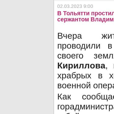
02.03.2023 9:00
В Тольятти прости
сержантом Влади
Вчера жит
проводили в
своего зе
Кириллова
,
храбрых в х
военной опер
Как сообща
горадминистр