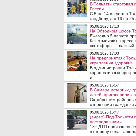
В Тольятти стартовал
России.
С 5 по 14 августа в Т
гандболу, а с 16 по 25
05.08.2026 17:13
На Обводном шоссе То
Ежегодно 5 августа п
Как отмечают в пресс-
светофоры — важный .
05.08.2026 17:03
На предприятиях Толь
укрепления здоровья .
В администрации Толь
корпоративных програ
и ..
05.08.2026 16:57
В Самаре истеричку, г
детей, приговорили к 
Октябрьским районным
отношении гражданки А
05.08.2026 16:47
(видео) Под Тольятти
пострадавшими .
18+ ДТП произошло сег
в сторону села Ташелк