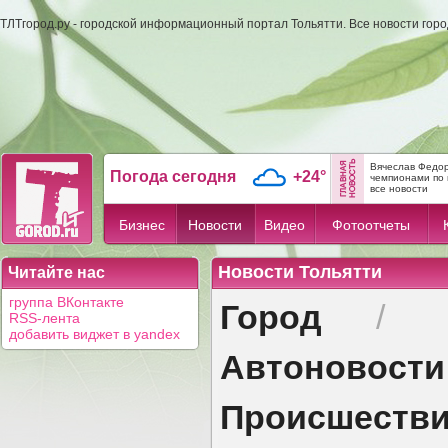
ТЛТгород.ру - городской информационный портал Тольятти. Все новости гор
Вячеслав Федор
Погода сегодня
+24°
чемпионами по 
все новости
Бизнес
Новости
Видео
Фотоотчеты
Новости Тольятти
Читайте нас
Город
группа ВКонтакте
/
RSS-лента
добавить виджет в yandex
Автоновости
Происшеств