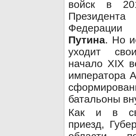
войск в 20
Президент
Федера
Путина
. Но 
уходит сво
начало XIX в
императора А
сформиров
батальоны вн
Как и в св
приезд, Губе