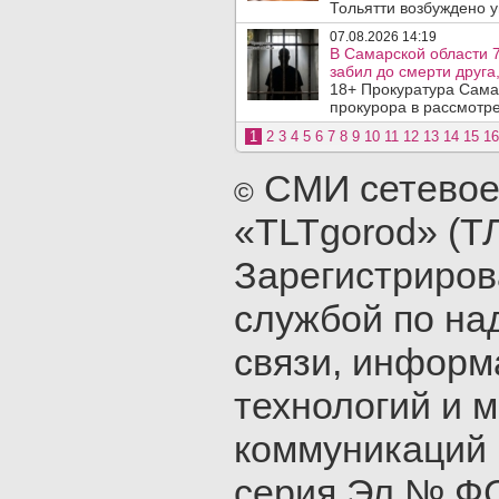
Тольятти возбуждено у
07.08.2026 14:19
В Самарской области 7
забил до смерти друга,
18+ Прокуратура Сама
прокурора в рассмотр
1
2
3
4
5
6
7
8
9
10
11
12
13
14
15
16
СМИ сетевое
©
«TLTgorod» (Т
Зарегистриро
службой по на
связи, инфор
технологий и 
коммуникаций 
серия Эл № ФС