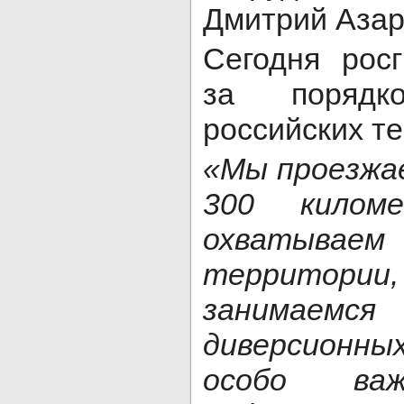
Дмитрий Азар
Сегодня рос
за поряд
российских т
«Мы проезжа
300 килом
охватыв
территории
занимае
диверсионных
особо ва