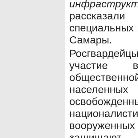
инфраструкт
рассказал
специальных 
Самары.
Росгварде
участие в
общественно
населенн
освобо
националисти
вооруженны
защищают 