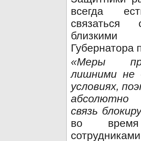
всегда ест
связаться
близкими
Губернатора п
«Меры пре
лишними не
условиях, по
абсолютно 
связь блокир
во врем
сотрудника