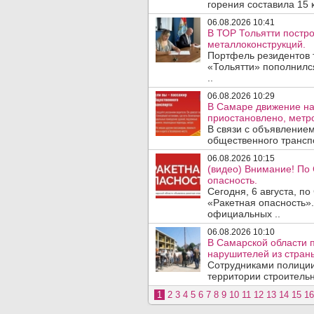
горения составила 15 
06.08.2026 10:41
В ТОР Тольятти постро
металлоконструкций.
Портфель резидентов 
«Тольятти» пополнилс
..
06.08.2026 10:29
В Самаре движение на
приостановлено, метро
В связи с объявление
общественного трансп
06.08.2026 10:15
(видео) Внимание! По
опасность.
Сегодня, 6 августа, п
«Ракетная опасность».
официальных ..
06.08.2026 10:10
В Самарской области 
нарушителей из стран
Сотрудниками полиции
территории строительн
1
2
3
4
5
6
7
8
9
10
11
12
13
14
15
16