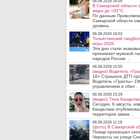
06.08.2026 16:05
В Самарской области 
жары до +33°C.
По данным Приволжско
Самарской области ож
уровень ..
06.08.2026 16:03
Тольяттинский гандбол
игры-2028.
Эти дни стали знаковы
принимает мужской га
народов России. ..
06.08.2026 15:55
(видео) Водитель «Гра
18+ Страшное ДТП прои
Водитель «Гранты» 19
управлением и сбил ..
06.08.2026 15:29
(видео) Тина Канделак
Сегодня, 6 августа, и
Канделаки опубликовал
территории замка ..
06.08.2026 11:19
(фото) В Самарской об
Пожар произошел сегодн
Черкассы на улице Се