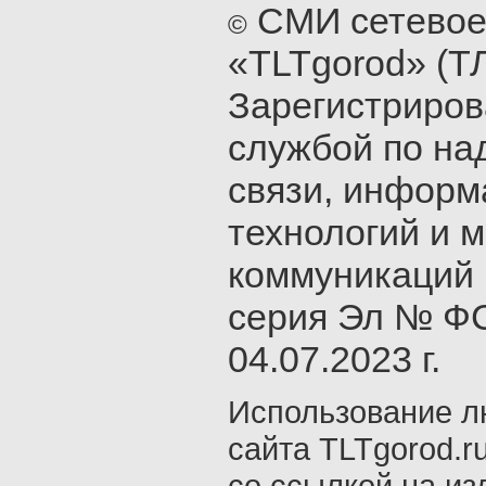
СМИ сетевое
©
«TLTgorod» (Т
Зарегистриро
службой по на
связи, инфор
технологий и 
коммуникаций 
серия Эл № ФС
04.07.2023 г.
Использование л
сайта TLTgorod.r
со ссылкой на из