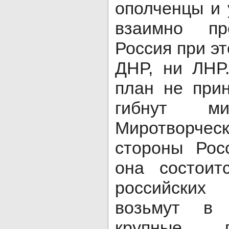
ополченцы и 
взаимно пр
Россия при эт
ДНР, ни ЛНР
план не при
гибнут ми
Миротворчес
стороны Рос
она состоит
российских
возьмут в 
крупные г