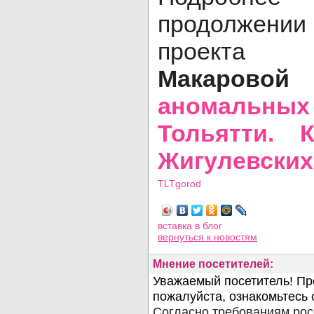
продолжении
прое
Макар
аномаль
Тольятти. 
Жигулевских
TLTgorod
Просмотров: 5798
вставка в блог
вернуться
к новостям
Мнение посетителей: