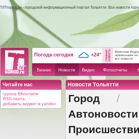
ТЛТгород.ру - городской информационный портал Тольятти. Все новости гор
Вячеслав Федор
Погода сегодня
+24°
чемпионами по 
все новости
Бизнес
Новости
Видео
Фотоотчеты
Новости Тольятти
Читайте нас
Город
группа ВКонтакте
/
RSS-лента
добавить виджет в yandex
Автоновости
Происшеств