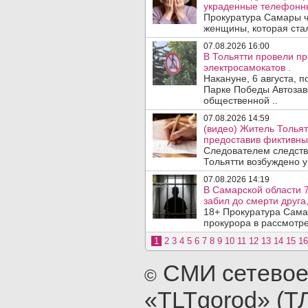
украденные телефонн
Прокуратура Самары ч
женщины, которая ста
07.08.2026 16:00
В Тольятти провели п
электросамокатов .
Накануне, 6 августа, 
Парке Победы Автозав
общественной ..
07.08.2026 14:59
(видео) Житель Тольят
предоставив фиктивны
Следователем следств
Тольятти возбуждено у
07.08.2026 14:19
В Самарской области 7
забил до смерти друга,
18+ Прокуратура Сама
прокурора в рассмотр
1
2
3
4
5
6
7
8
9
10
11
12
13
14
15
16
СМИ сетевое
©
«TLTgorod» (Т