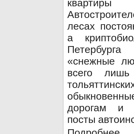
квартир
Автостроител
лесах постоя
а криптоби
Петербурга
«снежные лю
всего лишь
тольяттинс
обыкновенны
дорогам и 
посты автоин
Подробнее