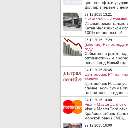
цен на нефть и ухудш
доллар впервые с дека
28.12.2015 13:21
Низкопольный трамвай
Из экспериментального
Катав Челябинской об
100% низкопольный ..
25.12.2015 17:29
(мнение) Рынок недви
году.
События на рынке нед
оптимистичным прогно
однако под Новый год в
24.12.2015 20:45
Центробанк РФ начина
валюту.
Центробанк России ус
случае, если сумма о
говорится в сегодняшн
24.12.2015 14:00
Visa и MasterCard отк
Visa и MasterCard отк
Крайинвестбанк, банк
морской банк (СМБ),..
22.12.2015 19:00