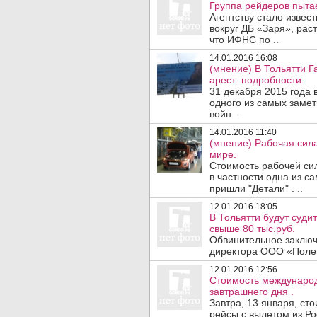
Группа рейдеров пыта
Агентству стало извес
вокруг ДБ «Заря», рас
что ИФНС по ..
14.01.2016 16:08
(мнение) В Тольятти 
арест: подробности.
31 декабря 2015 года 
одного из самых заме
войн ..
14.01.2016 11:40
(мнение) Рабочая сил
мире.
Стоимость рабочей си
в частности одна из с
пришли "Детали" . ..
12.01.2016 18:05
В Тольятти будут суди
свыше 80 тыс.руб.
Обвинительное заключ
директора ООО «Полев
12.01.2016 12:56
Стоимость международ
завтрашнего дня .
Завтра, 13 января, с
рейсы с вылетом из Ро