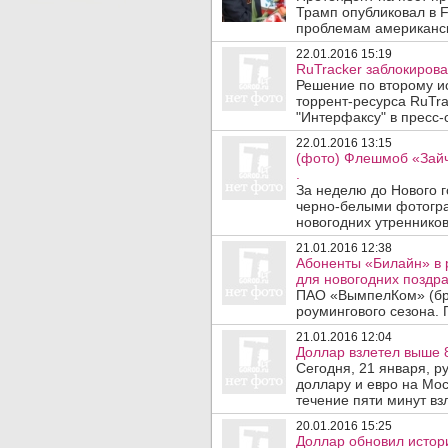
Трамп опубликовал в 
проблемам американск
22.01.2016 15:19
RuTracker заблокирова
Решение по второму ис
торрент-ресурса RuTra
"Интерфаксу" в пресс-
22.01.2016 13:15
(фото) Флешмоб «Зайч
.
За неделю до Нового 
черно-белыми фотогр
новогодних утренников 
21.01.2016 12:38
Абоненты «Билайн» в 
для новогодних поздр
ПАО «ВымпелКом» (бре
роумингового сезона. 
21.01.2016 12:04
Доллар взлетел выше 8
Сегодня, 21 января, р
доллару и евро на Мос
течение пяти минут взл
20.01.2016 15:25
Доллар обновил истори