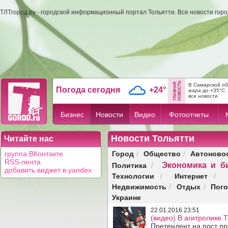
ТЛТгород.ру - городской информационный портал Тольятти. Все новости гор
В Самарской об
Погода сегодня
+24°
жара до +35°C
все новости
Бизнес
Новости
Видео
Фотоотчеты
Новости Тольятти
Читайте нас
Город
Общество
Автоново
группа ВКонтакте
/
/
RSS-лента
Экономика и б
Политика
/
добавить виджет в yandex
Технологии
Интернет
/
/
Недвижимость
Отдых
Пог
/
/
Украине
22.01.2016 23:51
(видео) В агитролике 
Претендент на пост п