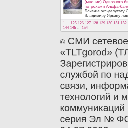
(мнение) Одиозного би
потрохами Альфа-банк
Близкие экс-депутату 
Владимиру Яркину лица
...
1
125
126
127
128
129
130
131
132
...
144
145
154
СМИ сетевое
©
«TLTgorod» (Т
Зарегистриро
службой по на
связи, инфор
технологий и 
коммуникаций 
серия Эл № ФС