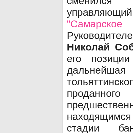
сменилс
управляющ
"Самарско
Руководител
Николай Со
его позиции
дальней
тольяттинско
проданного
предшественн
находящимс
стадии ба