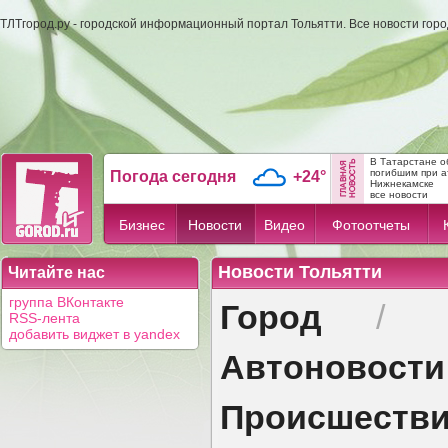
ТЛТгород.ру - городской информационный портал Тольятти. Все новости гор
В Татарстане о
погибшим при а
Погода сегодня
+24°
Нижнекамске
все новости
Бизнес
Новости
Видео
Фотоотчеты
Новости Тольятти
Читайте нас
Город
группа ВКонтакте
/
RSS-лента
добавить виджет в yandex
Автоновости
Происшеств