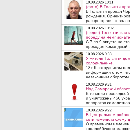
10.08.2026 10:11
(фото) В Тольятти про
В Тольятти пропал Че
рождения. Ориентиров
распространяют волон
10.08.2026 10:02
(видео) Тольяттинкая
победу на Чемпионате 
С 7 по 9 августа на с
проходил Командный .
10.08.2026 9:33
У жителя Тольятти до
холодильнике.
18+ К сотрудникам пол
информация о том, чт
незаконным оборотом 
10.08.2026 9:31
Над Самарской област
В течение прошедшей
и уничтожены 456 укр
аппаратов самолетного
10.08.2026 9:22
В Центральном районе
сети изменили схему д
О временном изменен
троллейбусных маршру