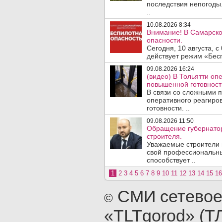
последствия непогоды.
..
10.08.2026 8:34
Внимание! В Самарско
опасности.
Сегодня, 10 августа, 
действует режим «Бесп
09.08.2026 16:24
(видео) В Тольятти о
повышенной готовност
В связи со сложными 
оперативного реагиро
готовности. ..
09.08.2026 11:50
Обращение губернатор
строителя.
Уважаемые строители 
свой профессиональны
способствует ..
1
2
3
4
5
6
7
8
9
10
11
12
13
14
15
16
СМИ сетевое
©
«TLTgorod» (Т