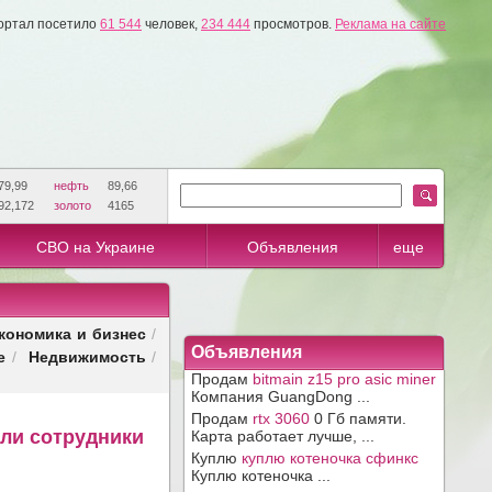
ортал посетило
61 544
человек,
234 444
просмотров.
Реклама на сайте
79,99
нефть
89,66
92,172
золото
4165
СВО на Украине
Объявления
еще
кономика и бизнес
/
Объявления
е
Недвижимость
/
/
Продам
bitmain z15 pro asic miner
Компания GuangDong ...
Продам
rtx 3060
0 Гб памяти.
али сотрудники
Карта работает лучше, ...
Куплю
куплю котеночка сфинкс
Куплю котеночка ...