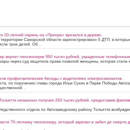
ти 20-летний парень на «Приоре» врезался в дерево.
а территории Самарской области зарегистрировано 5 ДТП, в которы
исле трое детей. Об ..
ер вернет пенсионерке 950 тысяч рублей, украденные телефонны
мары через суд защитила права пожилой женщины, которая стала
ели профилактические беседы с водителями электросамокатов .
уста, по поручению главы города Ильи Сухих в Парке Победы Автоз
ественной ..
Тольятти незаконно получил 250 тысяч рублей, предоставив фикти
едственного отдела по Автозаводскому району Тольятти возбужден
асти 70-летнему пенсионеру, который зарезал и забил до смерти др