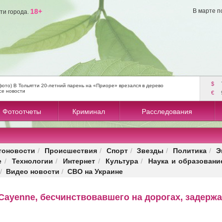
18+
В марте п
ти города.
$
фото) В Тольятти 20-летний парень на «Приоре» врезался в дерево
се новости
€
Фотоотчеты
Криминал
Расследования
тоновости
Происшествия
Спорт
Звезды
Политика
Э
/
/
/
/
/
е
Технологии
Интернет
Культура
Наука и образовани
/
/
/
/
Видео новости
СВО на Украине
/
/
Cayenne, бесчинствовавшего на дорогах, задерж