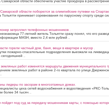
 Самарской области обеспечила участие прокурора в рассмотрени
 Самарской области поборются за олимпийские путевки на Спартак
та Тольятти принимает соревнования по парусному спорту среди с
сионер затроллил телефонных мошенников .
 незнакомца 77-летний житель Тольятти сразу понял, что его развод
нформации MASH, вместо 2,4 млн рублей ..
асти горели частный дом, баня, вещи в квартире и мусор .
утки пожарно-спасательные подразделения выезжали на ликвидац
в сегодняшней ..
а земляных работ изменятся маршруты движения муниципального т
дением земляных работ в районе 2-го квартала по улице Дзержинск
.
аны лидеры по засорам в многоэтажных домах.
пециалисты цеха сетей водоснабжения и водоотведения «РКС-Толь
и более 34 тысяч ..
 пойдет под суд за передачу мошенникам карты, с помощью котор