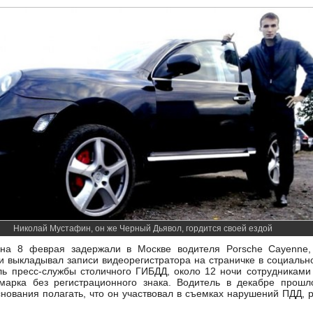
Николай Мустафин, он же Черный Дьявол, гордится своей ездой
на 8 феврая задержали в Москве водителя Porsche Cayenne, 
 выкладывал записи видеорегистратора на страничке в социальн
ь пресс-службы столичного ГИБДД, около 12 ночи сотрудниками
марка без регистрационного знака. Водитель в декабре прош
основания полагать, что он участвовал в съемках нарушений ПДД,