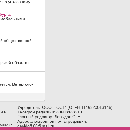
 по уголовному ..
бурге.
, мобильными
ой общественной
рской области в
ается. Ветер юго-
Учредитель: ООО "ГОСТ" (ОГРН 1146320013146)
й и
Телефон редакции: 89608488510
Главный редактор: Давыдов С. Н.
Адрес электронной почты редакции:
названия
davidoff.06@mail.ru
лка) на