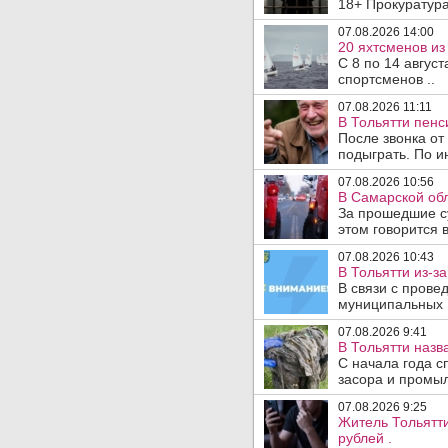
18+ Прокуратура
07.08.2026 14:00
20 яхтсменов из
С 8 по 14 авгус
спортсменов ..
07.08.2026 11:11
В Тольятти пен
После звонка от
подыграть. По и
07.08.2026 10:56
В Самарской обл
За прошедшие с
этом говорится 
07.08.2026 10:43
В Тольятти из-з
В связи с прове
муниципальных .
07.08.2026 9:41
В Тольятти назв
С начала года с
засора и промыл
07.08.2026 9:25
Житель Тольятти
рублей .