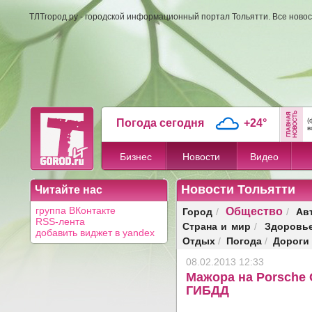
ТЛТгород.ру - городской информационный портал Тольятти. Все новос
(
Погода сегодня
+24°
в
Бизнес
Новости
Видео
Новости Тольятти
Читайте нас
Общество
Город
Ав
группа ВКонтакте
/
/
RSS-лента
Страна и мир
Здоровь
/
добавить виджет в yandex
Отдых
Погода
Дороги
/
/
08.02.2013 12:33
Мажора на Porsche 
ГИБДД