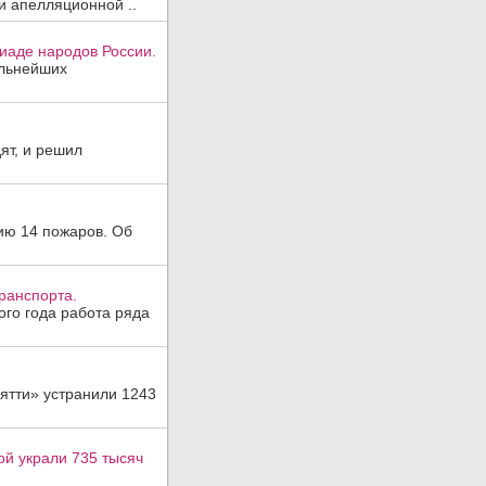
и апелляционной ..
иаде народов России.
ильнейших
ят, и решил
ию 14 пожаров. Об
ранспорта.
ого года работа ряда
ятти» устранили 1243
ой украли 735 тысяч