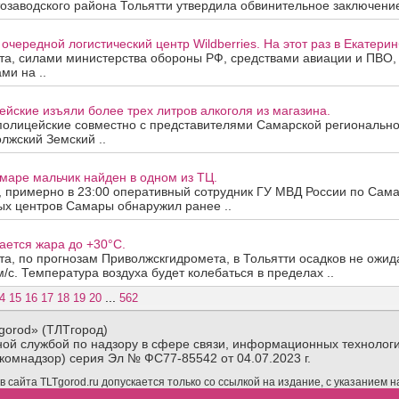
озаводского района Тольятти утвердила обвинительное заключение
очередной логистический центр Wildberries. На этот раз в Екатерин
ста, силами министерства обороны РФ, средствами авиации и ПВО
ми на ..
йские изъяли более трех литров алкоголя из магазина.
полицейские совместно с представителями Самарской региональн
лжский Земский ..
маре мальчик найден в одном из ТЦ.
а, примерно в 23:00 оперативный сотрудник ГУ МВД России по Сама
ых центров Самары обнаружил ранее ..
ается жара до +30°C.
ста, по прогнозам Приволжскгидромета, в Тольятти осадков не ожид
м/с. Температура воздуха будет колебаться в пределах ..
...
4
15
16
17
18
19
20
562
gorod» (ТЛТгород)
ой службой по надзору в сфере связи, информационных технологи
комнадзор) серия Эл № ФС77-85542 от 04.07.2023 г.
сайта TLTgorod.ru допускается только со ссылкой на издание, с указанием 
материалов TLTgorod.ru в интернете обязательна гиперссылка (активная ссы