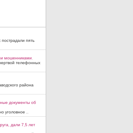
х пострадали пять
ми мошенниками.
 жертвой телефонных
аводского района
вные документы об
о уголовное ..
уга, дали 7,5 лет