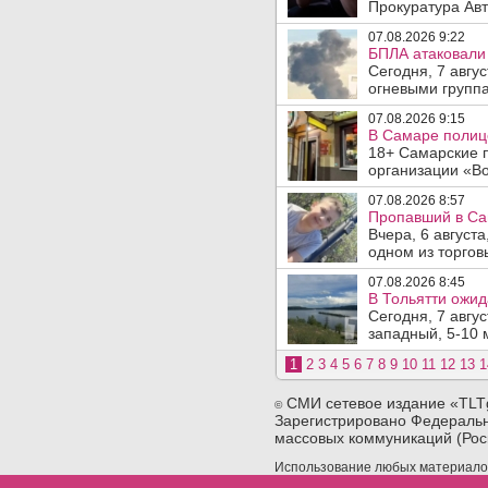
Прокуратура Авт
07.08.2026 9:22
БПЛА атаковали 
Сегодня, 7 авгу
огневыми группа
07.08.2026 9:15
В Самаре полице
18+ Самарские 
организации «Во
07.08.2026 8:57
Пропавший в Са
Вчера, 6 август
одном из торгов
07.08.2026 8:45
В Тольятти ожид
Сегодня, 7 авгу
западный, 5-10 
1
2
3
4
5
6
7
8
9
10
11
12
13
1
СМИ сетевое издание «TLT
©
Зарегистрировано Федеральн
массовых коммуникаций (Рос
Использование любых материалов 
сайта. При использовании любых 