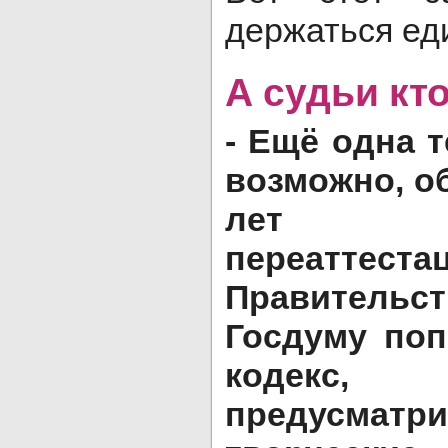
держаться е
А судьи кт
- Ещё одна 
возможно, о
лет п
переаттеста
Правитель
Госдуму поп
кодекс
предусма