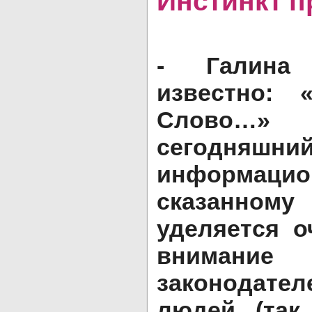
- Галина 
известно:
Слово…»
сегодняшни
информацион
сказанном
уделяется о
внимани
законодат
людей (так