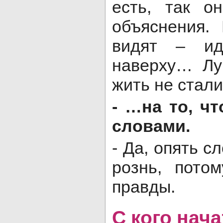
есть, так о
объяснения.
видят – ид
наверху… Лу
жить не стал
- …на то, ч
словами.
- Да, опять с
рознь, пото
правды.
С кого нача