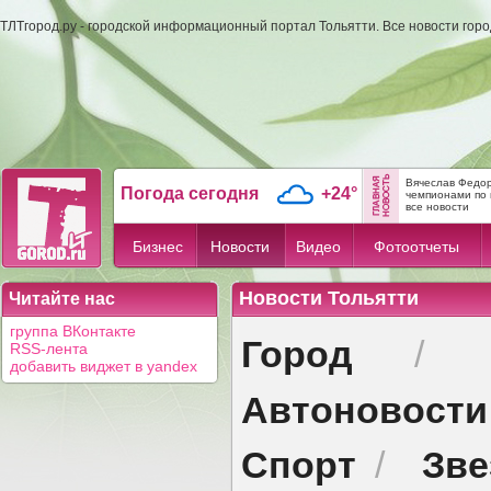
ТЛТгород.ру - городской информационный портал Тольятти. Все новости гор
Вячеслав Федор
Погода сегодня
+24°
чемпионами по 
все новости
Бизнес
Новости
Видео
Фотоотчеты
Новости Тольятти
Читайте нас
группа ВКонтакте
Город
/
RSS-лента
добавить виджет в yandex
Автоновости
Спорт
Зв
/