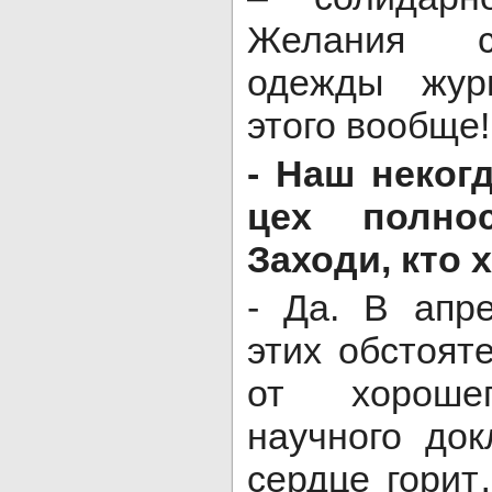
Желания с
одежды жур
этого вообще!
- Наш неког
цех полно
Заходи, кто 
- Да. В апр
этих обстоят
от хорошег
научного до
сердце гори