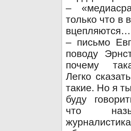
– «медиаср
только что в 
вцепляются…
– письмо Ев
поводу Эрнс
почему так
Легко сказат
такие. Но я т
буду говорит
что назы
журналистика