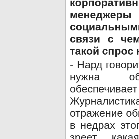
корпоратив
менеджер
социальн
связи с чем
такой спрос 
- Нард говори
нужна обс
обеспечивае
Журналистика
отражение об
в недрах это
зреет кака