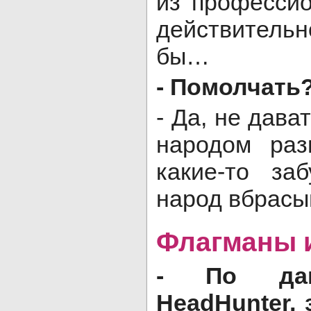
из профессио
действительн
бы…
- Помолчать
- Да, не дава
народом раз
какие-то за
народ вбрасы
Флагманы 
- По дан
HeadHunter,