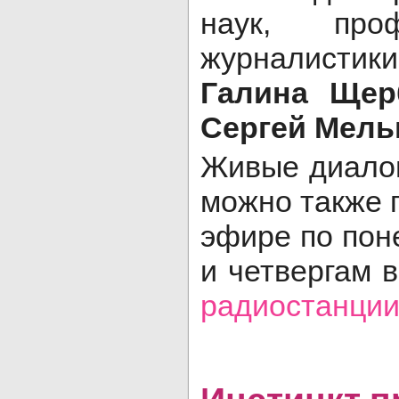
наук, про
журналистик
Галина Щер
Сергей Мель
Живые диалог
можно также 
эфире по пон
и четвергам 
радиостанци
Инстинкт 