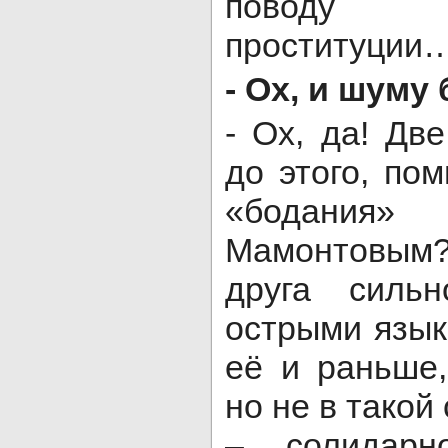
поводу 
проституции
- Ох, и шуму
- Ох, да! Дв
до этого, по
«бодани
Мамонтовым
друга силь
острыми язы
её и раньше,
но не в такой 
– солидарно