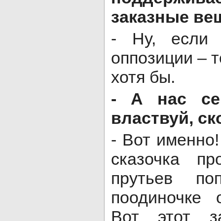
заказные ве
- Ну, если 
оппозиции – т
хотя бы.
- А нас се
властвуй, с
- Вот именно
сказочка пр
прутьев по
поодиночке 
Вот этот з