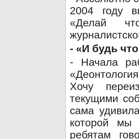
2004 году в
«Делай ч
журналистской
- «И будь чт
- Начала ра
«Деонтологи
Хочу переи
текущими со
сама удивила
которой мы 
ребятам гов