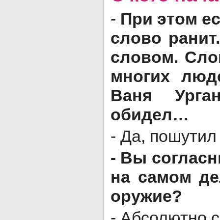
-
При этом ес
слово ранит
словом. Сло
многих люд
Ваня Урган
обидел…
- Да, пошути
- Вы согласн
на самом де
оружие?
- Абсолютно с