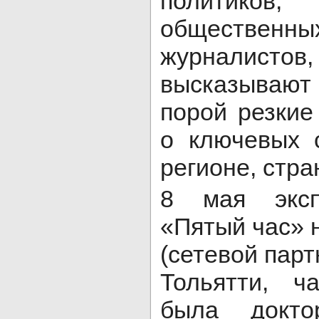
политиков, 
общественных
журналис
высказываю
порой резкие
о ключевых 
регионе, стра
8 мая эксп
«Пятый час» 
(сетевой пар
Тольятти, ч
была докто