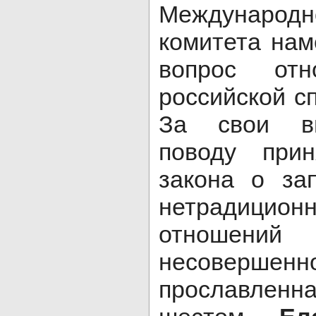
Международн
комитета нам
вопрос отн
российской сп
За свои вы
поводу при
закона о за
нетрадицион
отноше
несовершенн
прославлен