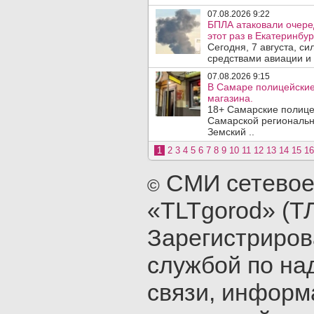
07.08.2026 9:22
БПЛА атаковали очеред
этот раз в Екатеринбур
Сегодня, 7 августа, с
средствами авиации и
07.08.2026 9:15
В Самаре полицейские 
магазина.
18+ Самарские полице
Самарской региональн
Земский ..
1
2
3
4
5
6
7
8
9
10
11
12
13
14
15
16
СМИ сетевое
©
«TLTgorod» (Т
Зарегистриро
службой по на
связи, инфор