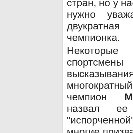
стран, но у на
нужно уваж
двукратна
чемпионка.
Некоторы
спортсм
высказывания
многократн
чемпион
М
назвал ее
"испорченной
многие призв