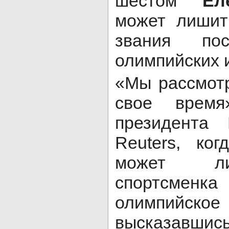
шестом
Ел
может лишит
звания по
олимпийских и
«Мы рассмотр
свое время
президент
Reuters, ког
может ли
спортсменк
олимпийск
высказавши