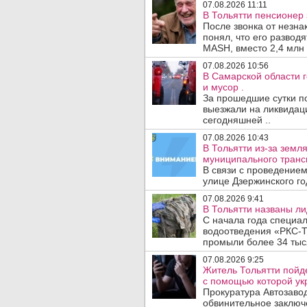
07.08.2026 11:11
В Тольятти пенсионер
После звонка от незна
понял, что его развод
MASH, вместо 2,4 млн 
07.08.2026 10:56
В Самарской области г
и мусор .
За прошедшие сутки п
выезжали на ликвидаци
сегодняшней ..
07.08.2026 10:43
В Тольятти из-за зем
муниципального транс
В связи с проведением
улице Дзержинского го
07.08.2026 9:41
В Тольятти названы л
С начала года специа
водоотведения «РКС-Т
промыли более 34 тыся
07.08.2026 9:25
Житель Тольятти пойд
с помощью которой укр
Прокуратура Автозавод
обвинительное заключе