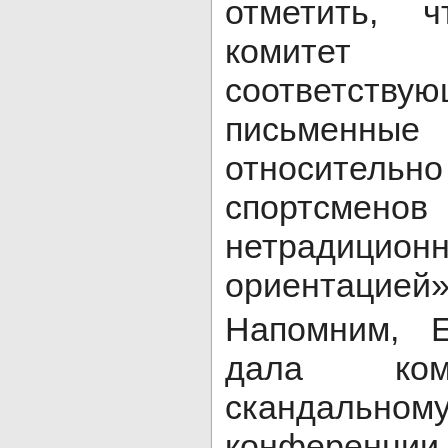
отметить, 
комите
соответств
письменн
относитель
спортсме
нетрадицион
ориентацией»
Напомним, 
дала ком
скандальному
конференции