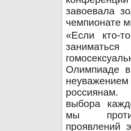
завоевала з
чемпионате м
«Если кто-т
заниматьс
гомосексуаль
Олимпиаде в
неуважением
россиянам.
выбора кажд
мы проти
проявлений э