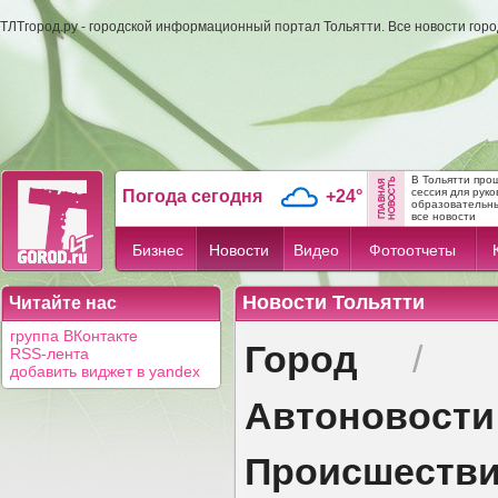
ТЛТгород.ру - городской информационный портал Тольятти. Все новости гор
В Тольятти про
сессия для рук
Погода сегодня
+24°
образовательных
все новости
Бизнес
Новости
Видео
Фотоотчеты
Новости Тольятти
Читайте нас
группа ВКонтакте
Город
/
RSS-лента
добавить виджет в yandex
Автоновости
Происшеств