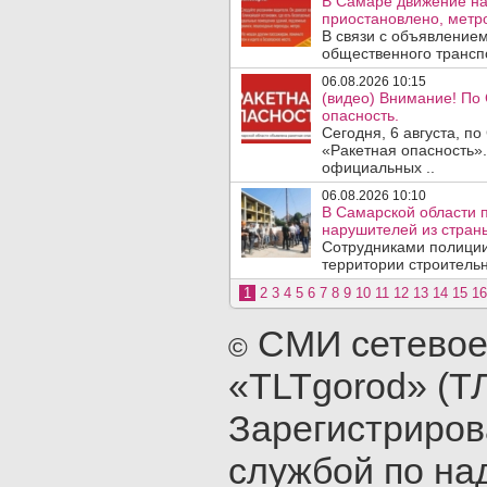
В Самаре движение на
приостановлено, метро
В связи с объявление
общественного трансп
06.08.2026 10:15
(видео) Внимание! По
опасность.
Сегодня, 6 августа, п
«Ракетная опасность».
официальных ..
06.08.2026 10:10
В Самарской области 
нарушителей из стран
Сотрудниками полиции
территории строительн
1
2
3
4
5
6
7
8
9
10
11
12
13
14
15
16
СМИ сетевое
©
«TLTgorod» (Т
Зарегистриро
службой по на