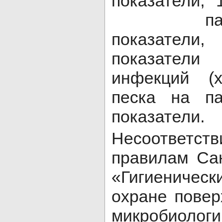
показатели,
паразит
показател
показатели
инфекций (
песка на па
показатели.
Несоответс
правилам Сан
«Гигиеничес
охране повер
микробиологи