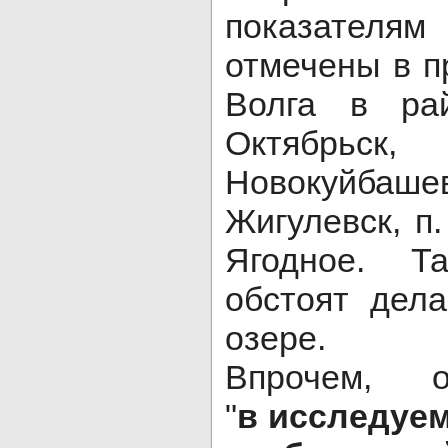
показател
отмечены в пр
Волга в ра
Октябрьск
Новокуйбаше
Жигулевск, п.
Ягодное. Т
обстоят дел
озере.
Впрочем, о
"
в
исследуе