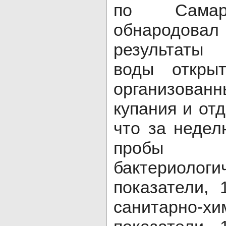
по Самар
обнародов
результаты
воды откры
организов
купания и от
что за неде
пробы
бактериологи
показатели,
санитарно-хи