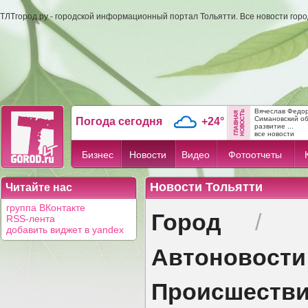
ТЛТгород.ру - городской информационный портал Тольятти. Все новости гор
Вячеслав Федо
Симановский об
Погода сегодня
+24°
развитие ...
все новости
Бизнес
Новости
Видео
Фотоотчеты
Новости Тольятти
Читайте нас
группа ВКонтакте
Город
/
RSS-лента
добавить виджет в yandex
Автоновости
Происшеств