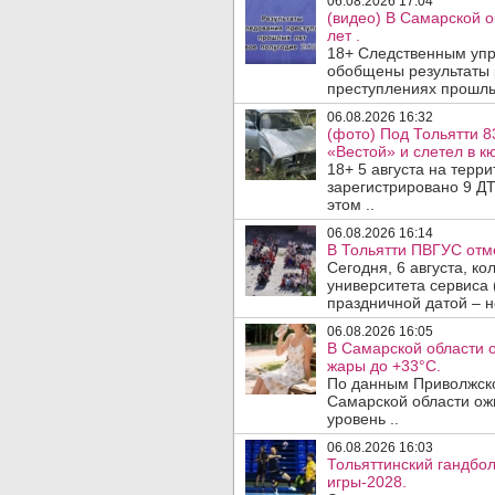
06.08.2026 17:04
(видео) В Самарской 
лет .
18+ Следственным упр
обобщены результаты 
преступлениях прошлых
06.08.2026 16:32
(фото) Под Тольятти 8
«Вестой» и слетел в кю
18+ 5 августа на терр
зарегистрировано 9 ДТ
этом ..
06.08.2026 16:14
В Тольятти ПВГУС отм
Сегодня, 6 августа, к
университета сервиса 
праздничной датой – н
06.08.2026 16:05
В Самарской области 
жары до +33°C.
По данным Приволжско
Самарской области ож
уровень ..
06.08.2026 16:03
Тольяттинский гандбол
игры-2028.