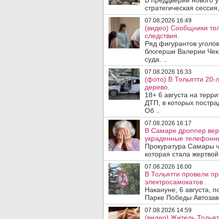
В преддверии нового у
стратегическая сессия,
07.08.2026 16:49
(видео) Сообщники тол
следствия.
Ряд фигурантов уголов
блогерши Валерии Чека
суда. ..
07.08.2026 16:33
(фото) В Тольятти 20-
дерево.
18+ 6 августа на терр
ДТП, в которых пострад
Об ..
07.08.2026 16:17
В Самаре дроппер вер
украденные телефонн
Прокуратура Самары ч
которая стала жертво
07.08.2026 16:00
В Тольятти провели п
электросамокатов .
Накануне, 6 августа, 
Парке Победы Автозав
07.08.2026 14:59
(видео) Житель Тольят