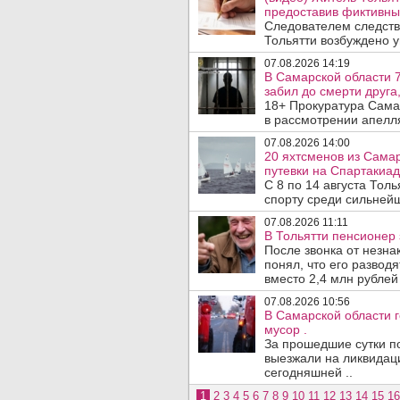
предоставив фиктивны
Следователем следств
Тольятти возбуждено у
07.08.2026 14:19
В Самарской области 7
забил до смерти друга,
18+ Прокуратура Сама
в рассмотрении апелл
07.08.2026 14:00
20 яхтсменов из Сама
путевки на Спартакиад
С 8 по 14 августа Тол
спорту среди сильнейш
07.08.2026 11:11
В Тольятти пенсионер
После звонка от незна
понял, что его развод
вместо 2,4 млн рублей 
07.08.2026 10:56
В Самарской области г
мусор .
За прошедшие сутки п
выезжали на ликвидаци
сегодняшней ..
1
2
3
4
5
6
7
8
9
10
11
12
13
14
15
16