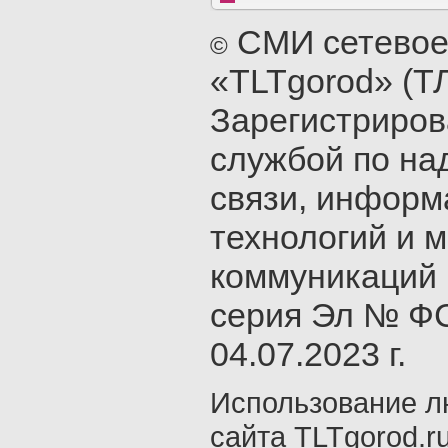
СМИ сетевое
©
«TLTgorod» (Т
Зарегистриро
службой по на
связи, инфор
технологий и 
коммуникаций 
серия Эл № ФС
04.07.2023 г.
Использование л
сайта TLTgorod.r