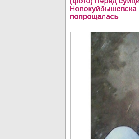
(фото) Перед суиц
Новокуйбышевска р
попрощалась