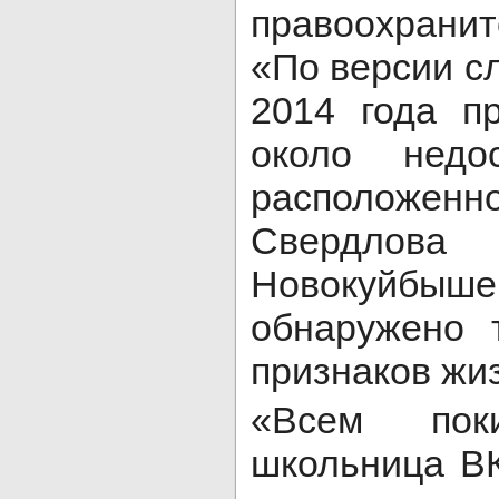
правоохра
«По версии сл
2014 года п
около недос
расположе
Свердл
Новокуйб
обнаружено 
признаков жи
«Всем пок
школьница ВК