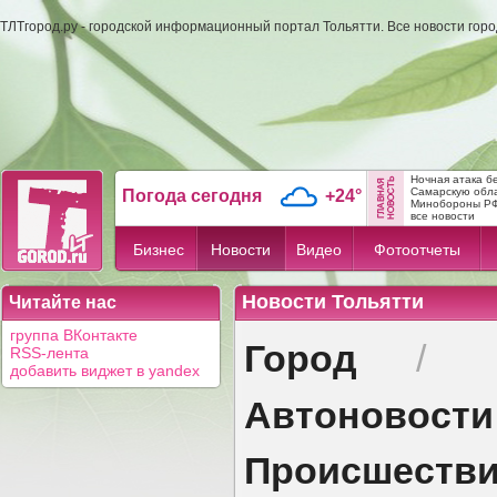
ТЛТгород.ру - городской информационный портал Тольятти. Все новости гор
Ночная атака б
Самарскую обл
Погода сегодня
+24°
Минобороны Р
все новости
Бизнес
Новости
Видео
Фотоотчеты
Новости Тольятти
Читайте нас
группа ВКонтакте
Город
/
RSS-лента
добавить виджет в yandex
Автоновости
Происшеств