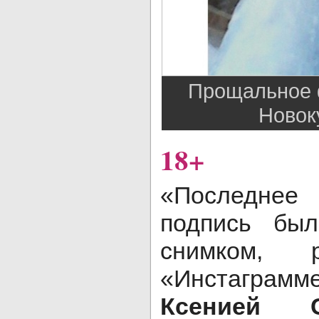
Прощальное 
Новок
18+
«Последнее
подпись был
снимком, 
«Инстагра
Ксенией С