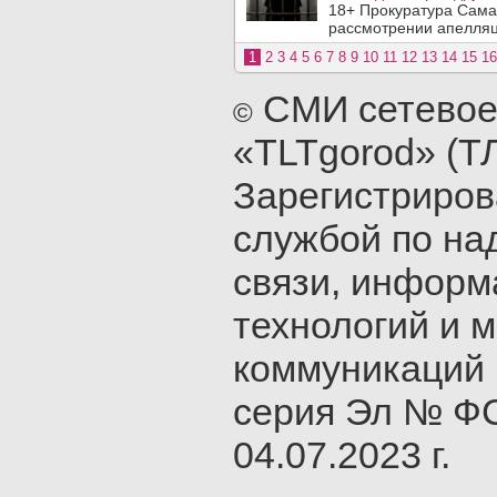
18+ Прокуратура Сама
рассмотрении апелляц
1
2
3
4
5
6
7
8
9
10
11
12
13
14
15
16
СМИ сетевое
©
«TLTgorod» (Т
Зарегистриро
службой по на
связи, инфор
технологий и 
коммуникаций 
серия Эл № ФС
04.07.2023 г.