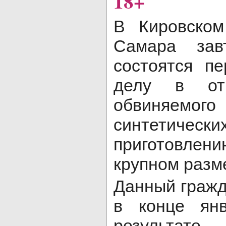
18+
В Кировском
Самара зав
состоятся п
делу в от
обвиняемог
синтетичес
приготовлен
крупном разм
Данный граж
в конце ян
результа