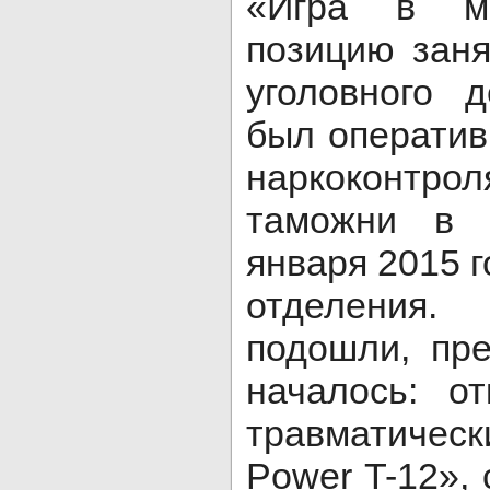
«Игра в м
позицию зан
уголовного 
был операти
наркоконтр
таможни в 
января 2015 г
отделения.
подошли, пре
началось: о
травматическ
Power T-12», 