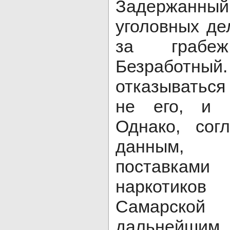
Задержанный
уголовных де
за грабе
Безработны
отказываться 
не его, и 
Однако, сог
данным, 
поставкам
наркотико
Самарск
дальн