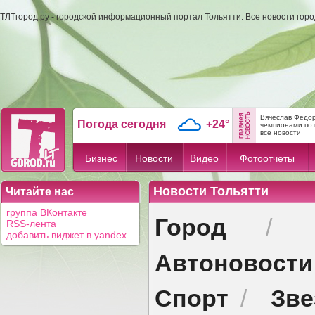
ТЛТгород.ру - городской информационный портал Тольятти. Все новости гор
Вячеслав Федор
Погода сегодня
+24°
чемпионами по 
все новости
Бизнес
Новости
Видео
Фотоотчеты
Новости Тольятти
Читайте нас
группа ВКонтакте
Город
/
RSS-лента
добавить виджет в yandex
Автоновости
Спорт
Зв
/