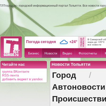
ТЛТгород.ру - городской информационный портал Тольятти. Все новости гор
В Самарской об
Погода сегодня
+24°
жара до +35°C
все новости
Бизнес
Новости
Видео
Фотоотчеты
Новости Тольятти
Читайте нас
Город
группа ВКонтакте
/
RSS-лента
добавить виджет в yandex
Автоновости
Происшеств