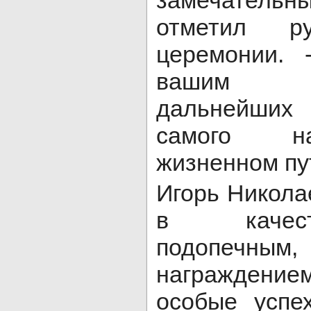
замечател
отметил ру
церемонии.
вашим 
дальнейших 
самого н
жизненном пу
Игорь Никола
в качес
подопечны
награждени
особые успе