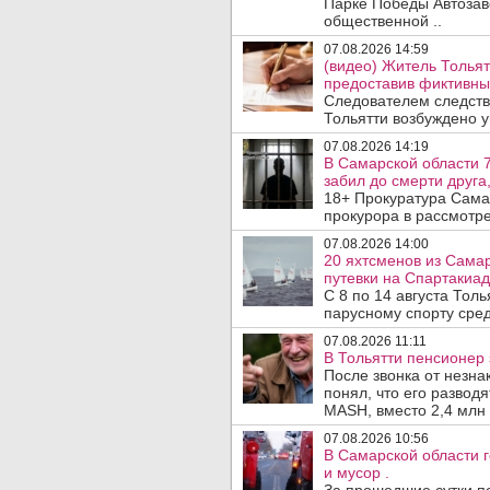
Парке Победы Автозав
общественной ..
07.08.2026 14:59
(видео) Житель Тольят
предоставив фиктивны
Следователем следств
Тольятти возбуждено у
07.08.2026 14:19
В Самарской области 7
забил до смерти друга,
18+ Прокуратура Сама
прокурора в рассмотр
07.08.2026 14:00
20 яхтсменов из Сама
путевки на Спартакиад
С 8 по 14 августа Тол
парусному спорту сред
07.08.2026 11:11
В Тольятти пенсионер
После звонка от незна
понял, что его развод
MASH, вместо 2,4 млн 
07.08.2026 10:56
В Самарской области г
и мусор .