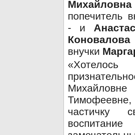
Михайловна
попечитель 
- и
Анаста
Коновалова
внучки
Марга
«Хотелось
признатель
Михайловн
Тимофеевне,
частичку 
воспит