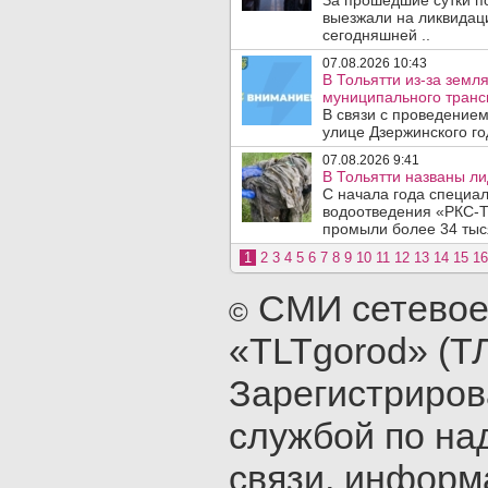
За прошедшие сутки п
выезжали на ликвидаци
сегодняшней ..
07.08.2026 10:43
В Тольятти из-за зем
муниципального транс
В связи с проведением
улице Дзержинского го
07.08.2026 9:41
В Тольятти названы л
С начала года специа
водоотведения «РКС-Т
промыли более 34 тыся
1
2
3
4
5
6
7
8
9
10
11
12
13
14
15
16
СМИ сетевое
©
«TLTgorod» (Т
Зарегистриро
службой по на
связи, инфор