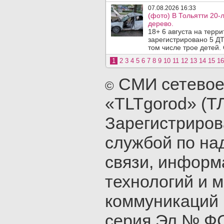
07.08.2026 16:33
(фото) В Тольятти 20-
дерево.
18+ 6 августа на терр
зарегистрировано 5 ДТ
том числе трое детей. 
1
2
3
4
5
6
7
8
9
10
11
12
13
14
15
16
СМИ сетевое
©
«TLTgorod» (Т
Зарегистриро
службой по на
связи, инфор
технологий и 
коммуникаций 
серия Эл № ФС