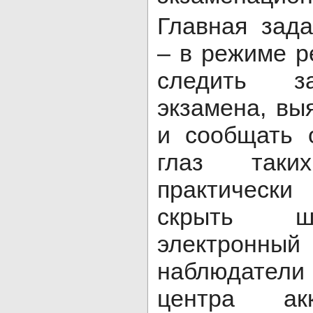
Главная зад
– в режиме р
следить з
экзамена, вы
и сообщать 
глаз таких
практичес
скрыть ш
электронны
наблюдател
центра ак