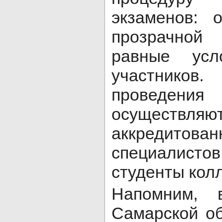
экзаменов: 
прозрачной
равные усл
участнико
проведен
осущес
аккредитован
специалист
студенты кол
Напомним, 
Самарской об