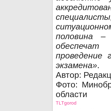
аккредитова
специалис
ситуацио
половина –
обеспечат
проведение 
экзамена»
.
Автор: Редак
Фото: Миноб
области
TLTgorod
Просмотров: 2569