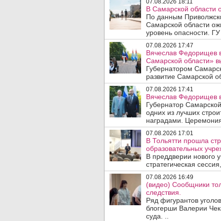
07.08.2026 18:11
В Самарской области 
По данным Приволжско
Самарской области ож
уровень опасности. ГУ
07.08.2026 17:47
Вячеслав Федорищев в
Самарской области» 
Губернатором Самарск
развитие Самарской об
07.08.2026 17:41
Вячеслав Федорищев в
Губернатор Самарской
одних из лучших стро
наградами. Церемония
07.08.2026 17:01
В Тольятти прошла стр
образовательных учре
В преддверии нового у
стратегическая сессия,
07.08.2026 16:49
(видео) Сообщники тол
следствия.
Ряд фигурантов уголов
блогерши Валерии Чека
суда. ..