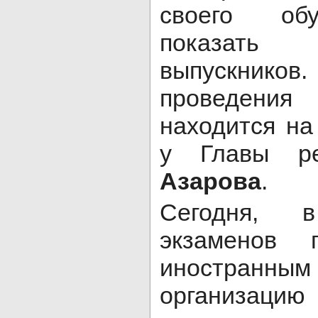
своего об
показать
выпускнико
проведен
находится на
у Главы р
Азарова
.
Сегодня, 
экзаменов 
иностран
организац