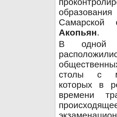
проконтрол
образова
Самарской
Акопьян
.
В одной 
расположили
общественны
столы с м
которых в р
времени тр
происх
экзаменацион