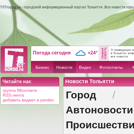
ТЛТгород.ру - городской информационный портал Тольятти. Все новости гор
О ликвидации п
Погода сегодня
+24°
в Тольятти: ин
все новости
Бизнес
Новости
Видео
Фотоотчеты
Новости Тольятти
Читайте нас
Город
группа ВКонтакте
/
RSS-лента
добавить виджет в yandex
Автоновости
Происшеств