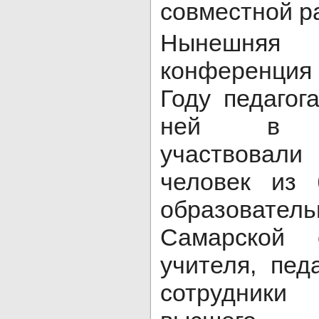
совместной р
Нынешняя 
конференци
Году педагог
ней в он
участвовали
человек из
образовател
Самарской 
учителя, педа
сотрудник