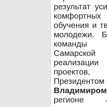
результат ус
комфортны
обучения и т
молодежи. Б
команды П
Самарско
реализации
проектов, 
Президе
Владимиро
регионе 