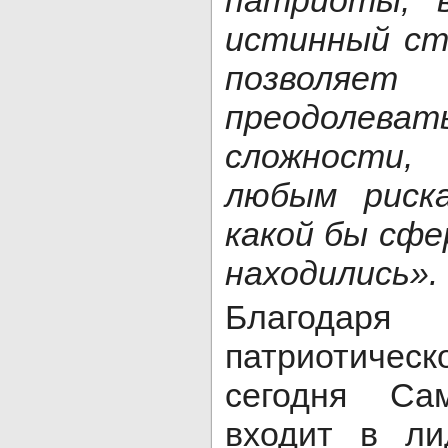
патриоты, 
истинный ст
позволяет
преодол
сложности,
любым риск
какой бы сфе
находились».
Благодар
патриотичес
сегодня Са
входит в л