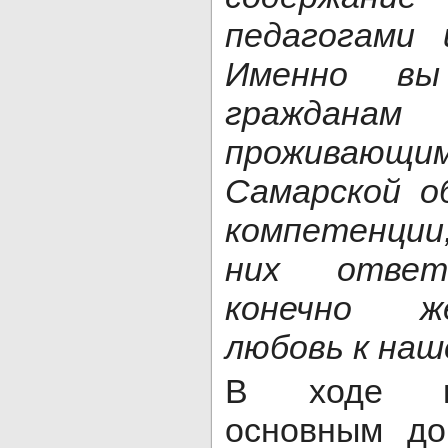
педагогами 
Именно в
гражданам 
проживающи
Самарской о
компетенци
них ответ
конечно ж
любовь к наш
В ходе к
основным до