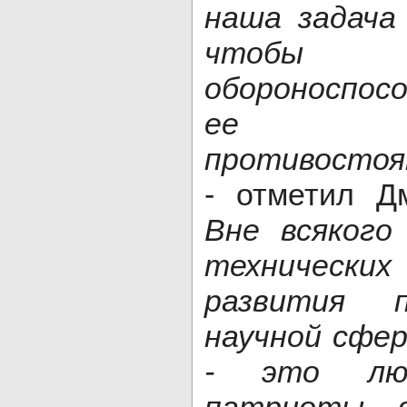
наша задача
чтобы 
обороноспос
ее воз
противостоя
- отметил Д
Вне всякого
технически
развития п
научной сфер
- это люд