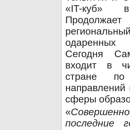
«IT-куб» в
Продолжае
региональ
одаренных 
Сегодня Са
входит в ч
стране по
направлений 
сферы образ
«
Совершенно
последние 