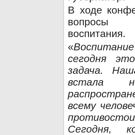
В ходе конф
вопросы па
воспитания.
«
Воспитани
сегодня эт
задача. На
встала
распростр
всему челове
противост
Сегодня, к