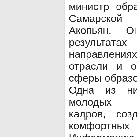
министр обр
Самарской 
Акопьян. О
результат
направлен
отрасли и о
сферы образо
Одна из ни
молодых п
кадров, соз
комфортн