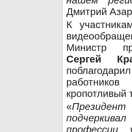
нашем реги
Дмитрий Азар
К участника
видеообращ
Министр п
Сергей Кр
поблагодари
работников
кропотливый 
«
Президент
подчерки
профессии 