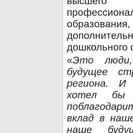
высшего
профессиона
образовани
дополни
дошкольного 
«
Это люди,
будущее ст
региона. И
хотел бы 
поблагодарит
вклад в наш
наше буду