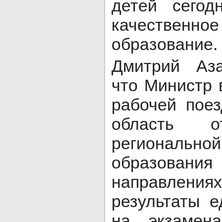
детей сегод
качественн
образование.
Дмитрий Аза
что Министр 
рабочей пое
область о
регионал
образова
направлен
результаты е
на экзамен