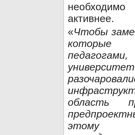
необходим
активнее.
«
Чтобы заме
которые
педагогами
универ
разочаровал
инфраструк
область пр
предпроект
этому ф