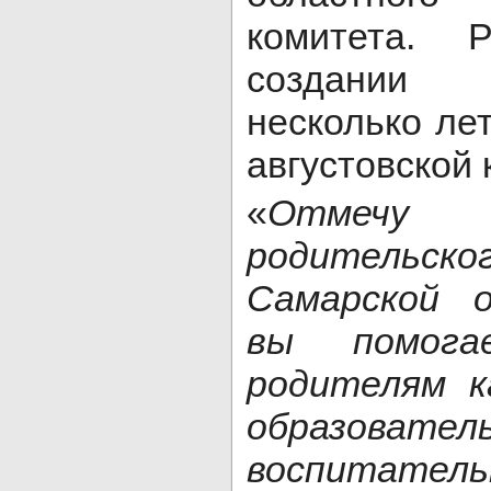
комитета. 
создании 
несколько ле
августовской
«
Отмечу 
родительс
Самарской 
вы помога
родителям к
образовател
воспитател