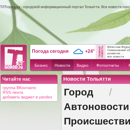
ТЛТгород.ру - городской информационный портал Тольятти. Все новости гор
Вячеслав Федо
Симановский об
Погода сегодня
+24°
развитие ...
все новости
Бизнес
Новости
Видео
Фотоотчеты
Новости Тольятти
Читайте нас
Город
группа ВКонтакте
/
RSS-лента
добавить виджет в yandex
Автоновости
Происшеств