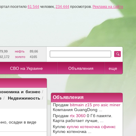
ортал посетило
61 544
человек,
234 444
просмотров.
Реклама на сайте
79,99
нефть
89,66
92,172
золото
4165
СВО на Украине
Объявления
еще
кономика и бизнес
/
е
Недвижимость
Объявления
/
/
Продам
bitmain z15 pro asic miner
Компания GuangDong ...
Продам
rtx 3060
0 Гб памяти.
Карта работает лучше, ...
но, осадки в виде
Куплю
куплю котеночка сфинкс
Куплю котеночка ...