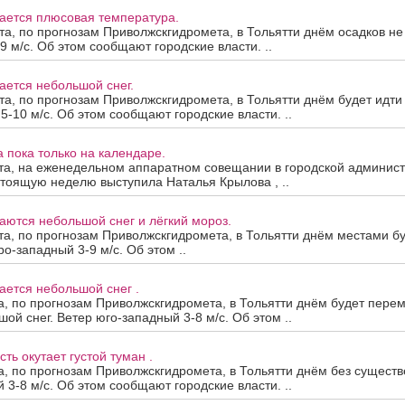
ается плюсовая температура.
та, по прогнозам Приволжскгидромета, в Тольятти днём осадков не
9 м/с. Об этом сообщают городские власти. ..
ается небольшой снег.
та, по прогнозам Приволжскгидромета, в Тольятти днём будет идти
5-10 м/с. Об этом сообщают городские власти. ..
а пока только на календаре.
та, на еженедельном аппаратном совещании в городской админист
тоящую неделю выступила Наталья Крылова , ..
аются небольшой снег и лёгкий мороз.
та, по прогнозам Приволжскгидромета, в Тольятти днём местами б
ро-западный 3-9 м/с. Об этом ..
ается небольшой снег .
а, по прогнозам Приволжскгидромета, в Тольятти днём будет пере
ой снег. Ветер юго-западный 3-8 м/с. Об этом ..
ть окутает густой туман .
а, по прогнозам Приволжскгидромета, в Тольятти днём без существ
 3-8 м/с. Об этом сообщают городские власти. ..