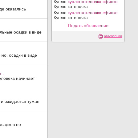
Куплю
куплю котеночка сфинкс
Куплю котеночка ...
оде оказались
Куплю
куплю котеночка сфинкс
Куплю котеночка ...
Подать объявление
льные осадки в виде
объявления
но, осадки в виде
 .
еловека начинает
ти ожидается туман
осадков не