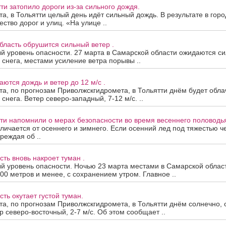
тти затопило дороги из-за сильного дождя.
та, в Тольятти целый день идёт сильный дождь. В результате в гор
ство дорог и улиц. «На улице ..
ласть обрушится сильный ветер .
 уровень опасности. 27 марта в Самарской области ожидаются си
 снега, местами усиление ветра порывы ..
аются дождь и ветер до 12 м/с .
та, по прогнозам Приволжскгидромета, в Тольятти днём будет облач
снега. Ветер северо-западный, 7-12 м/с. ..
и напомнили о мерах безопасности во время весеннего половодья
личается от осеннего и зимнего. Если осенний лед под тяжестью ч
реждая об ..
ть вновь накроет туман .
й уровень опасности. Ночью 23 марта местами в Самарской облас
00 метров и менее, с сохранением утром. Главное ..
ть окутает густой туман.
та, по прогнозам Приволжскгидромета, в Тольятти днём солнечно, 
р северо-восточный, 2-7 м/с. Об этом сообщает ..