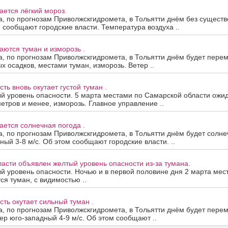
ается лёгкий мороз.
а, по прогнозам Приволжскгидромета, в Тольятти днём без существ
 сообщают городские власти. Температура воздуха ..
аются туман и изморозь .
а, по прогнозам Приволжскгидромета, в Тольятти днём будет пере
х осадков, местами туман, изморозь. Ветер ..
ть вновь окутает густой туман .
й уровень опасности. 5 марта местами по Самарской области ожид
етров и менее, изморозь. Главное управление ..
ается солнечная погода .
а, по прогнозам Приволжскгидромета, в Тольятти днём будет солнеч
ный 3-8 м/с. Об этом сообщают городские власти. ..
асти объявлен желтый уровень опасности из-за тумана.
 уровень опасности. Ночью и в первой половине дня 2 марта мес
ся туман, с видимостью ..
ть окутает сильный туман .
а, по прогнозам Приволжскгидромета, в Тольятти днём будет пере
тер юго-западный 4-9 м/с. Об этом сообщают ..