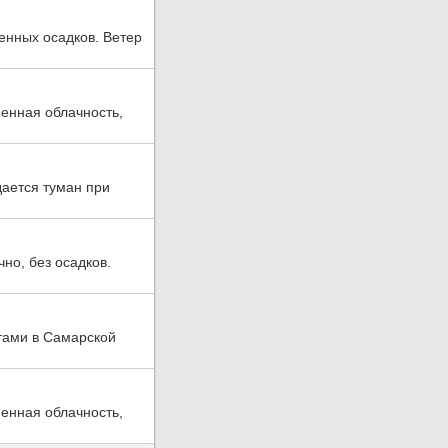
енных осадков. Ветер
менная облачность,
ается туман при
но, без осадков.
тами в Самарской
менная облачность,