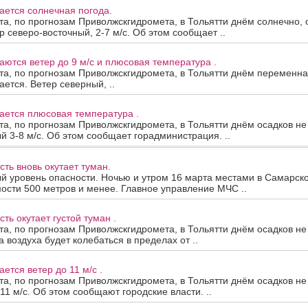
ается солнечная погода.
та, по прогнозам Приволжскгидромета, в Тольятти днём солнечно, 
р северо-восточный, 2-7 м/с. Об этом сообщает ..
аются ветер до 9 м/с и плюсовая температура .
та, по прогнозам Приволжскгидромета, в Тольятти днём переменна
ается. Ветер северный, ..
ается плюсовая температура .
та, по прогнозам Приволжскгидромета, в Тольятти днём осадков не
й 3-8 м/с. Об этом сообщает горадминистрация. ..
ть вновь окутает туман.
й уровень опасности. Ночью и утром 16 марта местами в Самарск
ости 500 метров и менее. Главное управление МЧС ..
ть окутает густой туман .
та, по прогнозам Приволжскгидромета, в Тольятти днём осадков не
 воздуха будет колебаться в пределах от ..
ется ветер до 11 м/с .
та, по прогнозам Приволжскгидромета, в Тольятти днём осадков не
11 м/с. Об этом сообщают городские власти. ..