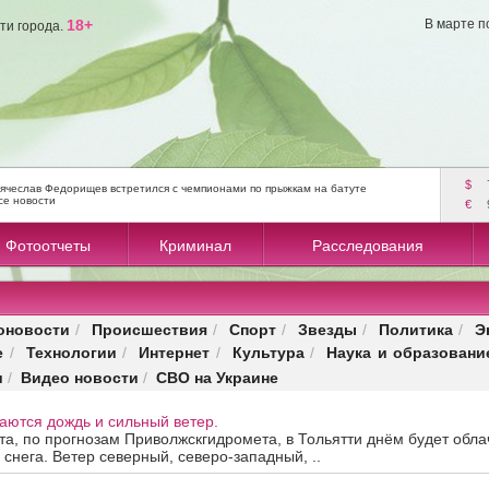
18+
В марте п
ти города.
$
ячеслав Федорищев встретился с чемпионами по прыжкам на батуте
се новости
€
Фотоотчеты
Криминал
Расследования
оновости
Происшествия
Спорт
Звезды
Политика
Э
/
/
/
/
/
е
Технологии
Интернет
Культура
Наука и образовани
/
/
/
/
и
Видео новости
СВО на Украине
/
/
аются дождь и сильный ветер.
та, по прогнозам Приволжскгидромета, в Тольятти днём будет облач
 снега. Ветер северный, северо-западный, ..