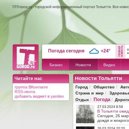
ТЛТгород.ру - городской информационный портал Тольятти. Все новос
В
Погода сегодня
+24°
в
Бизнес
Новости
Видео
Новости Тольятти
Читайте нас
Город
Общество
Авт
группа ВКонтакте
/
/
RSS-лента
Страна и мир
Здоровь
/
добавить виджет в yandex
Погода
Отдых
Дорог
/
/
27.03.2024 8:58
В Тольятти ожид
Сегодня, 26 мар
дождя и мокрого
26.03.2024 20:20