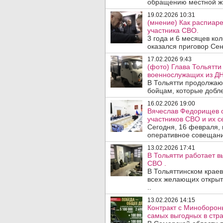
обращению местной жи
19.02.2026 10:31
(мнение) Как распиар
участника СВО.
3 года и 6 месяцев ко
оказался приговор Сен
17.02.2026 9:43
(фото) Глава Тольятти
военнослужащих из ДН
В Тольятти продолжаю
бойцам, которые добле
16.02.2026 19:00
Вячеслав Федорищев 
участников СВО и их с
Сегодня, 16 февраля,
оперативное совещание
13.02.2026 17:41
В Тольятти работает в
СВО .
В Тольяттинском краев
всех желающих открыты
..
13.02.2026 14:15
Контракт с Миноборон
самых выгодных в стра