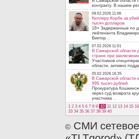
В Самарской области 
контракту. В нашем ре
09.02.2026 11:06
Киллеру Корбе за уби
тысяч долларов.
18+ Задержанные по д
лейтенанта Владимира
Виктор ..
07.02.2026 11:01
В Самарской области д
стране при заключении
Участников спецопера
области, активно подд
05.02.2026 16:35
В Самарской области 
995 тысяч рублей.
Прокуратура Кошкинск
через суд возврата кр
участника ..
1
2
3
4
5
6
7
8
9
10
11
12
13
14
15
16
33
34
35
36
37
38
39
40
СМИ сетевое
©
«TLTgorod» (Т