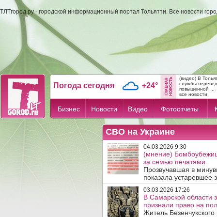
ТЛТгород.ру - городской информационный портал Тольятти. Все новости гор
(видео) В Толь
службы переве
Погода сегодня
+24°
повышенной ...
все новости
Бизнес
Новости
Видео
Фотоотчеты
СВО на Украине
04.03.2026 9:30
(мнение) Бомбоубежищ
за семью печатями.
Прозвучавшая в минув
показала устаревшее 
03.03.2026 17:26
В Самарской области 
признали право на пол
Житель Безенчукского 