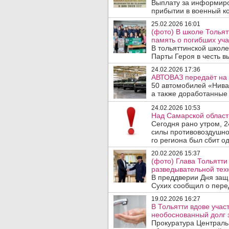
Выплату за информиро
прибытии в военный ко
25.02.2026 16:01
(фото) В школе Тольят
память о погибших уч
В тольяттинской школ
Парты Героя в честь в
24.02.2026 17:36
АВТОВАЗ передаёт на
50 автомобилей «Нива 
а также доработанные 
24.02.2026 10:53
Над Самарской област
Сегодня рано утром, 
силы противовоздушно
го региона был сбит од
20.02.2026 15:37
(фото) Глава Тольятт
разведывательной техн
В преддверии Дня защ
Сухих сообщил о перед
19.02.2026 16:27
В Тольятти вдове уча
необоснованный долг з
Прокуратура Централь