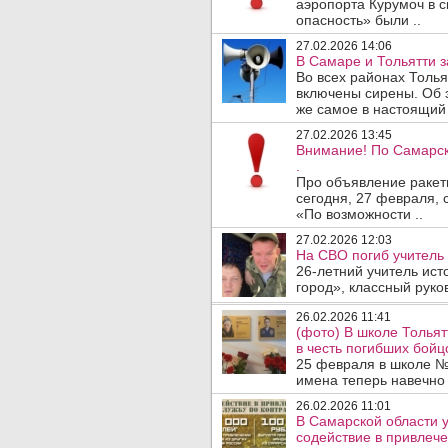
аэропорта Курумоч в 
опасность» были ..
27.02.2026 14:06
В Самаре и Тольятти 
Во всех районах Толья
включены сирены. Об 
же самое в настоящий 
27.02.2026 13:45
Внимание! По Самарск
.
Про объявление ракет
сегодня, 27 февраля,
«По возможности ..
27.02.2026 12:03
На СВО погиб учитель
26-летний учитель ис
город», классный руков
26.02.2026 11:41
(фото) В школе Толья
в честь погибших бойцо
25 февраля в школе №
имена теперь навечно 
26.02.2026 11:01
В Самарской области у
содействие в привлече