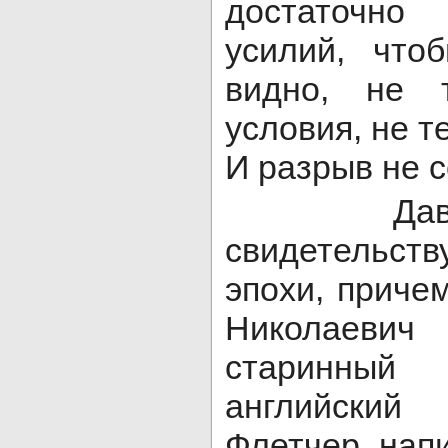
достаточно
усилий, что
видно, не
условия, не т
И разрыв не с
Давайте
свидетельс
эпохи, приче
Николаеви
старинный
английски
Флетчер, нап