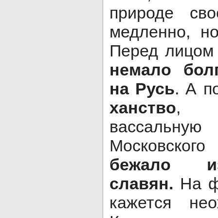
природе св
медленно, н
Перед лицом 
немало бол
на Русь
. А 
ханство
, 
вассальную
Московско
бежало и
славян.
На ф
кажется не