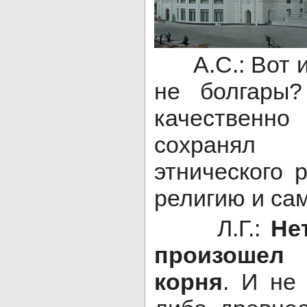
А.С.: Вот и 
не болгары?
качественно
сохранял 
этнического 
религию и са
Л.Г.:
Не
произошел
корня
. И не