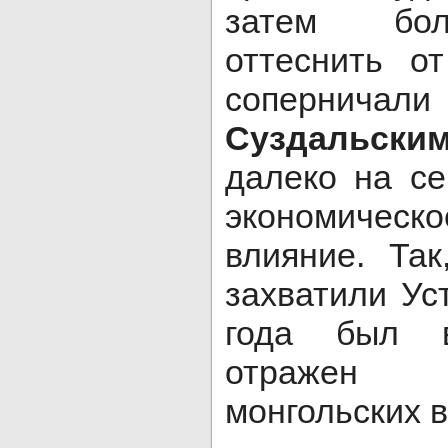
затем бол
оттеснить о
сопернич
Суздальск
далеко на се
экономиче
влияние. Та
захватили Ус
года был 
отражен 
монгольских в