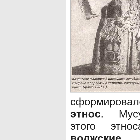
сформиро
этнос
. Мус
этого этн
волжски