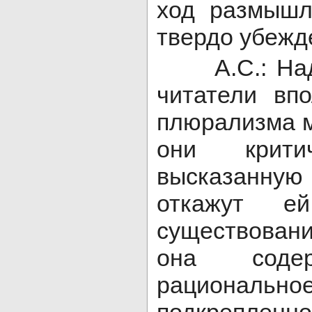
ход размышл
твердо убежд
А.С.: Надо
читатели вп
плюрализма м
они крити
высказанную
откажут 
существован
она сод
рациона