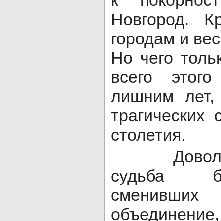
к покорнос
Новгород. К
городам и ве
Но чего толь
всего этог
лишним лет,
трагических 
столетия.
Довольно
судьба бо
сменивш
объединен