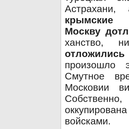
Астрахани
крымские 
Москву дотл
ханство,
отложилис
произошло 
Смутное вре
Московии ви
Собственн
оккупиров
войсками.