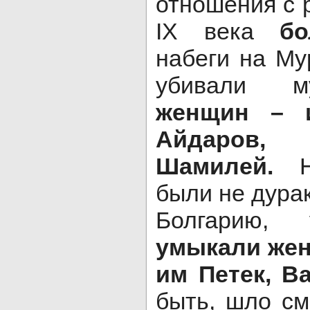
отношения с 
IX века
б
набеги на Му
убивали 
женщин – 
Айдаров
Шамилей.
были не дурак
Болгарию, 
умыкали жен
им Петек, В
быть, шло см