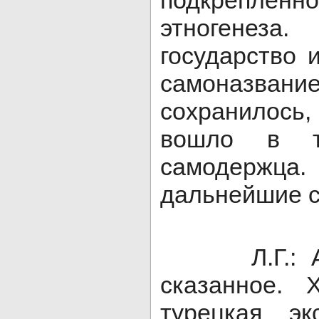
подкрепл
этногенез
государство 
самоназв
сохранилось, 
вошло в ти
самодержца.
дальнейшие 
Л.Г.: А о
сказанное. 
турецкая эк