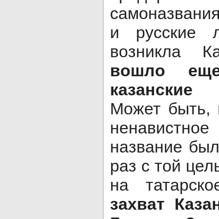
самоназвания
и русские л
возникла 
вошло ещ
казанские
Может быть, 
ненавистн
название был
раз с той цел
на татарско
захват Каза