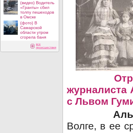
(видео) Водитель
«Гранты» сбил
толпу пешеходов
в Омске
(фото) В
Самарской
области утром
сгорела баня
все
происшествия
Отрывок
журналиста
с Львом Гум
Альянс 
Волге, в ее с