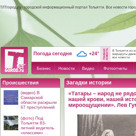
ТЛТгород.ру - городской информационный портал Тольятти. Все новости гор
В Тольятти из-
Погода сегодня
+24°
маршруты движе
все новости
Бизнес
Новости
Видео
Фотоотчеты
Загадки истории
Происшествия
(видео) В
«Татары – народ не рядо
Самарской
нашей крови, нашей ист
области раскрыли
мироощущении». Лев Гу
67 преступлений
...
(фото) Под
Тольятти 83-
летний водитель
«классики» ...