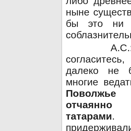
либо древне
ныне существ
бы это ни 
соблазнитель
А.С.: Но
согласитесь
далеко не б
многие ведат
Поволжье 
отчаянно
татарами
.
придержи