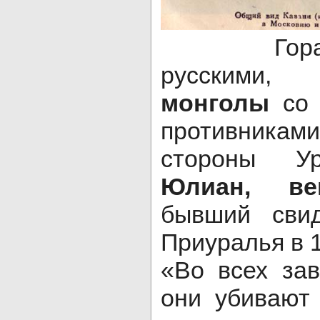
Гораздо 
русскими,
монголы
со
противникам
стороны Ур
Юлиан, ве
бывший свид
Приуралья в 1
«Во всех за
они убивают