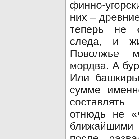
финно-угорс
них – древние
теперь не 
следа, и ж
Поволжье м
мордва. А бу
Или башкиры
сумме именн
составлять
отнюдь не «
ближайшими 
после разв