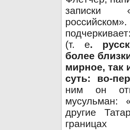
записки «
российск
подчеркивает:
(т. е
. русс
более близк
мирное, так 
суть: во-пе
ним он от
мусульман: 
другие Тата
границах 