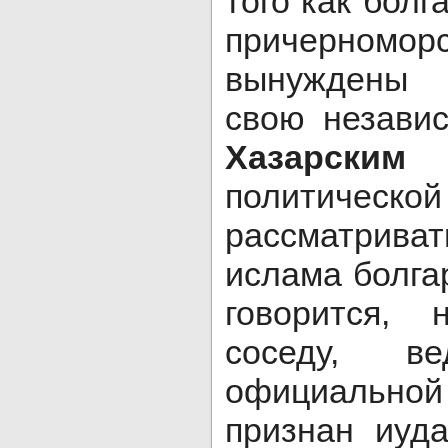
того как бол
причерномор
вынуждены 
свою незави
Хазарским
политической
рассматри
ислама болгар
говорится, 
соседу, в
официальн
признан иуд