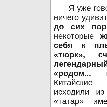
Я уже говор
ничего удиви
до сих пор
некоторые
ж
себя к пл
«тюрк», с
легендарн
«родом... 
Китайские
исходили из
«татар» име