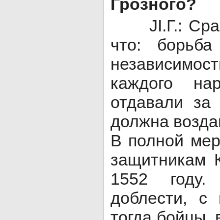
Грозного?
JI.Г.: Сраз
что: борьба
независимос
каждого на
отдавали за
должна возда
В полной мер
защитникам 
1552 году
доблести, с
тогда бойцы,