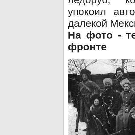
упокоил авт
далекой Мекс
На фото - т
фронте