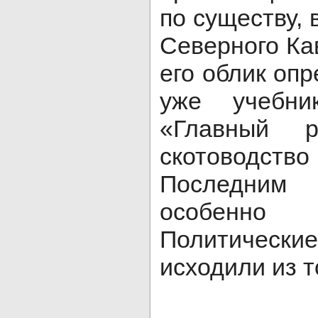
по существу,
Северного Ка
его облик оп
уже учебни
«Главный 
скотоводст
Последни
особенн
Политическ
исходили из т
Ингуш