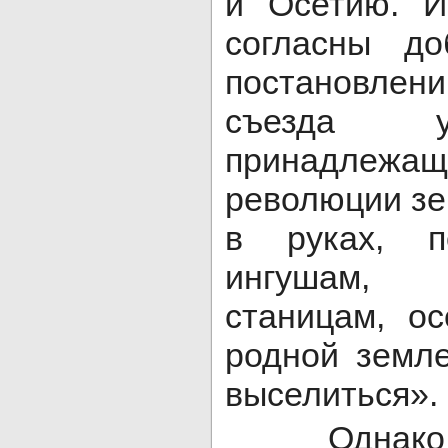
и Осетию. И
согласны д
постановлен
съезда у
принадлеж
революции зе
в руках, п
ингушам,
станицам, о
родной земле
выселиться».
Однако ос