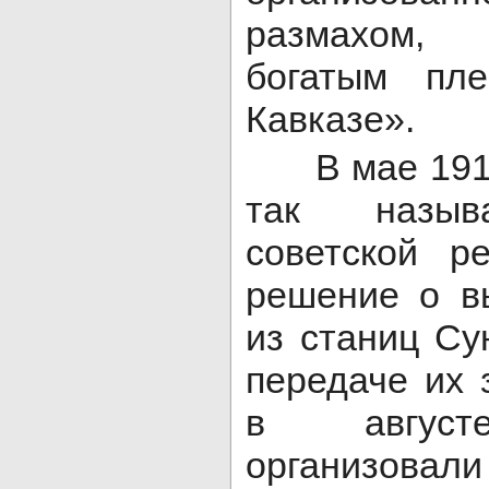
размахом, 
богатым пл
Кавказе».
В мае 1918
так назыв
советской р
решение о в
из станиц Су
передаче их 
в август
организов