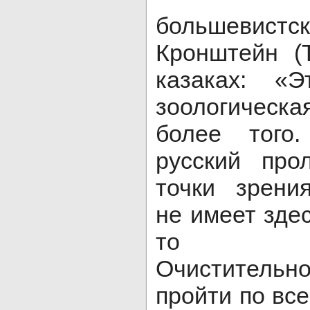
большевистс
Кронштейн (
казаках: «
зоологичес
более того
русский про
точки зрени
не имеет здес
то вел
Очистительн
пройти по все