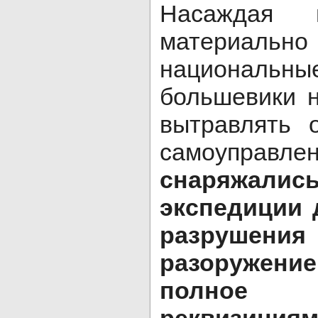
Насаждая 
материал
национал
большевики 
вытравлять о
самоуправле
снаряжа
экспедиции 
разрушени
разоружен
полное