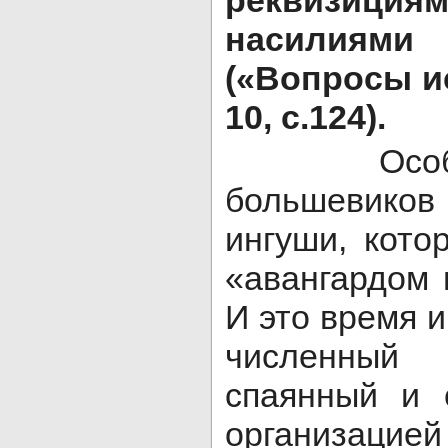
реквизиция
насилиями
(«Вопросы и
10, с.124).
Особой 
большевико
ингуши, кото
«авангардом 
И это время 
численны
спаянный и 
организацией