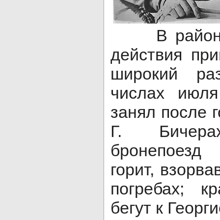
В районе с
действия пр
широкий ра
числах июля
занял после г
Г. Бичера
бронепоезд 
горит, взорва
погребах; к
бегут к Георги