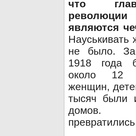
что гла
революци
являются че
Науськивать 
не было. За
1918 года 
около 12 т
женщин, детей
тысяч были 
домов. 
превратились
Выда