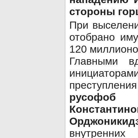
стороны гор
При выселени
отобрано им
120 миллионо
Главными в
инициаторам
преступлени
русофо
Константино
Орджоник
внутре