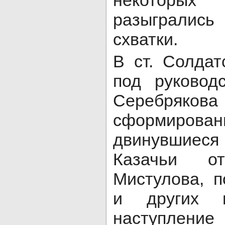
некотор
разыграли
схватки.
В ст. Солдат
под руковод
Серебр
сформиро
двинувшиес
Казачьи от
Мистулова, п
и других в
наступлен