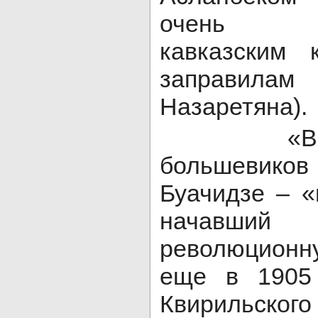
очень п
кавказским 
заправила
Назаретяна).
«Вожде
большевик
Буачидзе – «
начав
революционн
еще в 1905 
Квирильского