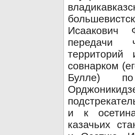
владикавказс
большевистс
Исаакович 
передачи ч
территорий 
совнарком (ег
Булле) по
Орджоникид
подстрекател
и к осетин
казачьих ста