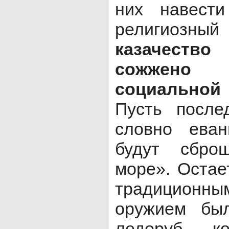
них навест
религиозн
казачеств
сожжено
социально
Пусть после
словно еван
будут сбро
море». Остае
традицион
оружием бы
ледоруб, к