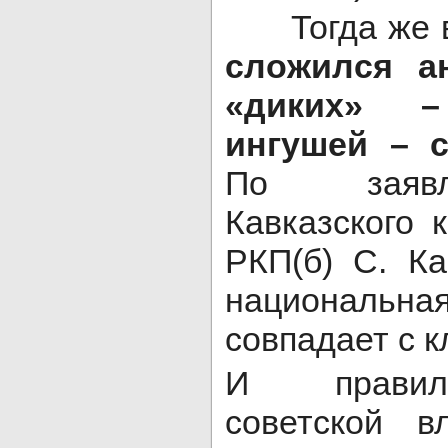
Тогда же в 
сложился а
«диких» 
ингушей – 
По заяв
Кавказского 
РКП(б) С. Ка
национальн
совпадает с к
И правил
советской в