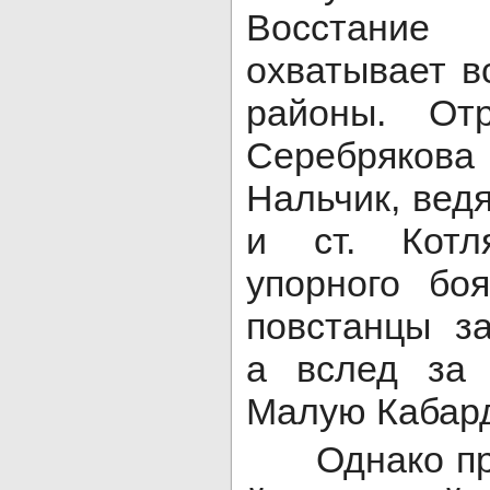
Восстание 
охватывает в
районы. От
Серебрякова
Нальчик, вед
и ст. Котл
упорного бо
повстанцы з
а вслед за
Малую Кабард
Однако прих