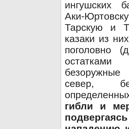
ингушских 
Аки-Юртовск
Тарскую и Т
казаки из ни
поголовно (
остатками
безоружные
север, бе
определенн
гибли и ме
подверг
нападению 