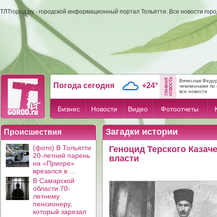
ТЛТгород.ру - городской информационный портал Тольятти. Все новости гор
Вячеслав Федор
Погода сегодня
+24°
чемпионами по 
все новости
Бизнес
Новости
Видео
Фотоотчеты
Загадки истории
Происшествия
(фото) В Тольятти
Геноцид Терского Казач
20-летний парень
власти
на «Приоре»
врезался в ...
В Самарской
области 70-
летнему
пенсионеру,
который зарезал