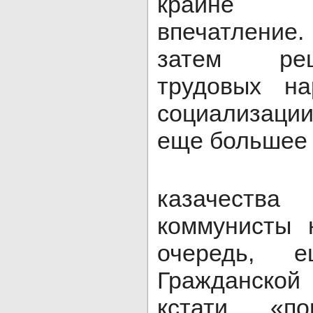
крайне 
впечатление
затем ре
трудовых н
социализаци
еще большее 
«Ликви
казачеств
коммунисты 
очередь, 
Гражданско
кстати, «п