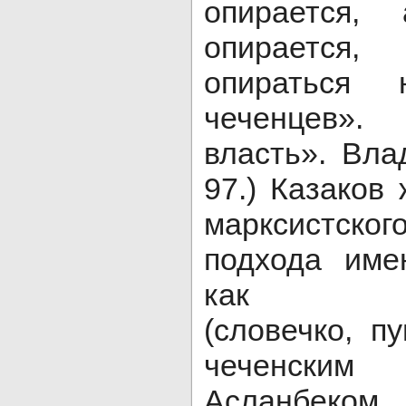
опирается
опираетс
опираться
чеченцев»
власть». Влад
97.) Казаков
марксистск
подхода име
как «нар
(словечко, п
чеченски
Асланбеко