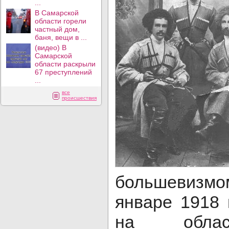
...
В Самарской
области горели
частный дом,
баня, вещи в ...
(видео) В
Самарской
области раскрыли
67 преступлений
...
все
происшествия
большевизм
январе 1918 
на облас