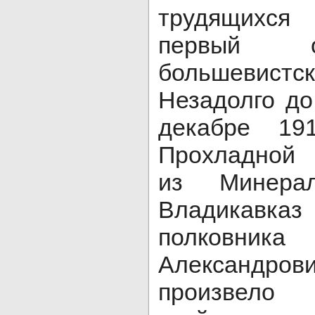
трудящихс
первый о
большевист
Незадолго до
декабре 19
Прохладной 
из Минера
Владикавказ 
полковн
Александро
произвело 