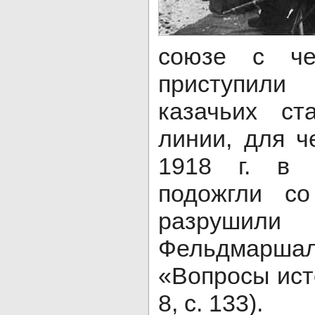
союзе с че
приступили
казачьих ст
линии, для ч
1918 г. в 
подожгли с
разруши
Фельдмарш
«Вопросы ист
8, с. 133).