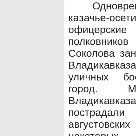
Одновремен
казачье-осет
офицерс
полковник
Соколова за
Владикавказа
уличных бо
город. М
Владикав
пострадали
августовск