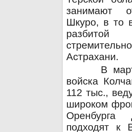
занимают о
Шкуро, в то 
разбитой
стремительн
Астрахани.
В марте-а
войска Колча
112 тыс., вед
широком фрон
Оренбурга
подходят к 