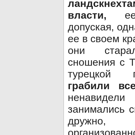
ландскнехт
власти,
ее 
допуская, одн
ее в своем к
они старал
сношения с Т
турецкой 
грабили вс
ненавидел
занимались 
дружно
организова