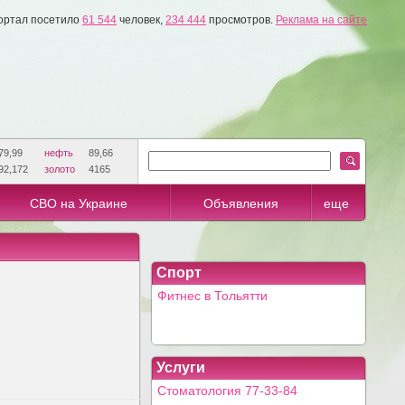
ортал посетило
61 544
человек,
234 444
просмотров.
Реклама на сайте
79,99
нефть
89,66
92,172
золото
4165
СВО на Украине
Объявления
еще
Спорт
Фитнес в Тольятти
Услуги
Стоматология 77-33-84