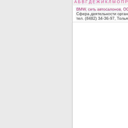
А
Б
В
Г
Д
Е
Ж
И
К
Л
М
О
П
Р
BMW, сеть автосалонов, О
Сфера деятельности орган
тел. (8482) 34-36-97, Толья
Добавить организацию
Название:
Вид деятельности, продукция, услуги:
Адрес:
Телефон, факс:
Сайт:
Код заявки:
(введите пожалуйста число
)
По вопросам
платного
размещения обращайтесь в отдел
прода