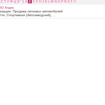
С
Т
У
Ф
Ц
Э
"
1
A
C
F
H
J
K
L
M
N
O
P
R
S
T
V
B
ОО Алдис
изации: Продажа легковых автомобилей
тти, Спортивная (Автозаводский), ...
ж