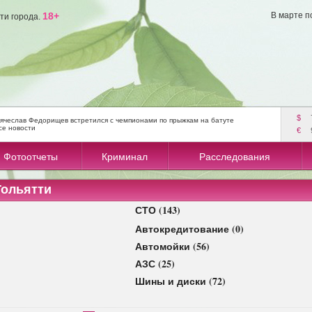
18+
В марте п
ти города.
$
ячеслав Федорищев встретился с чемпионами по прыжкам на батуте
се новости
€
Фотоотчеты
Криминал
Расследования
Тольятти
СТО (143)
Автокредитование (0)
Автомойки (56)
АЗС (25)
Шины и диски (72)