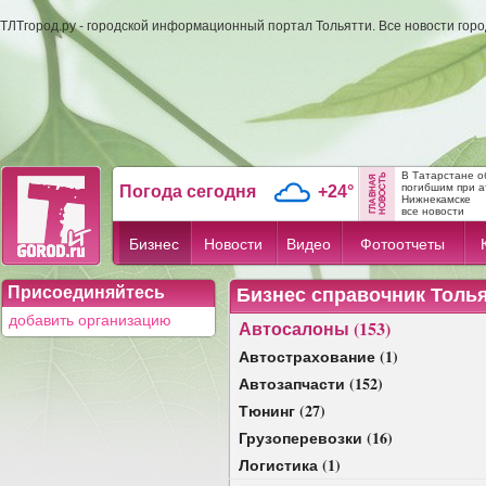
ТЛТгород.ру - городской информационный портал Тольятти. Все новости гор
В Татарстане о
погибшим при а
Погода сегодня
+24°
Нижнекамске
все новости
Бизнес
Новости
Видео
Фотоотчеты
Присоединяйтесь
Бизнес справочник Толь
добавить организацию
Автосалоны (153)
Автострахование (1)
Автозапчасти (152)
Тюнинг (27)
Грузоперевозки (16)
Логистика (1)