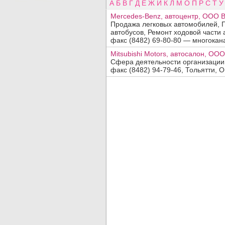
А
Б
В
Г
Д
Е
Ж
И
К
Л
М
О
П
Р
С
Т
У
Mercedes-Benz, автоцентр, ООО 
Продажа легковых автомобилей, 
автобусов, Ремонт ходовой части а
факс (8482) 69-80-80 — многокана
Mitsubishi Motors, автосалон, ОО
Добавить организацию
Сфера деятельности организации
факс (8482) 94-79-46, Тольятти, О
Название:
Вид деятельности, продукция, услуги:
Адрес:
Телефон, факс:
Сайт:
Код заявки:
(введите пожалуйста число
)
По вопросам
платного
размещения обращайтесь в отдел
прода