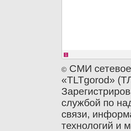
1
СМИ сетевое
©
«TLTgorod» (Т
Зарегистриро
службой по на
связи, инфор
технологий и 