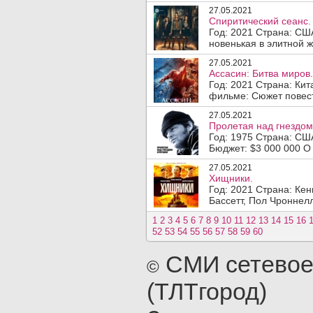
27.05.2021
Спиритический сеанс.
Год: 2021 Страна: С
новенькая в элитной ж
27.05.2021
Ассасин: Битва миров.
Год: 2021 Страна: Ки
фильме: Сюжет повест
27.05.2021
Пролетая над гнездом
Год: 1975 Страна: СШ
Бюджет: $3 000 000 О
27.05.2021
Хищники.
Год: 2021 Страна: Кен
Бассетт, Пол Чроннел
1
2
3
4
5
6
7
8
9
10
11
12
13
14
15
16
52
53
54
55
56
57
58
59
60
СМИ сетевое
©
(ТЛТгород)