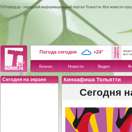
ТЛТгород.ру - городской информационный портал Тольятти. Все новости гор
(виде
Погода сегодня
+24°
все н
Бизнес
Новости
Видео
Ф
Киноафиша Тольятти
Сегодня на экране
Сегодня н