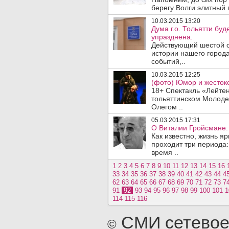
берегу Волги элитный п
10.03.2015 13:20
Дума г.о. Тольятти бу
упразднена.
Действующий шестой с
истории нашего города
событий,..
10.03.2015 12:25
(фото) Юмор и жестоко
18+ Спектакль «Лейте
тольяттинском Молод
Олегом ..
05.03.2015 17:31
О Виталии Гройсмане: 
Как известно, жизнь я
проходит три периода:
время ..
1
2
3
4
5
6
7
8
9
10
11
12
13
14
15
16
33
34
35
36
37
38
39
40
41
42
43
44
4
62
63
64
65
66
67
68
69
70
71
72
73
7
91
92
93
94
95
96
97
98
99
100
101
1
114
115
116
СМИ сетевое
©