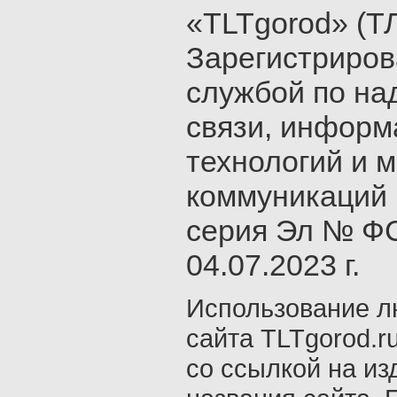
«TLTgorod» (Т
Зарегистриро
службой по на
связи, инфор
технологий и 
коммуникаций 
серия Эл № ФС
04.07.2023 г.
Использование л
сайта TLTgorod.r
со ссылкой на из