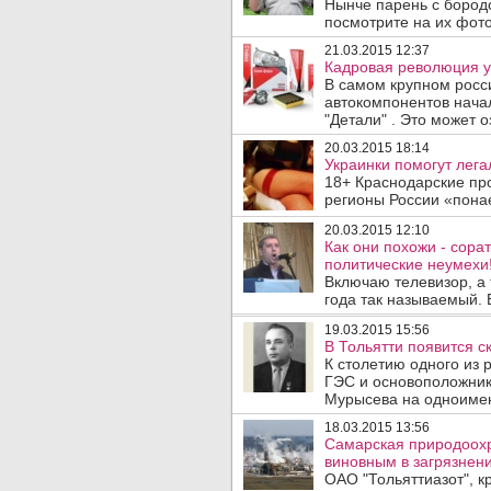
Нынче парень с бород
посмотрите на их фото
21.03.2015 12:37
Кадровая революция у
В самом крупном росс
автокомпонентов нача
"Детали" . Это может о
20.03.2015 18:14
Украинки помогут лега
18+ Краснодарские про
регионы России «понае
20.03.2015 12:10
Как они похожи - сора
политические неумехи!
Включаю телевизор, а 
годa так называемый. 
19.03.2015 15:56
В Тольятти появится с
К столетию одного из 
ГЭС и основоположни
Мурысева на одноимен
18.03.2015 13:56
Самарская природоохр
виновным в загрязнени
ОАО "Тольяттиазот", 