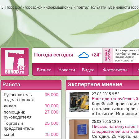
ТЛТгород.ру - городской информационный портал Тольятти. Все новости гор
В Татарстане о
погибшим при а
Погода сегодня
+24°
Нижнекамске
все новости
Бизнес
Новости
Видео
Фотоотчеты
Экспертное мнение
Работа
27.03.2015 9:52
Руководитель
35 000
Еще один зарубежный 
отдела продаж
Корейский производит
дилер
30 000
локализовывать произ
помощник
27 000
в Тольятти. Источники н
руководителя
25.03.2015 18:37
Торговый
25 000
Письмо на депутатов 
представитель
следователей или клев
script
25 000
Сегодня, 25 марта, на