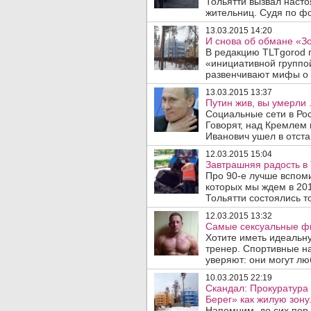
Тольятти вызвал наст
жительниц. Судя по фот
13.03.2015 14:20
И снова об обмане «Зо
В редакцию TLTgorod 
«инициативной группо
развенчивают мифы о 
13.03.2015 13:37
Путин жив, вы умерли 
Социальные сети в Рос
Говорят, над Кремлем
Иванович ушел в отста
12.03.2015 15:04
Завтрашняя радость в 
Про 90-е лучше вспоми
которых мы ждем в 201
Тольятти состоялись т
12.03.2015 13:32
Самые сексуальные фи
Хотите иметь идеальн
тренер. Спортивные на
уверяют: они могут люб
10.03.2015 22:19
Скандал: Прокуратура 
Берег» как жилую зону
Напомним, до сих пор