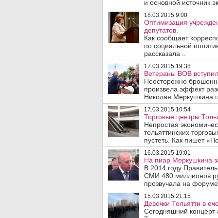
и основной источник эк
18.03.2015 9:00
Оптимизация учрежден
депутатов.
Как сообщает корреспо
по социальной полити
рассказала ..
17.03.2015 19:38
Ветераны ВОВ вступил
Неосторожно брошенн
произвела эффект раз
Николая Меркушкина ц
17.03.2015 10:54
Торговые центры Толья
Непростая экономичес
тольяттинских торговы
пустеть. Как пишет «По
16.03.2015 19:01
На пиар Меркушкина з
В 2014 году Правитель
СМИ 480 миллионов р
прозвучала на форуме 
15.03.2015 21:15
Девочки Тольятти в оч
Сегодняшний концерт 