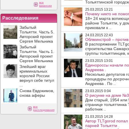
Тольяттинской городск
все
вакансии
25.03.2015 13:21
Почему никто не помог
Расследования
18+ 24 марта вопиющи
районе Тольятти, у до
Забытый
приковали к ..
Тольятти. Часть 5.
24.03.2015 22:43
Авторский проект
Облминстрой – против 
Сергея Мельника
В распоряжении TLTgo
Забытый
строительства Самарс
Тольятти. Часть 1.
группы тольяттинцев, 
Авторский проект
Сергея Мельника
23.03.2015 13:01
Единороссы начали по
Злейший враг
Андреева .
криминальных
Несколько депутатов г
королей России
процедуры по досрочно
вернул себе титул
Андреева . По ..
...
Снова Евдокимов,
23.03.2015 0:04
снова аферы
О рисунке на доме №3 
Дом старый, 1954 или 
странице тольяттинка
все
работник ..
расследования
21.03.2015 14:28
Автор TLTgorod попал
парней Тольятти .