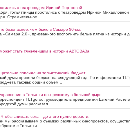
остились с театроведом Ириной Портновой.
абря, тольяттинцы простились с театроведом Ириной Михайловной 
бря. Стремительное ..
те безопаснее, чем было в Самаре 90-ых.
а «Самара 2.0», призванного восполнить белые пятна из истории д
.
может стать тяжелейшим в истории АВТОВАЗа.
цательно повлиял на тольяттинский бюджет .
ской думы приняли бюджет на следующий год. По информации TLTg
бюджета таковы: общий объем ..
управление в Тольятти по-прежнему в большой дыре.
рреспондент TLTgorod, руководитель предприятия Евгений Растега
ородской думы рассказал ..
Чтобы снимать секс – до этого нужно дорасти.
ни мы рассказываем о съемках различных кинопроектов, осуществ
образом с Тольятти ..