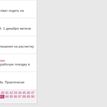
лжат ходить на
. 1 декабря жители
указания на расчистку
ями.
рабочую поездку в
За. Практически
40
41
42
43
44
45
46
47
83
84
85
86
87
88
89
90