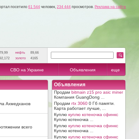
ортал посетило
61 544
человек,
234 444
просмотров.
Реклама на сайте
79,99
нефть
89,66
92,172
золото
4165
СВО на Украине
Объявления
еще
Объявления
Продам
bitmain z15 pro asic miner
Компания GuangDong ...
Продам
rtx 3060
0 Гб памяти.
лла Ахмедханов
Карта работает лучше, ...
Куплю
куплю котеночка сфинкс
Куплю котеночка ...
Куплю
куплю котеночка сфинкс
ротяжении всего
Куплю котеночка ...
Куплю
куплю котеночка сфинкс