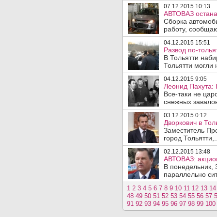
07.12.2015 10:13
АВТОВАЗ остана
Сборка автомоби
работу, сообщаю
04.12.2015 15:51
Развод по-толья
В Тольятти наби
Тольятти могли 
04.12.2015 9:05
Леонид Пахута: 
Все-таки не цар
снежных завалов
03.12.2015 0:12
Дворкович в Тол
Заместитель Пре
город Тольятти,.
02.12.2015 13:48
АВТОВАЗ: акцион
В понедельник, 
параллельно сит
1
2
3
4
5
6
7
8
9
10
11
12
13
14
48
49
50
51
52
53
54
55
56
57
91
92
93
94
95
96
97
98
99
100