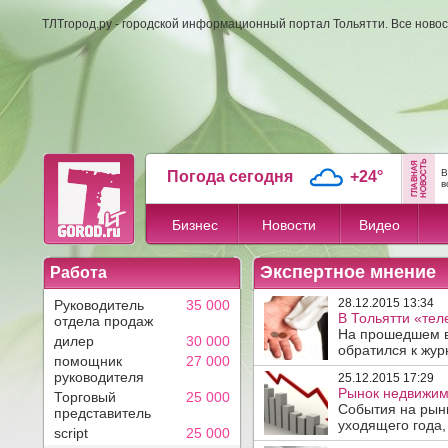
ТЛТгород.ру - городской информационный портал Тольятти. Все новос
В
Погода сегодня
+24°
в
Бизнес
Новости
Видео
Экспертное мнение
Работа
28.12.2015 13:34
Руководитель
35 000
В Тольятти «те
отдела продаж
На прошедшем в
дилер
30 000
обратился к жур
помощник
27 000
руководителя
25.12.2015 17:29
Рынок недвижимо
Торговый
25 000
События на рын
представитель
уходящего года, 
script
25 000