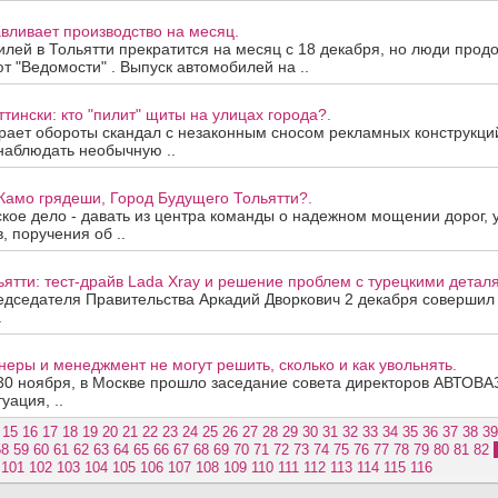
вливает производство на месяц.
лей в Тольятти прекратится на месяц с 18 декабря, но люди продо
т "Ведомости" . Выпуск автомобилей на ..
ттински: кто "пилит" щиты на улицах города?.
рает обороты скандал с незаконным сносом рекламных конструкций
наблюдать необычную ..
Камо грядеши, Город Будущего Тольятти?.
ское дело - давать из центра команды о надежном мощении дорог, 
, поручения об ..
ьятти: тест-драйв Lada Xray и решение проблем с турецкими детал
дседателя Правительства Аркадий Дворкович 2 декабря совершил 
.
еры и менеджмент не могут решить, сколько и как увольнять.
30 ноября, в Москве прошло заседание совета директоров АВТОВА
уация, ..
15
16
17
18
19
20
21
22
23
24
25
26
27
28
29
30
31
32
33
34
35
36
37
38
39
58
59
60
61
62
63
64
65
66
67
68
69
70
71
72
73
74
75
76
77
78
79
80
81
82
101
102
103
104
105
106
107
108
109
110
111
112
113
114
115
116