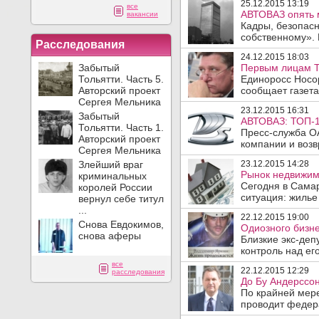
25.12.2015 13:19
все
АВТОВАЗ опять 
вакансии
Кадры, безопасн
собственному». 
Расследования
24.12.2015 18:03
Забытый
Первым лицам Т
Тольятти. Часть 5.
Единоросс Носо
Авторский проект
сообщает газета 
Сергея Мельника
23.12.2015 16:31
Забытый
АВТОВАЗ: ТОП-1
Тольятти. Часть 1.
Пресс-служба О
Авторский проект
компании и возв
Сергея Мельника
Злейший враг
23.12.2015 14:28
Рынок недвижимо
криминальных
Сегодня в Самар
королей России
ситуация: жилье 
вернул себе титул
...
22.12.2015 19:00
Снова Евдокимов,
Одиозного бизне
снова аферы
Близкие экс-деп
контроль над его
все
22.12.2015 12:29
расследования
До Бу Андерссо
По крайней мере
проводит федера