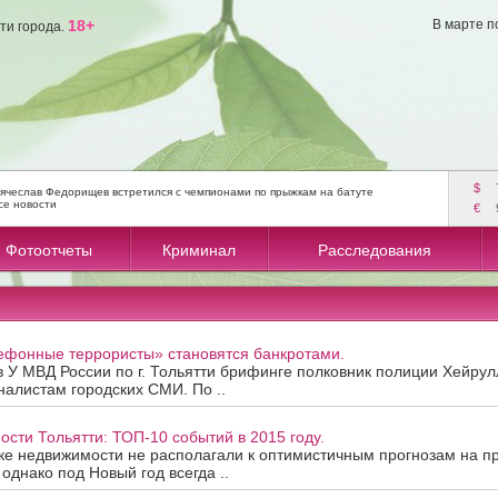
18+
В марте п
ти города.
$
ячеслав Федорищев встретился с чемпионами по прыжкам на батуте
се новости
€
Фотоотчеты
Криминал
Расследования
лефонные террористы» становятся банкротами.
 У МВД России по г. Тольятти брифинге полковник полиции Хейру
налистам городских СМИ. По ..
сти Тольятти: ТОП-10 событий в 2015 году.
ке недвижимости не располагали к оптимистичным прогнозам на п
однако под Новый год всегда ..