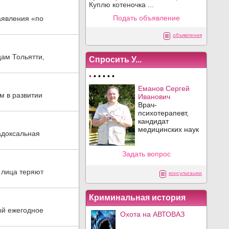
Куплю котеночка ...
Подать объявление
заявления «по
объявления
ам Тольятти,
Спросить У...
•
•
•
•
•
•
Еманов Сергей
м в развитии
Иванович
Врач-
психотерапевт,
кандидат
медицинских наук
радоксальная
Задать вопрос
 лица теряют
консультации
Криминальная история
ый ежегодное
Охота на АВТОВАЗ