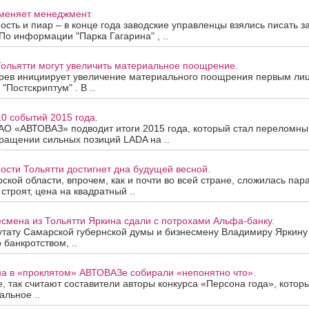
меняет менеджмент.
ость и пиар – в конце года заводские управленцы взялись писать 
По информации "Парка Гагарина" , ..
ольятти могут увеличить материальное поощрение.
рев инициирует увеличение материального поощрения первым лиц
"Постскриптум" . В ..
0 событий 2015 года.
АО «АВТОВАЗ» подводит итоги 2015 года, который стал переломны
ращении сильных позиций LADA на ..
сти Тольятти достигнет дна будущей весной.
ской области, впрочем, как и почти во всей стране, сложилась па
строят, цена на квадратный ..
смена из Тольятти Яркина сдали с потрохами Альфа-банку.
утату Самарской губернской думы и бизнесмену Владимиру Яркину
 банкротством, ..
на в «проклятом» АВТОВАЗе собирали «непонятно что».
, так считают составители авторы конкурса «Персона года», котор
льное ..