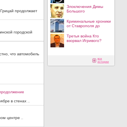
Злоключения Димы
а Грицай продолжает
Большого
Криминальные хроники
от Ставрополя до
инской городской
Третья война Кто
взорвал Игривого?
стно, что автомобиль
все
истории
 продолжение
бре в стенах ..
ом центре ..