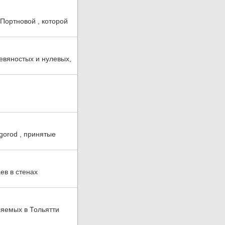
Портновой , которой
евяностых и нулевых,
orod , принятые
ев в стенах
ляемых в Тольятти