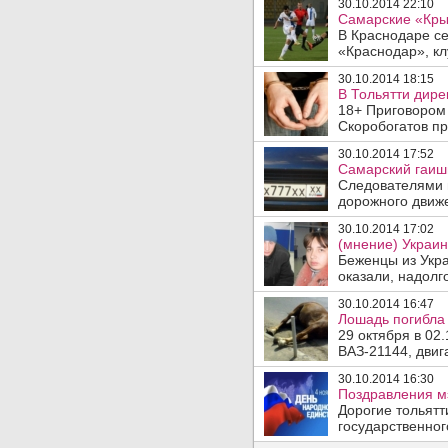
30.10.2014 22:10
Самарские «Крыл
В Краснодаре се
«Краснодар», клу
30.10.2014 18:15
В Тольятти дире
18+ Приговором
Скоробогатов пр
30.10.2014 17:52
Самарский гаиш
Следователями в
дорожного движе
30.10.2014 17:02
(мнение) Украи
Беженцы из Укра
оказали, надолго
30.10.2014 16:47
Лошадь погибла 
29 октября в 02
ВАЗ-21144, двига
30.10.2014 16:30
Поздравления м
Дорогие тольятт
государственног