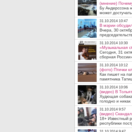
(мнение) Почем
Бу Андерссона н
может достучатьс
31.10.2014 10:47
В мэрии обсуди
Вчера, 30 октяб
председательст
31.10.2014 10:30
«Музыкальная с
Сегодня, 31 окт
сборная России»,
31.10.2014 10:12
(фото) Птички к
Как пишет на па
памятника Татищ
31.10.2014 10:06
(видео) В Толья
Худющая собака 
голодно и никак 
31.10.2014 9:57
(видео) Скандал
18+ Известный р
республики пост
31.10.2014 9:47