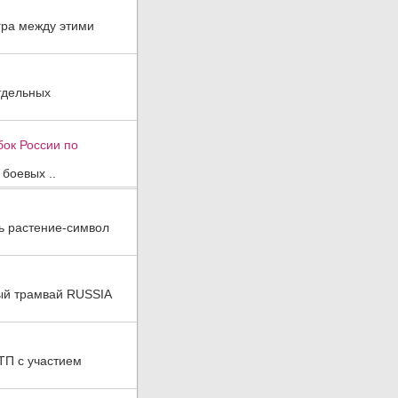
гра между этими
тдельных
бок России по
боевых ..
ь растение-символ
ный трамвай RUSSIA
ТП с участием