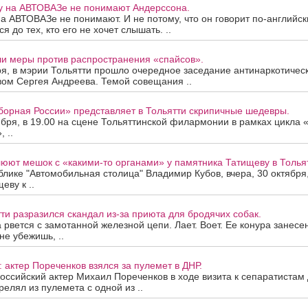
у на АВТОВАЗе не понимают Андерссона.
а АВТОВАЗе не понимают. И не потому, что он говорит по-английск
я до тех, кто его не хочет слышать. ..
ли меры против распространения «спайсов».
ря, в мэрии Тольятти прошло очередное заседание антинаркотичес
вом Сергея Андреева. Темой совещания ..
борная России» представляет в Тольятти скрипичные шедевры.
ября, в 19.00 на сцене Тольяттинской филармонии в рамках цикла
 ..
люют мешок с «какими-то органами» у памятника Татищеву в Толья
блике "Автомобильная столица" Владимир Кубов, вчера, 30 октября,
еву к ..
тти разразился скандал из-за приюта для бродячих собак.
рвется с замотанной железной цепи. Лает. Воет. Ее конура занесе
не убежишь, ..
: актер Пореченков взялся за пулемет в ДНР.
оссийский актер Михаил Пореченков в ходе визита к сепаратистам
релял из пулемета с одной из ..