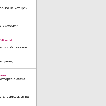
борьба на четырех
 страховыми
ирующим
сти собственной ..
го дела,
рцах.
етвертого этажа
 остановившемся на