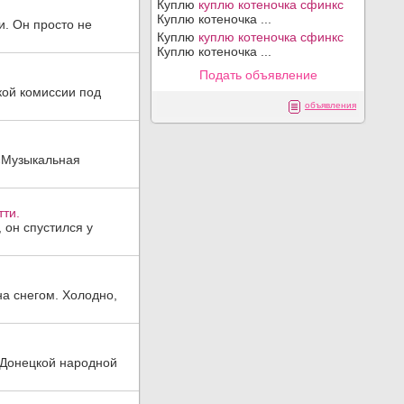
Куплю
куплю котеночка сфинкс
Куплю котеночка ...
и. Он просто не
Куплю
куплю котеночка сфинкс
Куплю котеночка ...
Подать объявление
кой комиссии под
объявления
 «Музыкальная
тти.
 он спустился у
на снегом. Холодно,
 Донецкой народной