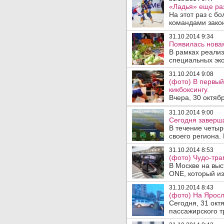
«Ладья» еще раз
На этот раз с б
командами закон
31.10.2014 9:34
Появилась новая
В рамках реализ
специальных эко
31.10.2014 9:08
(фото) В первый
кикбоксингу.
Вчера, 30 октяб
31.10.2014 9:00
Сегодня заверша
В течение четы
своего региона.
31.10.2014 8:53
(фото) Чудо-тра
В Москве на вы
ONE, который из
31.10.2014 8:43
(фото) На Яросл
Сегодня, 31 окт
пассажирского т