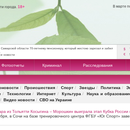
18+
В марте п
ти города.
 Самарской области 70-летнему пенсионеру, который жестоко зарезал и забил
$
.
€
се новости
Фотоотчеты
Криминал
Расследования
оновости
Происшествия
Спорт
Звезды
Политика
Э
/
/
/
/
/
е
Технологии
Интернет
Культура
Наука и образовани
/
/
/
/
Видео новости
СВО на Украине
/
/
ра из Тольятти Косыгина – Морошкин выиграла этап Кубка России 
ября, в Сочи на базе тренировочного центра ФГБУ «Юг Спорт» заве