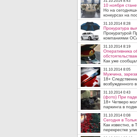
31.10.2014 8:43
10 ноября стане
Но на сегодняшн
конкурсах на пос
31.10.2014 8:28
Прокуратура вы
Прокуратурой П
компаниями ОСА
31.10.2014 8:19
Оперативника об
обстоятельствам
Как уже сообщал
31.10.2014 8:05
Мужчина, зареза
18+ Следственн
возбужденного в
31.10.2014 0:43
(фото) При паде
18+ Четверо мол
паркинга в подм
31.10.2014 0:08
Сегодня в Толья
Как известно, в
перекрестке ули