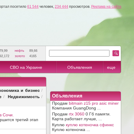
ортал посетило
61 544
человек,
234 444
просмотров.
Реклама на сайте
79,99
нефть
89,66
92,172
золото
4165
СВО на Украине
Объявления
еще
кономика и бизнес
/
е
Недвижимость
Объявления
/
/
Продам
bitmain z15 pro asic miner
Компания GuangDong ...
Продам
rtx 3060
0 Гб памяти.
в Сочи.
Карта работает лучше, ...
ршится третий этап
Куплю
куплю котеночка сфинкс
Куплю котеночка ...