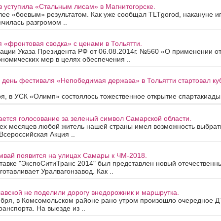
 уступила «Стальным лисам» в Магнитогорске.
олее «боевым» результатом. Как уже сообщал TLTgorod, накануне и
чилась разгромом ..
 «фронтовая сводка» с ценами в Тольятти.
ации Указа Президента РФ от 06.08.2014г. №560 «О применении о
номических мер в целях обеспечения ..
 день фестиваля «Непобедимая держава» в Тольятти стартовал ку
ря, в УСК «Олимп» состоялось тожественное открытие спартакиады 
ется голосование за зеленый символ Самарской области.
рех месяцев любой житель нашей страны имел возможность выбрат
 Всероссийская Акция ..
мвай появится на улицах Самары к ЧМ-2018.
ставке "ЭкспоСитиТранс 2014" был представлен новый отечествен
готавливает Уралвагонзавод. Как ..
авской не поделили дорогу внедорожник и маршрутка.
ября, в Комсомольском районе рано утром произошло очередное Д
ранспорта. На выезде из ..