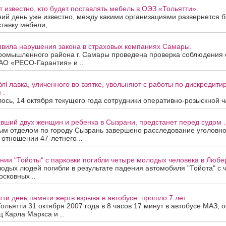
т известно, кто будет поставлять мебель в ОЭЗ «Тольятти».
ий день уже известно, между какими организациями развернется 
тавку мебели, ..
явила нарушения закона в страховых компаниях Самары.
ромышленного района г. Самары проведена проверка соблюдения
О «РЕСО-Гарантия» и ..
лГлавка, уличенного во взятке, увольняют с работы по дискредит
 .
ось, 14 октября текущего года сотрудники оперативно-розыскной ча
вший двух женщин и ребенка в Сызрани, предстанет перед судом .
ым отделом по городу Сызрань завершено расследование уголовно
 отношении 47-летнего ..
нии "Тойоты" с парковки погибли четыре молодых человека в Любе
одых людей погибли в результате падения автомобиля "Тойота" с ч
осковных ..
тти день памяти жертв взрыва в автобусе: прошло 7 лет.
 Тольятти 31 октября 2007 года в 8 часов 17 минут в автобусе МАЗ,
ц Карла Маркса и ..