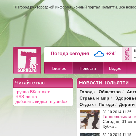
ТЛТгород.ру - городской информационный портал Тольятти. Все новос
В
Погода сегодня
+24°
..
в
Бизнес
Новости
Видео
Новости Тольятти
Читайте нас
Город
Общество
Авт
группа ВКонтакте
/
/
RSS-лента
Страна и мир
Здоровь
/
добавить виджет в yandex
Отдых
Погода
Дороги
/
/
31.10.2014 11:35
Танцевальная па
Сегодня, 31 окт
Кубка ..
31.10.2014 11:15