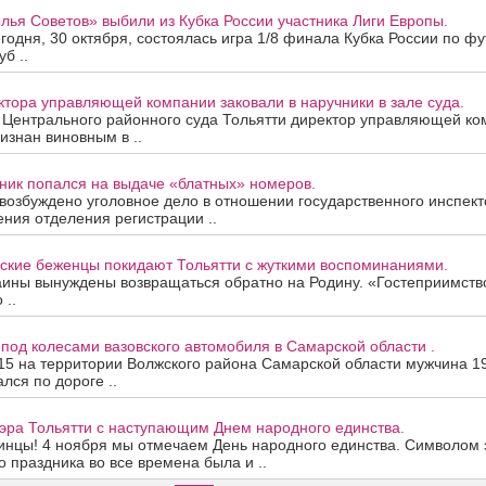
ья Советов» выбили из Кубка России участника Лиги Европы.
годня, 30 октября, состоялась игра 1/8 финала Кубка России по ф
б ..
ктора управляющей компании заковали в наручники в зале суда.
 Центрального районного суда Тольятти директор управляющей к
изнан виновным в ..
ник попался на выдаче «блатных» номеров.
озбуждено уголовное дело в отношении государственного инспект
ния отделения регистрации ..
нские беженцы покидают Тольятти с жуткими воспоминаниями.
ины вынуждены возвращаться обратно на Родину. «Гостеприимство
 ..
под колесами вазовского автомобиля в Самарской области .
.15 на территории Волжского района Самарской области мужчина 199
лся по дороге ..
эра Тольятти с наступающим Днем народного единства.
инцы! 4 ноября мы отмечаем День народного единства. Символом 
о праздника во все времена была и ..