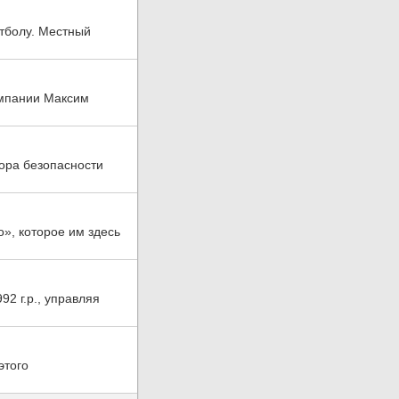
утболу. Местный
омпании Максим
ора безопасности
», которое им здесь
2 г.р., управляя
этого