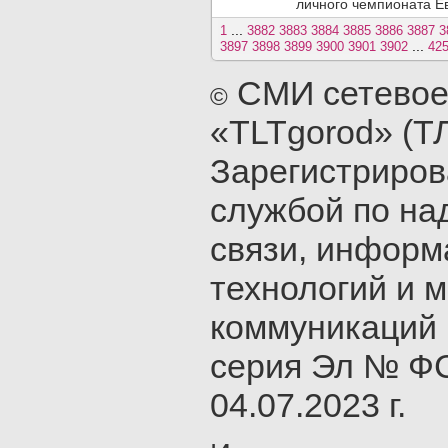
личного чемпионата Ев
...
1
3882
3883
3884
3885
3886
3887
3
...
3897
3898
3899
3900
3901
3902
42
СМИ сетевое
©
«TLTgorod» (Т
Зарегистриро
службой по на
связи, инфор
технологий и 
коммуникаций 
серия Эл № ФС
04.07.2023 г.