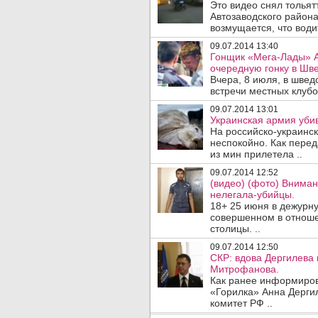
Это видео снял тольятт
Автозаводского района
возмущается, что водит
09.07.2014 13:40
Гонщик «Мега-Лады» А
очередную гонку в Шв
Вчера, 8 июля, в швед
встречи местных клубо
09.07.2014 13:01
Украинская армия убив
На российско-украинс
неспокойно. Как перед
из мин прилетела ..
09.07.2014 12:52
(видео) (фото) Внима
нелегала-убийцы.
18+ 25 июня в дежурн
совершенном в отноше
столицы. ..
09.07.2014 12:50
СКР: вдова Дергилева
Митрофанова.
Как ранее информиров
«Горилка» Анна Дерги
комитет РФ ..