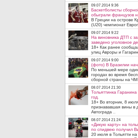
09.07.2014 9:36
Баскетболисты сборной
обыграли французов н
В Греции на острове К
(U20) чемпионат Европ
09.07.2014 9:22
На виновника ДТП с з
заведено уголовное де
18+ Как ранее сообщал
улиц Авроры и Гагари
09.07.2014 9:00
(фото) В Бразилии на
По меньшей мере один
городах во время бес
сборной страны на ЧМ-
08.07.2014 21:30
Тольяттинка Гаранина 
год.
18+ Во вторник, 8 июл
признававшая вины в 
Автограда ..
08.07.2014 21:24
«Дикую карту» на толь
по спидвею получил В
20 июля в Тольятти н