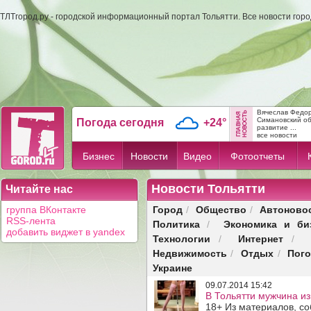
ТЛТгород.ру - городской информационный портал Тольятти. Все новости гор
Вячеслав Федо
Симановский об
Погода сегодня
+24°
развитие ...
все новости
Бизнес
Новости
Видео
Фотоотчеты
Новости Тольятти
Читайте нас
Город
Общество
Автоново
группа ВКонтакте
/
/
RSS-лента
Политика
Экономика и би
/
добавить виджет в yandex
Технологии
Интернет
/
/
Недвижимость
Отдых
Пог
/
/
Украине
09.07.2014 15:42
В Тольятти мужчина и
18+ Из материалов, с