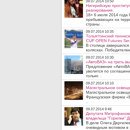
09.07.2014 10:50
Нигерийскую проститут
реагирования.
18+ 6 июля 2014 года 
пребывающих на терри
страны ..
09.07.2014 10:35
Тольяттинский теннис
CUP OPEN Futures Seri
В столице завершился
колясках. Победителем
09.07.2014 10:30
«АвтоВАЗ» на треть в
Предложение «АвтоВАЗ
уволится по соглашени
только ..
09.07.2014 10:10
Магистральное освещен
Магистральное освещен
Французская фирма «В
..
09.07.2014 9:46
Депутата Митрофанова
владельца "Горилки" Д
В деле Олега Дергиле
очевидным мотивом в 1