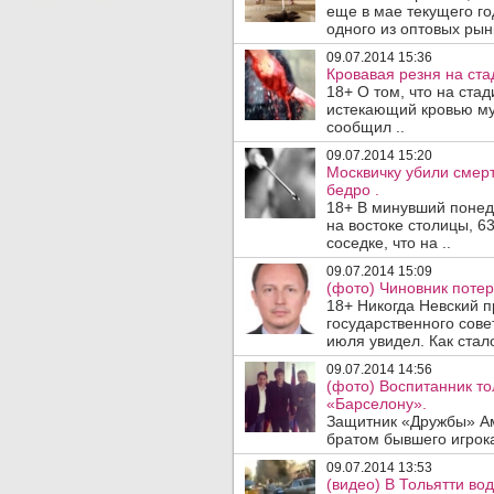
еще в мае текущего го
одного из оптовых рынк
09.07.2014 15:36
Кровавая резня на ста
18+ О том, что на ста
истекающий кровью му
сообщил ..
09.07.2014 15:20
Москвичку убили смер
бедро .
18+ В минувший понеде
на востоке столицы, 
соседке, что на ..
09.07.2014 15:09
(фото) Чиновник потер
18+ Никогда Невский п
государственного сове
июля увидел. Как стало
09.07.2014 14:56
(фото) Воспитанник т
«Барселону».
Защитник «Дружбы» Ам
братом бывшего игрок
09.07.2014 13:53
(видео) В Тольятти во