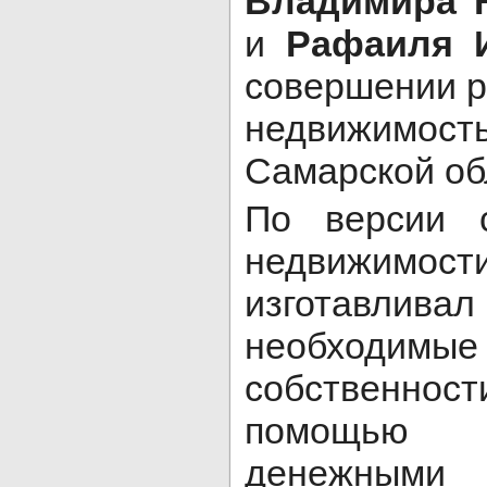
Владимира 
и
Рафаиля И
совершении р
недвижимос
Самарской об
По версии с
недвижимост
изготавли
необходим
собственност
помощью с
денежными 