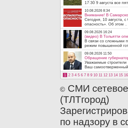
17:30 9 августа все пять
10.08.2026 8:34
Внимание! В Самарско
Сегодня, 10 августа, 
опасность». Об этом ..
09.08.2026 16:24
(видео) В Тольятти о
В связи со сложными 
режим повышенной гото
09.08.2026 11:50
Обращение губернатор
Уважаемые строители 
Ваш самоотверженный т
1
2
3
4
5
6
7
8
9
10
11
12
13
14
15
16
СМИ сетевое
©
(ТЛТгород)
Зарегистриро
по надзору в с