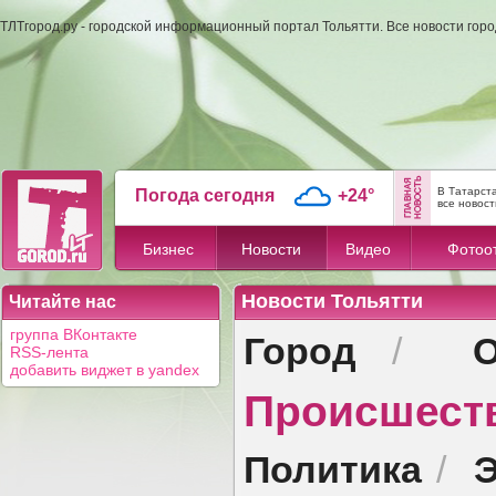
ТЛТгород.ру - городской информационный портал Тольятти. Все новости гор
В Татарст
Погода сегодня
+24°
все новост
Бизнес
Новости
Видео
Фотоо
Новости Тольятти
Читайте нас
Город
группа ВКонтакте
/
RSS-лента
добавить виджет в yandex
Происшест
Политика
Э
/