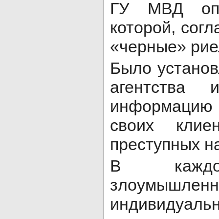
ГУ МВД опи
которой, согл
«черные» рие
Было установ
агентства 
информацию
своих клие
преступных н
В каждо
злоумыш
индивидуа