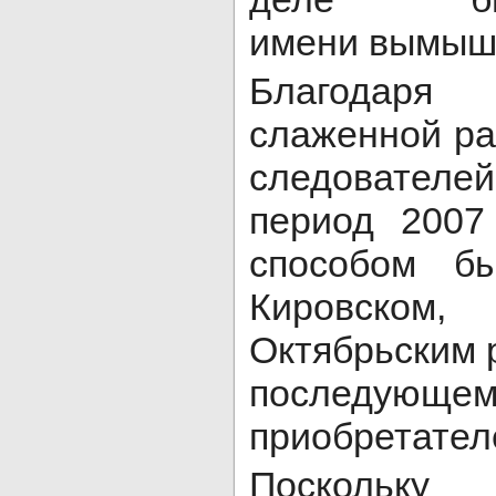
имени вымышл
Благодар
слаженной ра
следователе
период 2007
способом б
Кировском,
Октябрьским 
последующе
приобретател
Поскольку