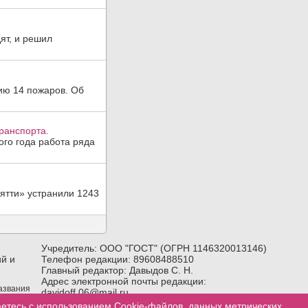
ят, и решил
ию 14 пожаров. Об
ранспорта.
ого года работа ряда
ятти» устранили 1243
Учредитель: ООО "ГОСТ" (ОГРН 1146320013146)
й и
Телефон редакции: 89608488510
Главный редактор: Давыдов С. Н.
Адрес электронной почты редакции:
названия
davidoff.06@mail.ru
лка) на
Возрастное ограничение:
18+
аетесь с использованием Cookie-файлов, данных метрических