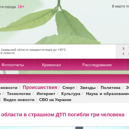
18+
В марте п
ти города.
$
 Самарской области ожидается жара до +35°C
се новости
€
Фотоотчеты
Криминал
Расследования
Происшествия
оновости
Спорт
Звезды
Политика
Э
/
/
/
/
/
е
Технологии
Интернет
Культура
Наука и образовани
/
/
/
/
Видео новости
СВО на Украине
/
/
 области в страшном ДТП погибли три человека