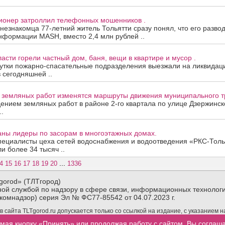
сионер затроллил телефонных мошенников .
 незнакомца 77-летний житель Тольятти сразу понял, что его развод
нформации MASH, вместо 2,4 млн рублей ..
асти горели частный дом, баня, вещи в квартире и мусор .
утки пожарно-спасательные подразделения выезжали на ликвидац
в сегодняшней ..
а земляных работ изменятся маршруты движения муниципального т
дением земляных работ в районе 2-го квартала по улице Дзержинск
.
аны лидеры по засорам в многоэтажных домах.
пециалисты цеха сетей водоснабжения и водоотведения «РКС-Толь
и более 34 тысяч ..
...
4
15
16
17
18
19
20
1336
gorod» (ТЛТгород)
ой службой по надзору в сфере связи, информационных технологи
комнадзор) серия Эл № ФС77-85542 от 04.07.2023 г.
сайта TLTgorod.ru допускается только со ссылкой на издание, с указанием 
материалов TLTgorod.ru в интернете обязательна гиперссылка (активная ссы
мая кнопку «Принять» или продолжая работу с сайтом, Вы соглаш