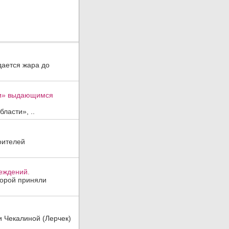
дается жара до
ти» выдающимся
ласти», ..
оителей
реждений.
торой приняли
и Чекалиной (Лерчек)