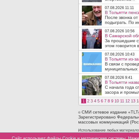
07.08.2026 11:11
В Тольятти пен
После звонка от
подыграть. По и
07.08.2026 10:56
В Самарской обл
За прошедшие с
этом говорится 
07.08.2026 10:43
В Тольятти из-з
В связи с прове
муниципальных .
07.08.2026 9:41
В Тольятти назв
С начала года с
засора и промыл
1
2
3
4
5
6
7
8
9
10
11
12
13
1
СМИ сетевое издание «TLT
©
Зарегистрировано Федеральн
массовых коммуникаций (Рос
Использование любых материалов 
сайта. При использовании любых 
Сайт использует файлы Cookie и метрические системы. Нажи