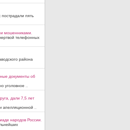
х пострадали пять
ми мошенниками.
 жертвой телефонных
аводского района
вные документы об
о уголовное ..
уга, дали 7,5 лет
и апелляционной ..
иаде народов России.
ильнейших