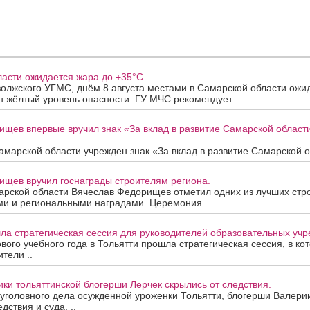
асти ожидается жара до +35°C.
олжского УГМС, днём 8 августа местами в Самарской области ожи
 жёлтый уровень опасности. ГУ МЧС рекомендует ..
ищев впервые вручил знак «За вклад в развитие Самарской облас
марской области учрежден знак «За вклад в развитие Самарской об
ищев вручил госнаграды строителям региона.
арской области Вячеслав Федорищев отметил одних из лучших стр
ми и региональными наградами. Церемония ..
ла стратегическая сессия для руководителей образовательных уч
вого учебного года в Тольятти прошла стратегическая сессия, в ко
тели ..
ки тольяттинской блогерши Лерчек скрылись от следствия.
уголовного дела осужденной уроженки Тольятти, блогерши Валери
дствия и суда. ..