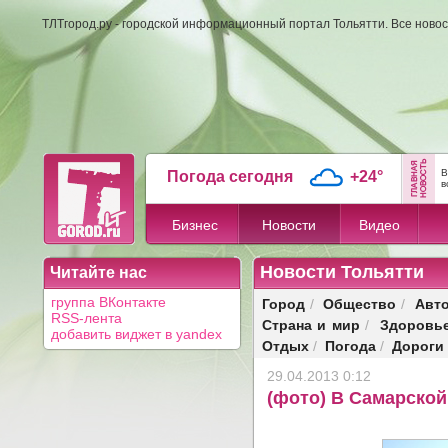
ТЛТгород.ру - городской информационный портал Тольятти. Все новос
В
Погода сегодня
+24°
в
Бизнес
Новости
Видео
Новости Тольятти
Читайте нас
Город
Общество
Авт
группа ВКонтакте
/
/
RSS-лента
Страна и мир
Здоровь
/
добавить виджет в yandex
Отдых
Погода
Дороги
/
/
29.04.2013 0:12
(фото) В Самарской