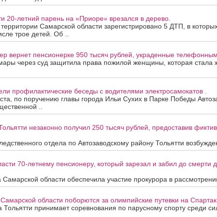
ти 20-летний парень на «Приоре» врезался в дерево.
а территории Самарской области зарегистрировано 5 ДТП, в которы
исле трое детей. Об ..
ер вернет пенсионерке 950 тысяч рублей, украденные телефонны
мары через суд защитила права пожилой женщины, которая стала
ели профилактические беседы с водителями электросамокатов .
уста, по поручению главы города Ильи Сухих в Парке Победы Автоз
ественной ..
Тольятти незаконно получил 250 тысяч рублей, предоставив фикти
едственного отдела по Автозаводскому району Тольятти возбужден
асти 70-летнему пенсионеру, который зарезал и забил до смерти др
 Самарской области обеспечила участие прокурора в рассмотрени
 Самарской области поборются за олимпийские путевки на Спартак
та Тольятти принимает соревнования по парусному спорту среди с