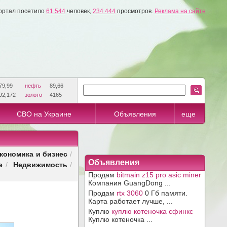
ортал посетило
61 544
человек,
234 444
просмотров.
Реклама на сайте
79,99
нефть
89,66
92,172
золото
4165
СВО на Украине
Объявления
еще
кономика и бизнес
/
Объявления
е
Недвижимость
/
/
Продам
bitmain z15 pro asic miner
Компания GuangDong ...
Продам
rtx 3060
0 Гб памяти.
Карта работает лучше, ...
Куплю
куплю котеночка сфинкс
Куплю котеночка ...