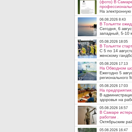
(фото) В Самар
профессиональн
На электронную 
06.08.2026 8:43
В Тольятти ожид
Сегодня, 6 авгу
западный, 5-10 
05.08.2026 18:05
В Тольятти стар
С 5 по 14 авгус
женскому гандбо
05.08.2026 17:13
На Обводном шос
Ежегодно 5 авгу
регионального 
05.08.2026 17:03
На предприятия
В администраци
здоровья на раб
05.08.2026 16:57
В Самаре истери
работам .
Октябрьским рай
05.08.2026 16:47