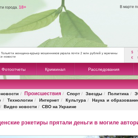
18+
В марте п
ти города.
$
 Тольятти женщина-курьер мошенников украла почти 2 млн рублей у мужчины
се новости
€
Фотоотчеты
Криминал
Расследования
Происшествия
оновости
Спорт
Звезды
Политика
Э
/
/
/
/
/
е
Технологии
Интернет
Культура
Наука и образовани
/
/
/
/
Видео новости
СВО на Украине
/
/
енские рэкетиры прятали деньги в могиле автор