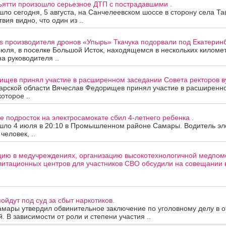
ьятти произошло серьезное ДТП с пострадавшими .
ло сегодня, 5 августа, на Санчелеевском шоссе в сторону села Та
ия видно, что один из ..
s производителя дронов «Упырь» Ткачука подорвали под Екатеринб
июля, в поселке Большой Исток, находящемся в нескольких киломе
на руководителя ..
ищев принял участие в расширенном заседании Совета ректоров в
арской области Вячеслав Федорищев принял участие в расширенн
которое ..
е подросток на электросамокате сбил 4-летнего ребенка .
шло 4 июля в 20:10 в Промышленном районе Самары. Водитель эле
человек, ..
цию в медучреждениях, организацию высокотехнологичной медпом
литационных центров для участников СВО обсудили на совещании 
ойдут под суд за сбыт наркотиков.
амары утвердил обвинительное заключение по уголовному делу в 
. В зависимости от роли и степени участия ..