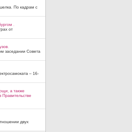
шелка. По кадрам с
ургом .
трах от
узов.
ом заседании Совета
ктросамоката – 16-
ощи, а также
в Правительстве
отношении двух