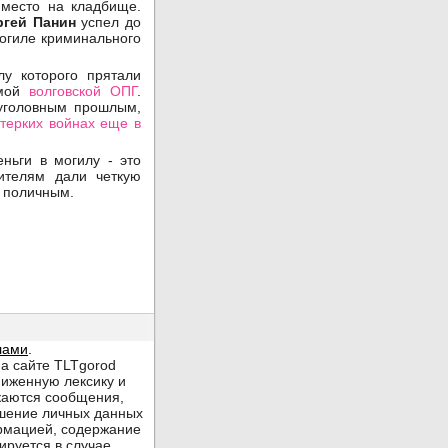
 место на кладбище.
ргей Панин
успел до
могиле криминального
лу которого прятали
емой
волговской ОПГ
.
 уголовным прошлым,
стерких войнах еще в
ньги в могилу - это
ителям дали четкую
с поличным.