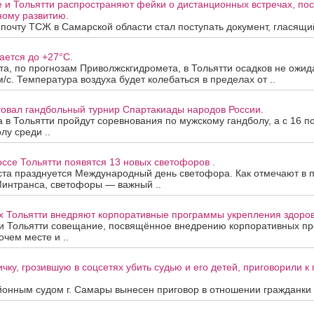
е и Тольятти распространяют фейки о дистанционных встречах, п
ому развитию.
почту ТСЖ в Самарской области стал поступать документ, гласящий,
ается до +27°C.
ста, по прогнозам Приволжскгидромета, в Тольятти осадков не ожид
м/с. Температура воздуха будет колебаться в пределах от ..
товал гандбольный турнир Спартакиады народов России.
та в Тольятти пройдут соревнования по мужскому гандболу, а с 16 п
лу среди ..
се Тольятти появятся 13 новых светофоров .
ста празднуется Международный день светофора. Как отмечают в 
Минтранса, светофоры — важный ..
х Тольятти внедряют корпоративные программы укрепления здоров
и Тольятти совещание, посвящённое внедрению корпоративных п
очем месте и ..
чку, грозившую в соцсетях убить судью и его детей, приговорили 
онным судом г. Самары вынесен приговор в отношении гражданки А