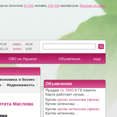
ортал посетило
61 544
человек,
234 444
просмотров.
Реклама на сайте
79,99
нефть
89,66
92,172
золото
4165
СВО на Украине
Объявления
еще
кономика и бизнес
/
Объявления
е
Недвижимость
/
/
Продам
rtx 3060
0 Гб памяти.
Карта работает лучше, ...
Куплю
куплю котеночка сфинкс
итета Маслова
Куплю котеночка ...
Куплю
куплю котеночка сфинкс
Куплю котеночка ...