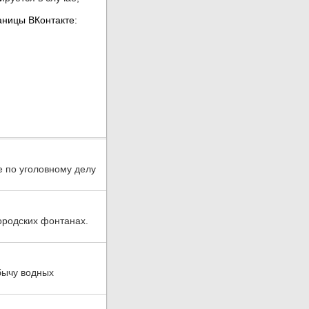
е по уголовному делу
ородских фонтанах.
бычу водных