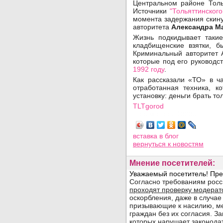
Центральном районе Толь
Источники
"Тольяттинског
момента задержания скину
авторитета
Александра М
Жизнь подкидывает такие
кладбищенские взятки, 
Криминальный авторитет 
которые под его руководс
1992 году
.
Как рассказали «ТО» в ч
отработанная техника, 
установку: деньги брать то
TLTgorod
Просмотров: 13236
вставка в блог
вернуться
к новостям
Мнение посетителей: