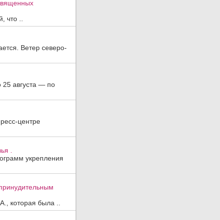
освященных
 что ..
ается. Ветер северо-
о 25 августа — по
пресс-центре
ья .
рограмм укрепления
к принудительным
., которая была ..