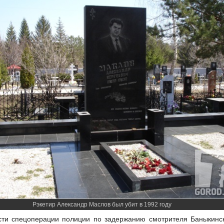
Рэкетир Александр Маслов был убит в 1992 году
сти спецоперации полиции по задержанию смотрителя Баныкинск