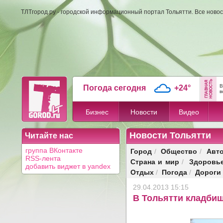
ТЛТгород.ру - городской информационный портал Тольятти. Все новос
В
Погода сегодня
+24°
в
Бизнес
Новости
Видео
Новости Тольятти
Читайте нас
Город
Общество
Авт
группа ВКонтакте
/
/
RSS-лента
Страна и мир
Здоровь
/
добавить виджет в yandex
Отдых
Погода
Дороги
/
/
29.04.2013 15:15
В Тольятти кладбищ