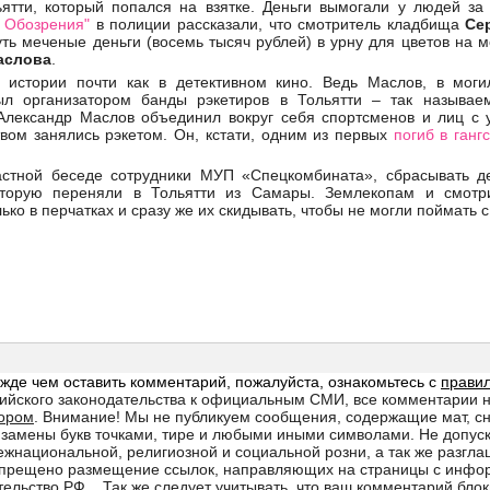
ятти, который попался на взятке. Деньги вымогали у людей за
о Обозрения"
в полиции рассказали, что смотритель кладбища
Се
ть меченые деньги (восемь тысяч рублей) в урну для цветов на 
аслова
.
 истории почти как в детективном кино. Ведь Маслов, в моги
был организатором банды рэкетиров в Тольятти – так называ
Александр Маслов объединил вокруг себя спортсменов и лиц с
твом занялись рэкетом. Он, кстати, одним из первых
погиб в ганг
астной беседе сотрудники МУП «Спецкомбината», сбрасывать де
которую переняли в Тольятти из Самары. Землекопам и смотр
лько в перчатках и сразу же их скидывать, чтобы не могли поймать 