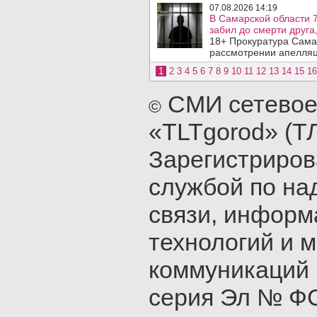
07.08.2026 14:19
В Самарской области 7
забил до смерти друга,
18+ Прокуратура Сама
рассмотрении апелляц
1
2
3
4
5
6
7
8
9
10
11
12
13
14
15
16
СМИ сетевое
©
«TLTgorod» (Т
Зарегистриро
службой по на
связи, инфор
технологий и 
коммуникаций 
серия Эл № ФС