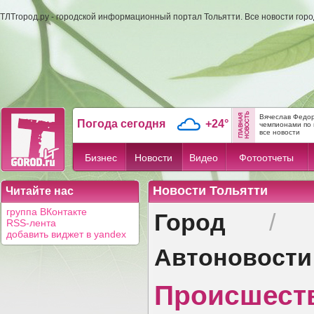
ТЛТгород.ру - городской информационный портал Тольятти. Все новости гор
Вячеслав Федор
Погода сегодня
+24°
чемпионами по 
все новости
Бизнес
Новости
Видео
Фотоотчеты
Новости Тольятти
Читайте нас
Город
группа ВКонтакте
RSS-лента
добавить виджет в yandex
Автоновости
Происшест