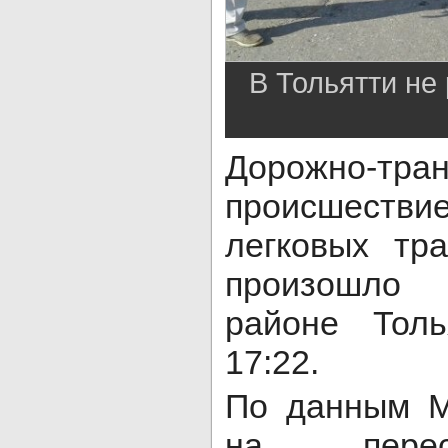
В Тольятти не
Дорожно-тран
происшестви
легковых тр
произошло 
районе Тол
17:22.
По данным М
на перес