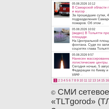
05.08.2026 10:12
В Самарской области 
и мусор .
За прошедшие сутки, 4
подразделения Самарс
пожаров. Об этом ..
05.08.2026 10:02
(видео) В Тольятти п
площади.
На Центральной площа
фонтана. Судя по запи
соцсетях глава Тольятт
05.08.2026 9:57
Нанесен массированны
логистические центры.
Сегодня ночью, 5 авг
Федерации по Киеву и
удар ..
1
2
3
4
5
6
7
8
9
10
11
12
13
14
15
16
СМИ сетевое
©
«TLTgorod» (Т