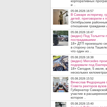
корпоративных програ
и ..
05.08.2026 16:57
В Самаре истеричку, г
детей, приговорили к 
Октябрьским районным
отношении гражданки А
05.08.2026 16:47
(видео) Под Тольятти
пострадавшими .
18+ ДТП произошло сег
в сторону села Ташелк
что один из ..
05.08.2026 16:38
(видео) Mercedes про
подорвали под Екатер
18+ Сегодня, 5 июля, 
нескольких километрах
05.08.2026 15:52
Вячеслав Федорищев п
Совета ректоров вузов
Губернатор Самарской
участие в расширенном
которое ..
05.08.2026 15:40