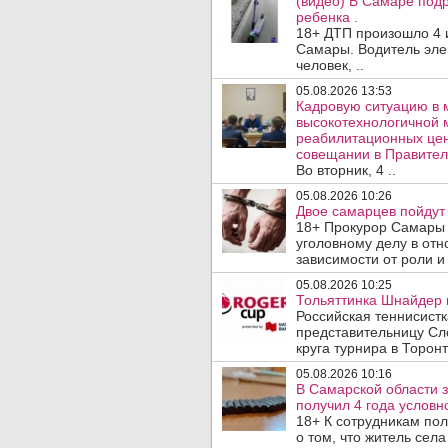
(видео) В Самаре подр
ребенка .
18+ ДТП произошло 4 
Самары. Водитель эле
человек, ..
05.08.2026 13:53
Кадровую ситуацию в 
высокотехнологичной 
реабилитационных цен
совещании в Правител
Во вторник, 4 ..
05.08.2026 10:26
Двое самарцев пойдут 
18+ Прокурор Самары 
уголовному делу в отн
зависимости от роли и 
05.08.2026 10:25
Тольяттинка Шнайдер в
Российская теннисист
представительницу Сл
круга турнира в Торонт
05.08.2026 10:16
В Самарской области 
получил 4 года условно
18+ К сотрудникам по
о том, что житель сел