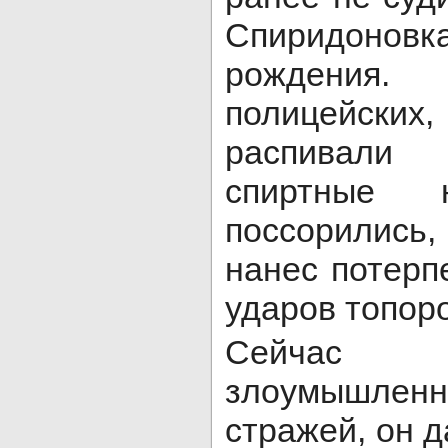
Спиридоно
рождения
полицейских
распивал
спиртные н
поссорились,
нанес потерп
ударов топоро
Сейчас пр
злоумышленн
стражей, он 