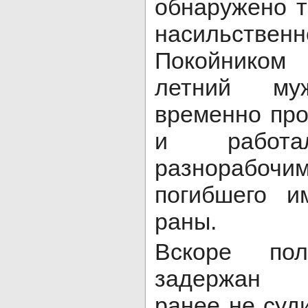
обнаружено т
насильств
Покойником
летний муж
временно пр
и рабо
разнорабоч
погибшего и
раны.
Вскоре пол
задержан п
ранее не суд