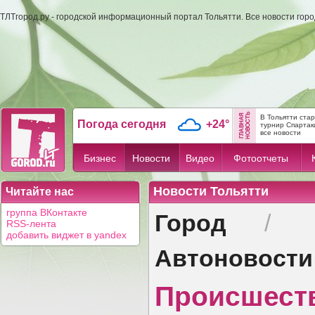
ТЛТгород.ру - городской информационный портал Тольятти. Все новости гор
В Тольятти ста
Погода сегодня
+24°
турнир Спартак
все новости
Бизнес
Новости
Видео
Фотоотчеты
Новости Тольятти
Читайте нас
Город
группа ВКонтакте
/
RSS-лента
добавить виджет в yandex
Автоновости
Происшест