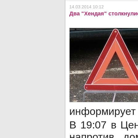
14.03.2014 10:12
Два "Хендая" столкнули
информирует 
В 19:07 в Це
напротив д