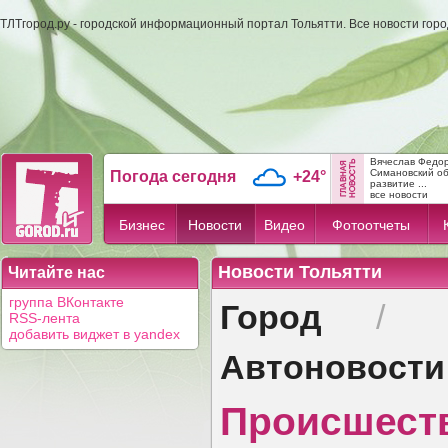
ТЛТгород.ру - городской информационный портал Тольятти. Все новости гор
Вячеслав Федо
Симановский об
Погода сегодня
+24°
развитие ...
все новости
Бизнес
Новости
Видео
Фотоотчеты
Новости Тольятти
Читайте нас
Город
группа ВКонтакте
/
RSS-лента
добавить виджет в yandex
Автоновости
Происшест