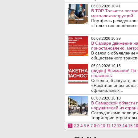
06.08.2026 10:41
В ТОР Тольятти постро
металлоконструкций.
Портфель резидентов 
«Тольятти» пополнилс
..
06.08.2026 10:29
В Самаре движение на
приостановлено, метро
В связи с объявление
общественного трансп
06.08.2026 10:15
(видео) Внимание! По
опасность.
Сегодня, 6 августа, п
«Ракетная опасность».
официальных ..
06.08.2026 10:10
В Самарской области 
нарушителей из стран
Сотрудниками полиции
территории строительн
1
2
3
4
5
6
7
8
9
10
11
12
13
14
15
16