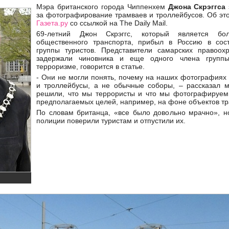
Мэра британского города Чиппенхем
Джона Скрэггса
за фотографирование трамваев и троллейбусов. Об эт
Газета.ру
со ссылкой на
The Daily Mail.
69-летний Джон Скрэггс, который является бо
общественного транспорта, прибыл в Россию в сост
группы туристов. Представители самарских правоох
задержали чиновника и еще одного члена групп
терроризме, говорится в статье.
- Они не могли понять, почему на наших фотографиях
и троллейбусы, а не обычные соборы, – рассказал м
решили, что мы террористы и что мы фотографируем
предполагаемых целей, например, на фоне объектов тр
По словам британца, «все было довольно мрачно», но
полиции поверили туристам и отпустили их.