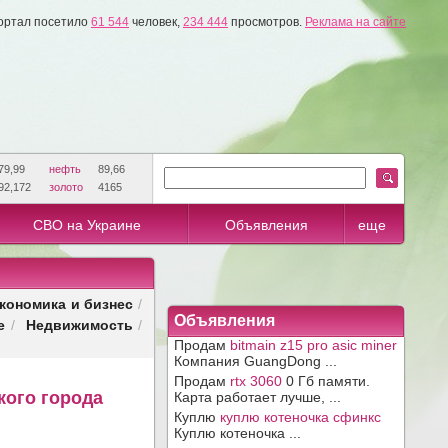
ортал посетило
61 544
человек,
234 444
просмотров.
Реклама на сайте
79,99
нефть
89,66
92,172
золото
4165
СВО на Украине
Объявления
еще
кономика и бизнес
/
Объявления
е
Недвижимость
/
/
Продам
bitmain z15 pro asic miner
Компания GuangDong ...
Продам
rtx 3060
0 Гб памяти.
кого города
Карта работает лучше, ...
Куплю
куплю котеночка сфинкс
Куплю котеночка ...