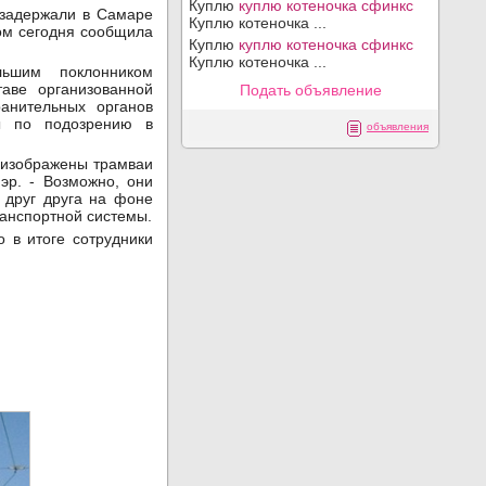
Куплю
куплю котеночка сфинкс
задержали в Самаре
Куплю котеночка ...
ом сегодня сообщила
Куплю
куплю котеночка сфинкс
Куплю котеночка ...
льшим поклонником
аве организованной
Подать объявление
ранительных органов
ы по подозрению в
объявления
 изображены трамваи
эр. - Возможно, они
 друг друга на фоне
анспортной системы.
 в итоге сотрудники