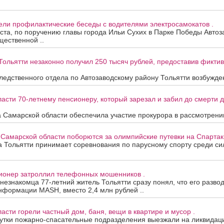
ели профилактические беседы с водителями электросамокатов .
уста, по поручению главы города Ильи Сухих в Парке Победы Автоз
ественной ..
Тольятти незаконно получил 250 тысяч рублей, предоставив фикти
едственного отдела по Автозаводскому району Тольятти возбужден
асти 70-летнему пенсионеру, который зарезал и забил до смерти др
 Самарской области обеспечила участие прокурора в рассмотрени
 Самарской области поборются за олимпийские путевки на Спартак
та Тольятти принимает соревнования по парусному спорту среди с
сионер затроллил телефонных мошенников .
 незнакомца 77-летний житель Тольятти сразу понял, что его развод
нформации MASH, вместо 2,4 млн рублей ..
асти горели частный дом, баня, вещи в квартире и мусор .
утки пожарно-спасательные подразделения выезжали на ликвидац