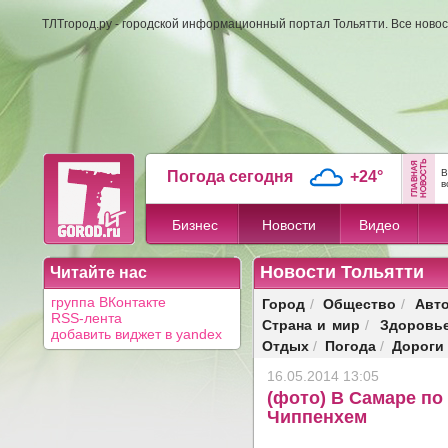
ТЛТгород.ру - городской информационный портал Тольятти. Все новос
В
Погода сегодня
+24°
в
Бизнес
Новости
Видео
Новости Тольятти
Читайте нас
Город
Общество
Авт
группа ВКонтакте
/
/
RSS-лента
Страна и мир
Здоровь
/
добавить виджет в yandex
Отдых
Погода
Дороги
/
/
16.05.2014 13:05
(фото) В Самаре по
Чиппенхем