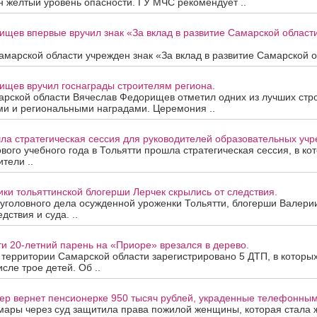
 жёлтый уровень опасности. ГУ МЧС рекомендует ..
ищев впервые вручил знак «За вклад в развитие Самарской облас
марской области учрежден знак «За вклад в развитие Самарской об
ищев вручил госнаграды строителям региона.
арской области Вячеслав Федорищев отметил одних из лучших стр
ми и региональными наградами. Церемония ..
ла стратегическая сессия для руководителей образовательных уч
вого учебного года в Тольятти прошла стратегическая сессия, в ко
тели ..
ки тольяттинской блогерши Лерчек скрылись от следствия.
уголовного дела осужденной уроженки Тольятти, блогерши Валери
дствия и суда. ..
ти 20-летний парень на «Приоре» врезался в дерево.
а территории Самарской области зарегистрировано 5 ДТП, в которы
исле трое детей. Об ..
ер вернет пенсионерке 950 тысяч рублей, украденные телефонны
мары через суд защитила права пожилой женщины, которая стала