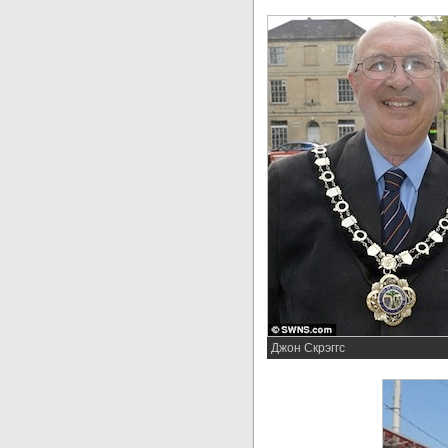
Джон Скрэггс