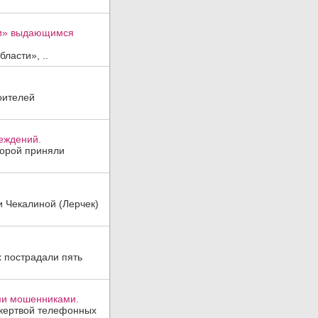
ти» выдающимся
ласти», ..
оителей
реждений.
торой приняли
и Чекалиной (Лерчек)
х пострадали пять
ми мошенниками.
 жертвой телефонных