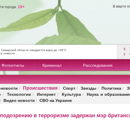
18+
В марте п
ти города.
$
 Самарской области ожидается жара до +35°C
се новости
€
Фотоотчеты
Криминал
Расследования
Происшествия
оновости
Спорт
Звезды
Политика
Э
/
/
/
/
/
е
Технологии
Интернет
Культура
Наука и образовани
/
/
/
/
Видео новости
СВО на Украине
/
/
 подозрению в терроризме задержан мэр британс