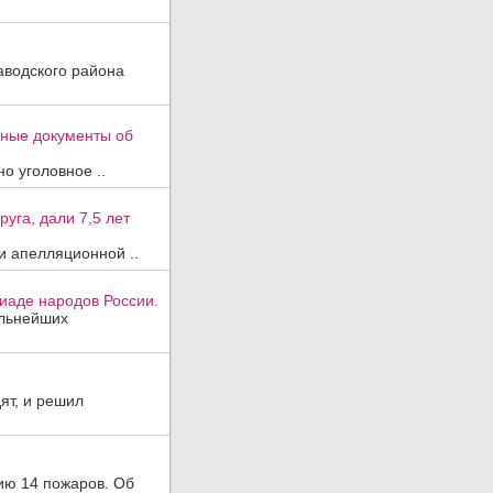
аводского района
вные документы об
о уголовное ..
уга, дали 7,5 лет
и апелляционной ..
иаде народов России.
ильнейших
ят, и решил
ию 14 пожаров. Об