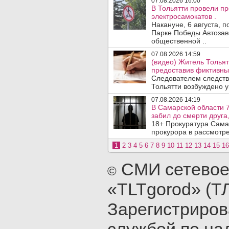
07.08.2026 16:00
В Тольятти провели п
электросамокатов .
Накануне, 6 августа, 
Парке Победы Автозав
общественной ..
07.08.2026 14:59
(видео) Житель Тольят
предоставив фиктивны
Следователем следств
Тольятти возбуждено у
07.08.2026 14:19
В Самарской области 7
забил до смерти друга,
18+ Прокуратура Сама
прокурора в рассмотр
1
2
3
4
5
6
7
8
9
10
11
12
13
14
15
16
СМИ сетевое
©
«TLTgorod» (Т
Зарегистриро