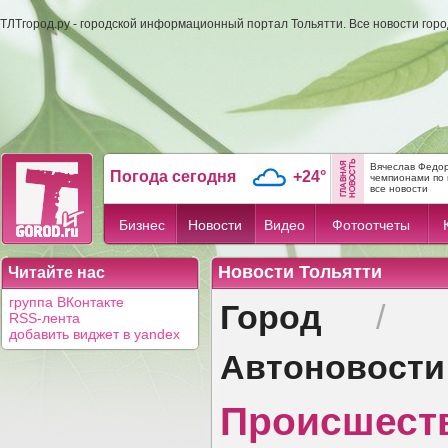
ТЛТгород.ру - городской информационный портал Тольятти. Все новости гор
Вячеслав Федор
Погода сегодня
+24°
чемпионами по 
все новости
Бизнес
Новости
Видео
Фотоотчеты
Новости Тольятти
Читайте нас
Город
группа ВКонтакте
/
RSS-лента
добавить виджет в yandex
Автоновости
Происшест