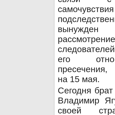
самочувствия
подследс
вынужден 
рассмотрен
следователе
его отн
пресечения,
на 15 мая.
Сегодня брат
Владимир Яг
своей с