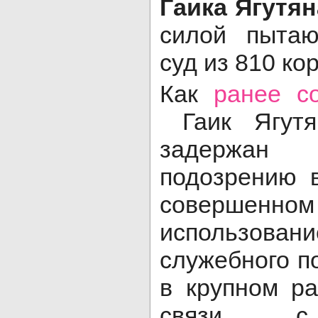
Гаика Ягутян
силой пытаю
суд из 810 ко
Как
ранее с
Гаик Ягутя
задержан
подозрению 
совершен
использов
служебного п
в крупном ра
связи с