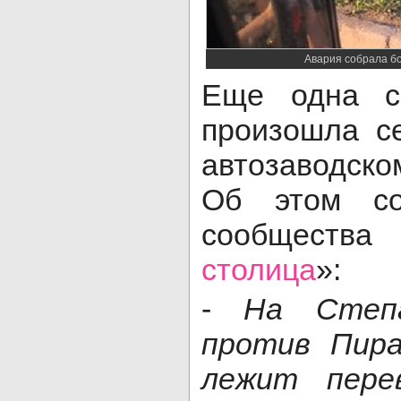
Авария собрала б
Еще одна с
произошла се
автозаводско
Об этом со
сообщества
столица
»:
-
На Степа
против Пира
лежит пере