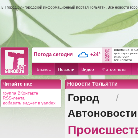
ТЛТгород.ру - городской информационный портал Тольятти. Все новости гор
Внимание! В С
действует режи
Погода сегодня
+24°
опасности
все новости
Бизнес
Новости
Видео
Фотоотчеты
Новости Тольятти
Читайте нас
Город
группа ВКонтакте
/
RSS-лента
добавить виджет в yandex
Автоновости
Происшест