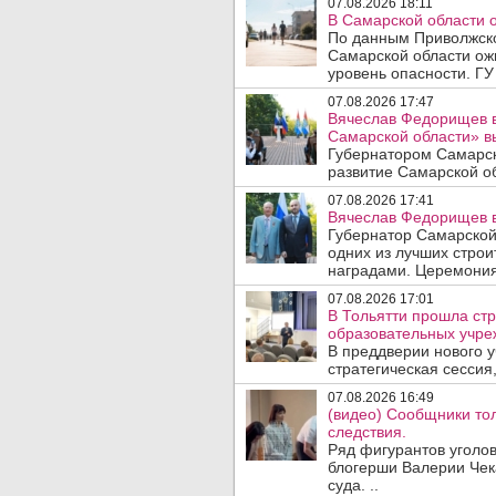
07.08.2026 18:11
В Самарской области 
По данным Приволжско
Самарской области ож
уровень опасности. ГУ
07.08.2026 17:47
Вячеслав Федорищев в
Самарской области» 
Губернатором Самарск
развитие Самарской об
07.08.2026 17:41
Вячеслав Федорищев в
Губернатор Самарской
одних из лучших стро
наградами. Церемония
07.08.2026 17:01
В Тольятти прошла стр
образовательных учре
В преддверии нового у
стратегическая сессия,
07.08.2026 16:49
(видео) Сообщники тол
следствия.
Ряд фигурантов уголов
блогерши Валерии Чека
суда. ..