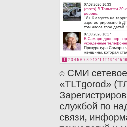
07.08.2026 16:33
(фото) В Тольятти 20-
дерево.
18+ 6 августа на терр
зарегистрировано 5 ДТ
том числе трое детей. 
07.08.2026 16:17
В Самаре дроппер вер
украденные телефонн
Прокуратура Самары ч
женщины, которая ста
1
2
3
4
5
6
7
8
9
10
11
12
13
14
15
16
СМИ сетевое
©
«TLTgorod» (Т
Зарегистриро
службой по на
связи, инфор