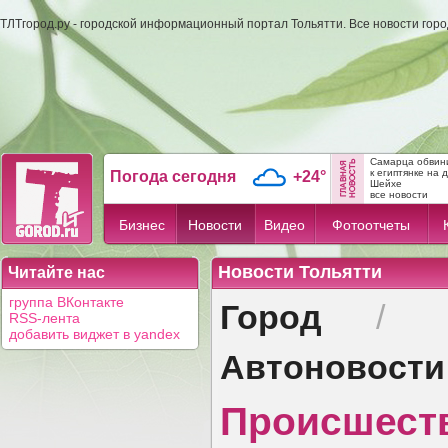
ТЛТгород.ру - городской информационный портал Тольятти. Все новости гор
Самарца обвини
к египтянке на 
Погода сегодня
+24°
Шейхе
все новости
Бизнес
Новости
Видео
Фотоотчеты
Новости Тольятти
Читайте нас
Город
группа ВКонтакте
/
RSS-лента
добавить виджет в yandex
Автоновости
Происшест