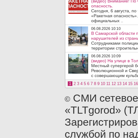
(видео) Внимание! По
опасность.
Сегодня, 6 августа, п
«Ракетная опасность».
официальных ..
06.08.2026 10:10
В Самарской области 
нарушителей из стран
Сотрудниками полиции
территории строительн
06.08.2026 10:09
(видео) На улице в То
Местный супергерой бе
Революционной и Свер
с совершающим кульби
1
2
3
4
5
6
7
8
9
10
11
12
13
14
15
16
СМИ сетевое
©
«TLTgorod» (Т
Зарегистриро
службой по на