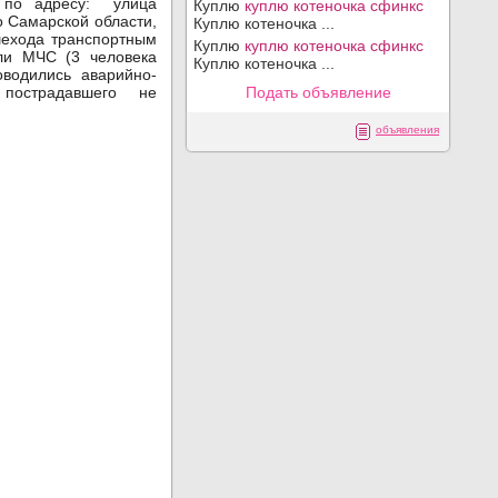
 по адресу: улица
Куплю
куплю котеночка сфинкс
 Самарской области,
Куплю котеночка ...
шехода транспортным
Куплю
куплю котеночка сфинкс
ли МЧС (3 человека
Куплю котеночка ...
оводились аварийно-
пострадавшего не
Подать объявление
объявления