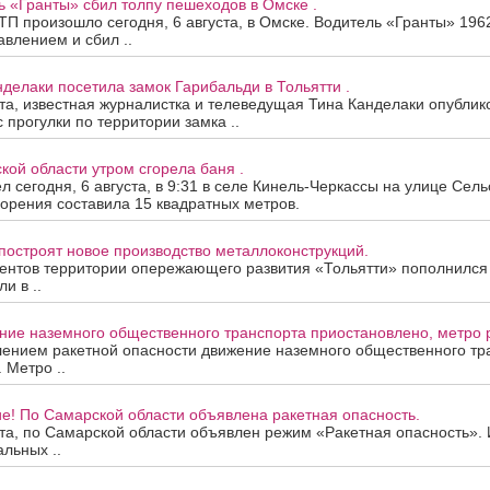
ь «Гранты» сбил толпу пешеходов в Омске .
П произошло сегодня, 6 августа, в Омске. Водитель «Гранты» 196
авлением и сбил ..
нделаки посетила замок Гарибальди в Тольятти .
ста, известная журналистка и телеведущая Тина Канделаки опублик
 прогулки по территории замка ..
кой области утром сгорела баня .
 сегодня, 6 августа, в 9:31 в селе Кинель-Черкассы на улице Сель
орения составила 15 квадратных метров.
построят новое производство металлоконструкций.
ентов территории опережающего развития «Тольятти» пополнился
и в ..
ие наземного общественного транспорта приостановлено, метро р
лением ракетной опасности движение наземного общественного тр
 Метро ..
е! По Самарской области объявлена ракетная опасность.
ста, по Самарской области объявлен режим «Ракетная опасность»
альных ..