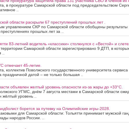
асти прокуратура защитила права 131 участника СВО и членов их 
ста, в прокуратуре Самарской области под председательством Сер
ативное ..
ской области раскрыли 67 преступлений прошлых лет .
ым управлением СКР по Самарской области обобщены результаты
 преступлениях прошлых лет за ..
ятти 83-летний водитель «классики» столкнулся с «Вестой» и слетел
а территории Самарской области зарегистрировано 9 ДТП, в которы
 ..
С отмечает 45-летие.
ста, коллектив Поволжского государственного университета сервис
За праздничной датой – не только большая ..
асти объявлен желтый уровень опасности из-за жары до +33°C.
олжского УГМС, днём 7 августа местами в Самарской области ожи
 жёлтый уровень ..
андболист борется за путевку на Олимпийские игры-2028.
наковыми для Самарской области: Тольятти принимает мужской ган
ады народов России. ..