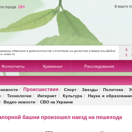
18+
В марте п
ти города.
$
амарца обвинили в домогательстве к египтянке на дискотеке в Шарм-эль-Шейхе
се новости
€
Фотоотчеты
Криминал
Расследования
Происшествия
оновости
Спорт
Звезды
Политика
Э
/
/
/
/
/
е
Технологии
Интернет
Культура
Наука и образовани
/
/
/
/
Видео новости
СВО на Украине
/
/
напорной башни произошел наезд на пешехода