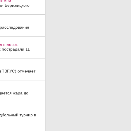
семей .
гея Берижицкого
 расследования
 в кювет.
х пострадали 11
а (ПВГУС) отмечает
дается жара до
дбольный турнир в