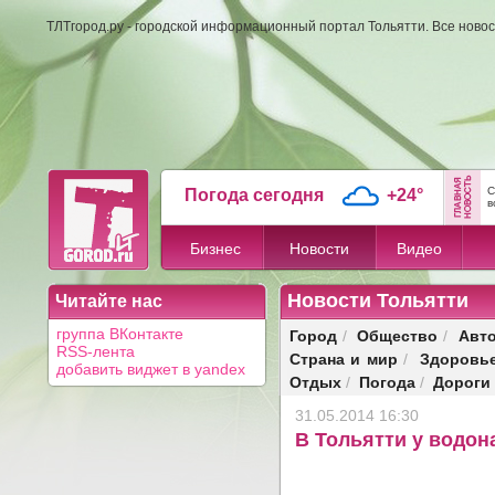
ТЛТгород.ру - городской информационный портал Тольятти. Все новос
С
Погода сегодня
+24°
в
Бизнес
Новости
Видео
Новости Тольятти
Читайте нас
Город
Общество
Авт
группа ВКонтакте
/
/
RSS-лента
Страна и мир
Здоровь
/
добавить виджет в yandex
Отдых
Погода
Дороги
/
/
31.05.2014 16:30
В Тольятти у водо