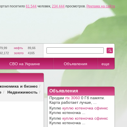
ортал посетило
61 544
человек,
234 444
просмотров.
Реклама на сайте
79,99
нефть
89,66
92,172
золото
4165
СВО на Украине
Объявления
еще
кономика и бизнес
/
Объявления
е
Недвижимость
/
/
Продам
rtx 3060
0 Гб памяти.
Карта работает лучше, ...
Куплю
куплю котеночка сфинкс
Куплю котеночка ...
Куплю
куплю котеночка сфинкс
Куплю котеночка ...