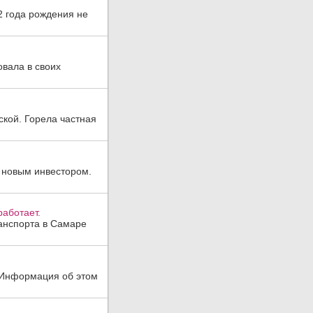
2 года рождения не
овала в своих
ской. Горела частная
 новым инвестором.
аботает.
анспорта в Самаре
. Информация об этом