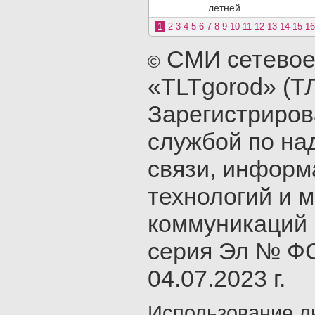
летней ..
1
2
3
4
5
6
7
8
9
10
11
12
13
14
15
16
СМИ сетевое
©
«TLTgorod» (Т
Зарегистриро
службой по на
связи, инфор
технологий и 
коммуникаций 
серия Эл № ФС
04.07.2023 г.
Использование л