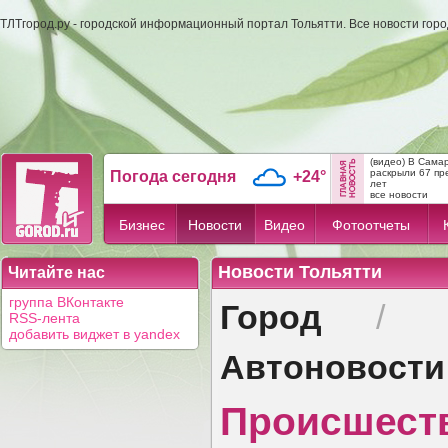
ТЛТгород.ру - городской информационный портал Тольятти. Все новости гор
(видео) В Сама
раскрыли 67 пр
Погода сегодня
+24°
лет
все новости
Бизнес
Новости
Видео
Фотоотчеты
Новости Тольятти
Читайте нас
Город
группа ВКонтакте
/
RSS-лента
добавить виджет в yandex
Автоновости
Происшест