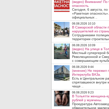
(видео) Внимание! По
опасность.
Сегодня, 6 августа, п
«Ракетная опасность».
официальных ..
06.08.2026 10:10
В Самарской области 
нарушителей из стран
Сотрудниками полиции
территории строительн
06.08.2026 10:09
(видео) На улице в То
Местный супергерой бе
Революционной и Свер
с совершающим кульби
06.08.2026 9:44
(мнение) Не пережил 
Интерклуба ВАЗа.
Есть в Центральном р
спрятавшееся внутри к
чаще ..
06.08.2026 9:23
В Тольятти женщина-к
рублей у мужчины.
Прокуратура Автозавод
обвинительное заключ