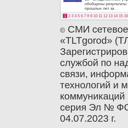
обобщены результаты 
прошлых лет за ..
1
2
3
4
5
6
7
8
9
10
11
12
13
14
15
16
СМИ сетевое
©
«TLTgorod» (Т
Зарегистриро
службой по на
связи, инфор
технологий и 
коммуникаций 
серия Эл № ФС
04.07.2023 г.