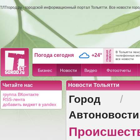
ТЛТгород.ру - городской информационный портал Тольятти. Все новости гор
В Тольятти пен
Погода сегодня
+24°
телефонных мо
все новости
Бизнес
Новости
Видео
Фотоотчеты
Новости Тольятти
Читайте нас
Город
группа ВКонтакте
RSS-лента
добавить виджет в yandex
Автоновости
Происшест