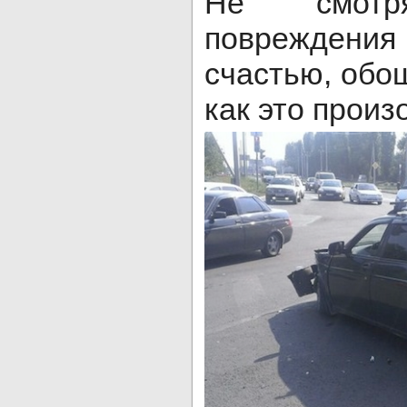
Не смот
поврежден
счастью, обо
как это произ