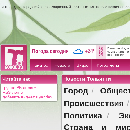
ТЛТгород.ру - городской информационный портал Тольятти. Все новости гор
Вячеслав Федор
Погода сегодня
+24°
чемпионами по 
все новости
Бизнес
Новости
Видео
Фотоотчеты
Новости Тольятти
Читайте нас
Город
Общес
группа ВКонтакте
/
RSS-лента
добавить виджет в yandex
Происшествия
Политика
Эк
/
Страна и ми