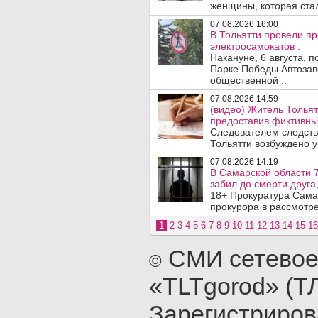
женщины, которая ста
07.08.2026 16:00
В Тольятти провели п
электросамокатов .
Накануне, 6 августа, 
Парке Победы Автозав
общественной ..
07.08.2026 14:59
(видео) Житель Тольят
предоставив фиктивны
Следователем следств
Тольятти возбуждено у
07.08.2026 14:19
В Самарской области 7
забил до смерти друга,
18+ Прокуратура Сама
прокурора в рассмотр
1
2
3
4
5
6
7
8
9
10
11
12
13
14
15
16
СМИ сетевое
©
«TLTgorod» (Т
Зарегистриро