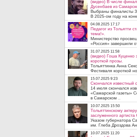
(видео) В числе финал
Дусенбаев из Самарск
Выбраны финалисты 3-
В 2025-ом году на конку
04.08.2025 17:17
Педагог из Тольятти 
тема!».
Министерство просвещ
«Россия» завершили от
31.07.2025 11:58
(видео) Гоша Куценко 
короткой прозы.
Тольяттинка Анна Сек
Фестиваля короткой но
15.07.2025 9:23
Скончался известный 
14 июля скончался изв
«Самарской газеты» С
в Самарском ..
10.07.2025 15:50
Тольяттинскому актер
заслуженного артиста 
Указом губернатора Са
им. Глеба Дроздова Ан
10.07.2025 11:20