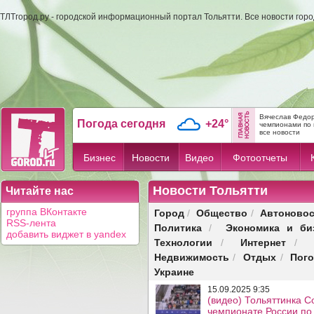
ТЛТгород.ру - городской информационный портал Тольятти. Все новости гор
Вячеслав Федор
Погода сегодня
+24°
чемпионами по 
все новости
Бизнес
Новости
Видео
Фотоотчеты
Новости Тольятти
Читайте нас
Город
Общество
Автоновос
группа ВКонтакте
/
/
RSS-лента
Политика
Экономика и би
/
добавить виджет в yandex
Технологии
Интернет
/
/
Недвижимость
Отдых
Пог
/
/
Украине
15.09.2025 9:35
(видео) Тольяттинка С
чемпионате России по