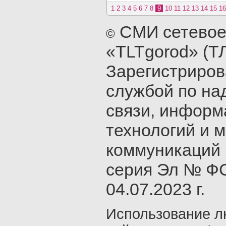
1
2
3
4
5
6
7
8
9
10
11
12
13
14
15
16
СМИ сетевое
©
«TLTgorod» (Т
Зарегистриро
службой по на
связи, инфор
технологий и 
коммуникаций 
серия Эл № ФС
04.07.2023 г.
Использование л