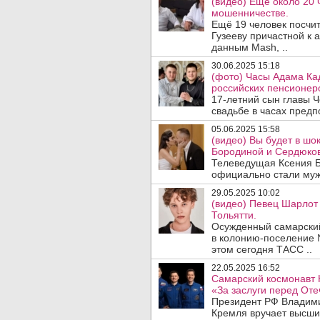
(видео) Еще около 20 
мошенничестве.
Ещё 19 человек посчи
Гузееву причастной к
данным Mash, ..
30.06.2025 15:18
(фото) Часы Адама Ка
российских пенсионер
17-летний сын главы 
свадьбе в часах предпо
05.06.2025 15:58
(видео) Вы будет в ш
Бородиной и Сердюков
Телеведущая Ксения Б
официально стали муж
29.05.2025 10:02
(видео) Певец Шарлот 
Тольятти.
Осужденный самарски
в колонию-поселение 
этом сегодня ТАСС ..
22.05.2025 16:52
Самарский космонавт 
«За заслуги перед Оте
Президент РФ Владими
Кремля вручает высши