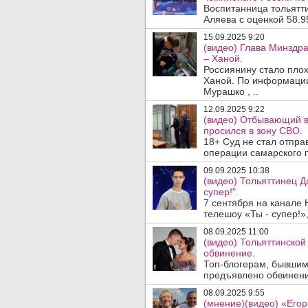
Воспитанница тольятт
Аляева с оценкой 58.9
15.09.2025 9:20
(видео) Глава Минздр
– Ханой.
Россиянину стало плох
Ханой. По информации
Мурашко , ..
12.09.2025 9:22
(видео) Отбывающий в
просился в зону СВО.
18+ Суд не стал отпра
операции самарского п
09.09.2025 10:38
(видео) Тольяттинец Д
супер!".
7 сентября на канале 
телешоу «Ты - супер!», 
08.09.2025 11:00
(видео) Тольяттинско
обвинение.
Топ-блогерам, бывшим
предъявлено обвинение 
08.09.2025 9:55
(мнение)(видео) «Егор