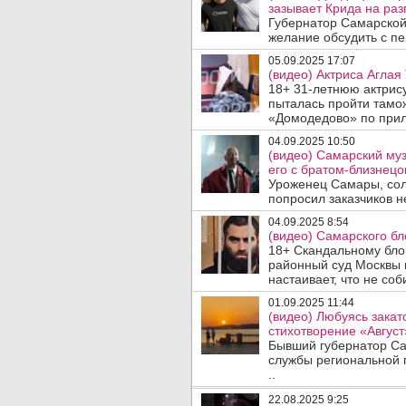
зазывает Крида на раз
Губернатор Самарской
желание обсудить с пе
05.09.2025 17:07
(видео) Актриса Агла
18+ 31-летнюю актрису
пыталась пройти тамо
«Домодедово» по прилё
04.09.2025 10:50
(видео) Самарский му
его с братом-близнецо
Уроженец Самары, сол
попросил заказчиков не
04.09.2025 8:54
(видео) Самарского бл
18+ Скандальному бло
районный суд Москвы 
настаивает, что не соб
01.09.2025 11:44
(видео) Любуясь закат
стихотворение «Август
Бывший губернатор Са
службы региональной 
..
22.08.2025 9:25