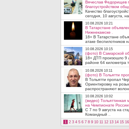
Вячеслав Федорищев п
благоустройством общ
Качество благоустрой
сегодня, 10 августа, н
10.08.2026 10:21
В Татарстане объявле
Нижнекамске .
18+ В Татарстане объ
атаке беспилотников н
10.08.2026 10:15
(фото) В Самарской об
18+ ДТП произошло 9 а
районе 64 километра т
10.08.2026 10:11
(фото) В Тольятти про
В Тольятти пропал Че
Ориентировку на розы
распространяют волон
10.08.2026 10:02
(видео) Тольяттинкая
на Чемпионате России 
С 7 по 9 августа на с
Командный ..
1
2
3
4
5
6
7
8
9
10
11
12
13
14
15
16