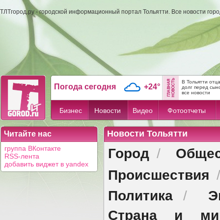
ТЛТгород.ру - городской информационный портал Тольятти. Все новости гор
В Тольятти отц
Погода сегодня
+24°
долг перед сын
все новости
Бизнес
Новости
Видео
Фотоотчеты
Новости Тольятти
Читайте нас
Город
Общес
группа ВКонтакте
/
RSS-лента
добавить виджет в yandex
Происшествия
Политика
Э
/
Страна и ми