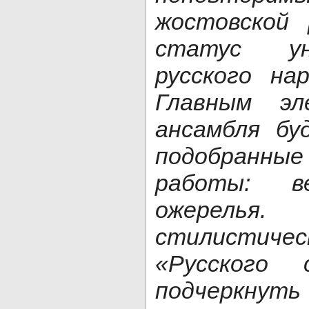
жостовской 
статус ун
русского на
Главным эл
ансамбля бу
подобранные
работы: в
ожерел
стилистич
«Русского 
подчеркну