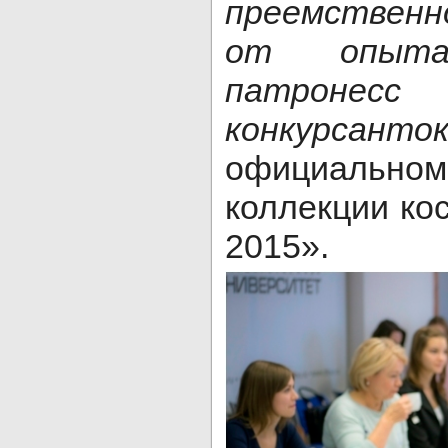
преемствен
от опыт
патроне
конкурсанто
официаль
коллекции ко
2015».