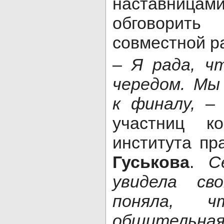
наставни
обговорит
совместной р
–
Я рада, ч
чередом. Мы
к финалу,
– 
участниц ко
института п
Гуськова
.
С
увидела св
поняла, 
общительн