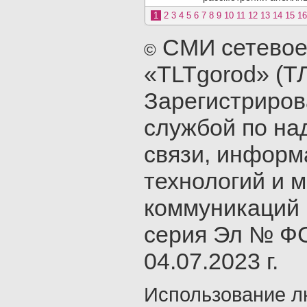
1
2
3
4
5
6
7
8
9
10
11
12
13
14
15
16
СМИ сетевое
©
«TLTgorod» (Т
Зарегистриро
службой по на
связи, инфор
технологий и 
коммуникаций 
серия Эл № ФС
04.07.2023 г.
Использование л