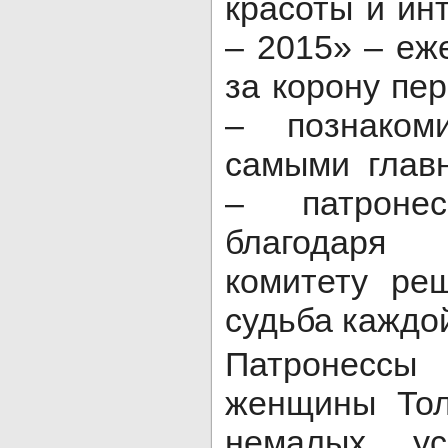
красоты и ин
– 2015» – еж
за корону пе
– познаком
самыми глав
– патроне
благодаря
комитету ре
судьба каждо
Патронесс
женщины Тол
немалых у