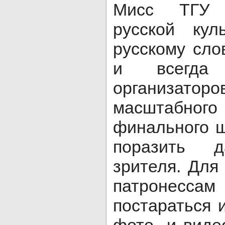
Мисс ТГУ 
русской ку
русскому слов
и всегд
организат
масштабно
финального ш
поразить д
зрителя. Для
патронес
постараться 
фото- и виде