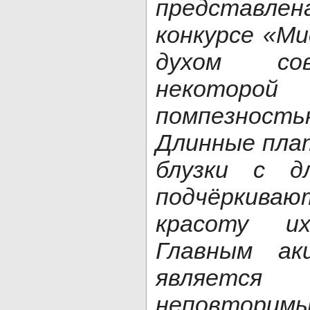
представле
конкурсе «Ми
духом сов
некотор
помпезность
Длинные плат
блузки с д
подчёркив
красоту их
Главным ак
являетс
неповтори