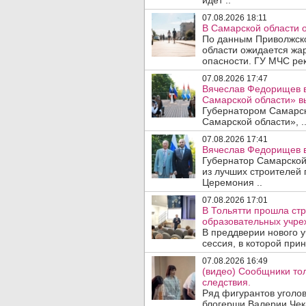
идет ..
07.08.2026 18:11
В Самарской области 
По данным Приволжско
области ожидается жа
опасности. ГУ МЧС рек
07.08.2026 17:47
Вячеслав Федорищев в
Самарской области» 
Губернатором Самарско
Самарской области», .
07.08.2026 17:41
Вячеслав Федорищев в
Губернатор Самарской
из лучших строителей
Церемония ..
07.08.2026 17:01
В Тольятти прошла стр
образовательных учре
В преддверии нового у
сессия, в которой прин
07.08.2026 16:49
(видео) Сообщники тол
следствия.
Ряд фигурантов уголов
блогерши Валерии Чека