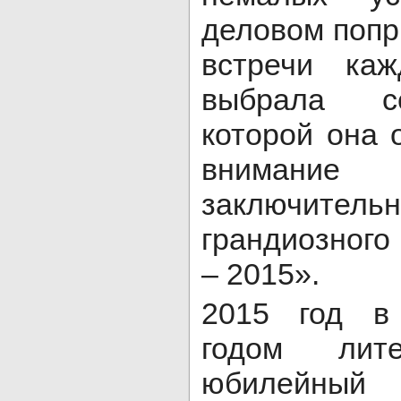
деловом попр
встречи ка
выбрала с
которой она 
внимани
заключите
грандиозног
– 2015».
2015 год в
годом лите
юбилейный 