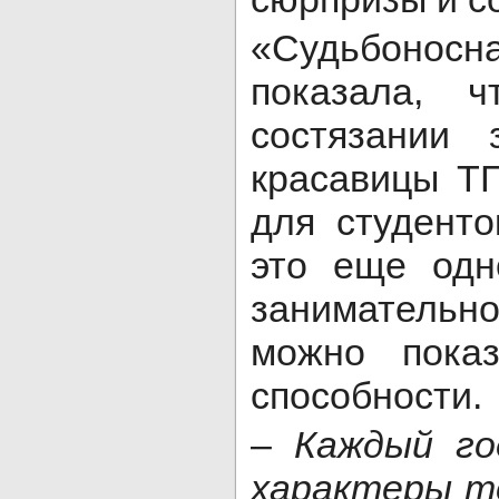
«Судьбоно
показала, ч
состязании 
красавицы Т
для студенто
это еще одн
занимательн
можно пока
способности.
–
Каждый го
характеры т