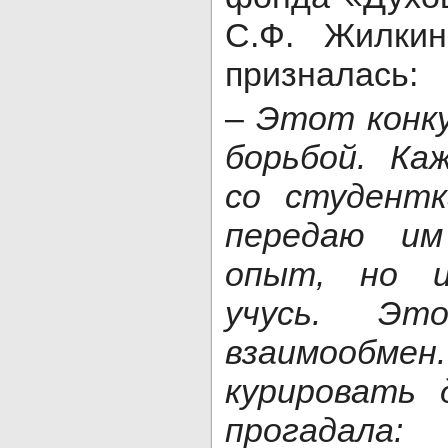
С.Ф. Жилк
призналась:
–
Этот конку
борьбой. Ка
со студентк
передаю им
опыт, но и
учусь. Эт
взаимообмен
курировать 
прога