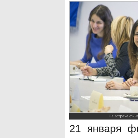
На встрече фина
21 января ф