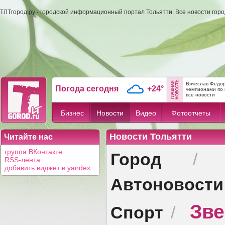
ТЛТгород.ру - городской информационный портал Тольятти. Все новости гор
Вячеслав Федор
Погода сегодня
+24°
чемпионами по 
все новости
Бизнес
Новости
Видео
Фотоотчеты
Новости Тольятти
Читайте нас
Город
группа ВКонтакте
RSS-лента
добавить виджет в yandex
Автоновости
Зв
Спорт
/