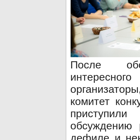
После обс
интерес
организато
комитет конк
приступил
обсуждению 
дефиле и не