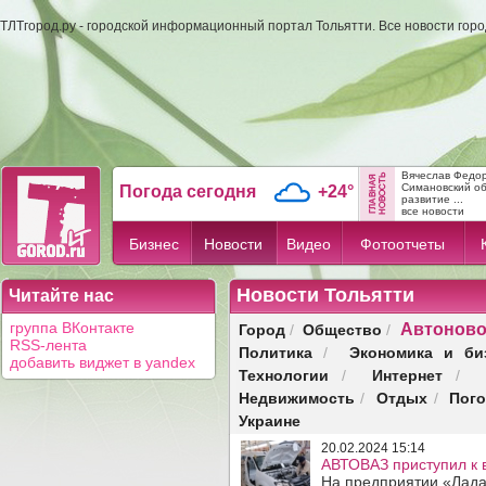
ТЛТгород.ру - городской информационный портал Тольятти. Все новости гор
Вячеслав Федо
Симановский об
Погода сегодня
+24°
развитие ...
все новости
Бизнес
Новости
Видео
Фотоотчеты
Новости Тольятти
Читайте нас
Автоново
Город
Общество
группа ВКонтакте
/
/
RSS-лента
Политика
Экономика и би
/
добавить виджет в yandex
Технологии
Интернет
/
/
Недвижимость
Отдых
Пог
/
/
Украине
20.02.2024 15:14
АВТОВАЗ приступил к в
На предприятии «Лада