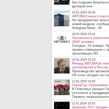
без подушек безопасно
дилеров они ..
23.01.2024 16:30
АВТОВАЗ начал подгото
На предприятии запус
новой модели, сообщае
Avtograd News. «В ..
19.01.2024 15:41
Численность работник
2600 человек.
Сегодня, 19 января, 
провел совещание с 
организации АО ..
15.01.2024 15:10
Рекорд АВТОВАЗа помо
автомобилей в России.
Производство автомоби
Об этом сегодня на со
12.01.2024 14:05
ГрандТур «Оранжевая 
В Поволжье прошел Гр
состоялся в преддвер
Первого национального
11.01.2024 15:33
(мнение) Рост продаж 