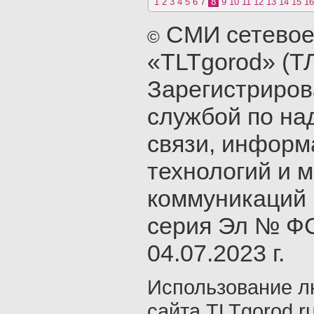
1
2
3
4
5
6
7
8
9
10
11
12
13
14
15
16
СМИ сетевое
©
«TLTgorod» (Т
Зарегистриро
службой по на
связи, инфор
технологий и 
коммуникаций 
серия Эл № ФС
04.07.2023 г.
Использование л
сайта TLTgorod.r