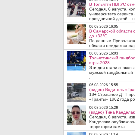
В Тольятти ПВГУС отм
Сегодня, 6 августа, к
университета сервиса 
праздничной датой – н
06.08.2026 16:05
В Самарской области 
до +33°C.
По данным Приволжско
области ожидается жар
06.08.2026 16:03
Тольяттинский гандбол
игры-2028.
Эти дни стали знаков
мужской гандбольный 
..
06.08.2026 15:55
(видео) Водитель «Гра
18+ Страшное ДТП прои
«Гранты» 1962 года ро
06.08.2026 15:29
(видео) Тина Канделак
Сегодня, 6 августа, и
Канделаки опубликовал
территории замка ..
06.08.2026 11:19