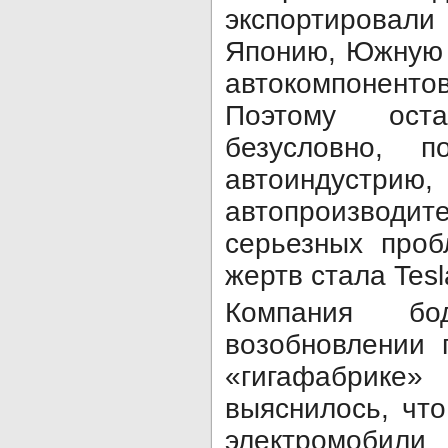
экспортиров
Японию, Южную 
автокомпоненто
Поэтому оста
безусловно, 
автоиндус
автопроизвод
серьезных проб
жертв стала Tesl
Компания бо
возобновлении 
«гигафабрике»
выяснилось, чт
электромобили