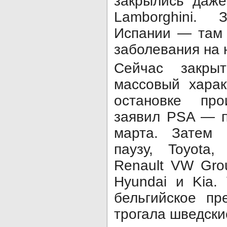
закрылись даже
Lamborghini.
Испании — там 
заболевания на 
Сейчас закры
массовый харак
остановке пр
заявил PSA — п
марта. Затем 
паузу, Toyota,
Renault VW Grou
Hyundai и Kia.
бельгийское пр
трогала шведски