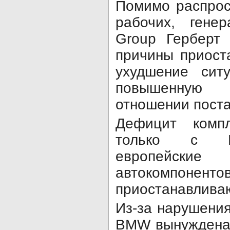
Помимо распрос
рабочих, гене
Group Герберт
причины приост
ухудшение сит
повышенную 
отношении поста
Дефицит комп
только с Ки
европейски
автокомпоненто
приостанавлива
Из-за нарушения
BMW вынуждена 