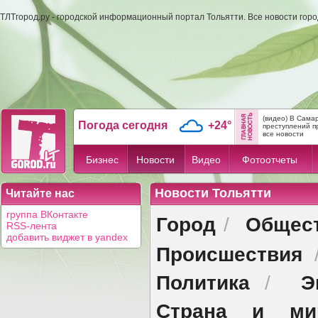
ТЛТгород.ру - городской информационный портал Тольятти. Все новости гор
(видео) В Сама
Погода сегодня
+24°
преступлений п
все новости
Бизнес
Новости
Видео
Фотоотчеты
Новости Тольятти
Читайте нас
группа ВКонтакте
Город
Общес
/
RSS-лента
добавить виджет в yandex
Происшествия
Политика
Э
/
Страна и ми