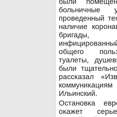
были помеще
больничные у
проведенный те
наличие корона
бригады,
инфицированн
общего польз
туалеты, душе
были тщательн
рассказал «Из
коммуникация
Ильинский.
Остановка евр
окажет серь