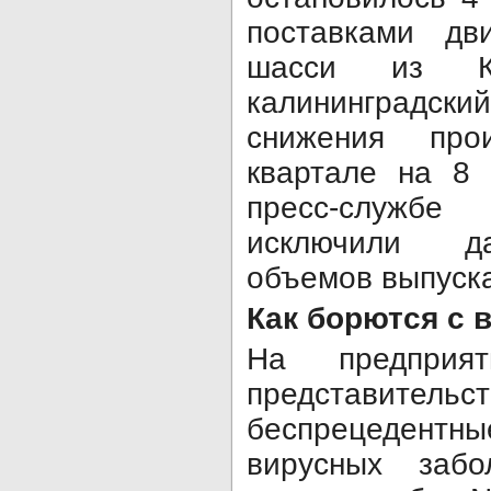
поставками дв
шасси из Ки
калининградск
снижения про
квартале на 8 
пресс-служб
исключили д
объемов выпуск
Как борются с 
На предпри
представи
беспрецедентн
вирусных забо