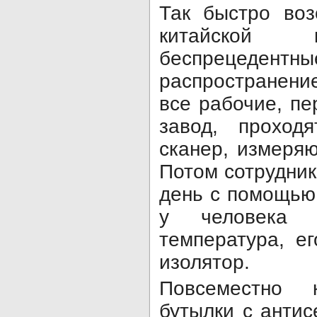
Так быстро воз
китайской 
беспрецедентн
распространени
все рабочие, пе
завод, проход
сканер, измеря
Потом сотрудни
день с помощью
у человека 
температура, е
изолятор.
Повсеместно 
бутылки с антис