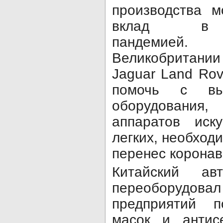
производства м
вклад в
пандемией
Великобритан
Jaguar Land Rov
помочь с вып
оборудовани
аппаратов иску
легких, необходи
перенес коронав
Китайский ав
переоборудо
предприятий 
масок и антис