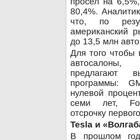
просел на 6,5%,
80,4%. Аналитик
что, по резу
американский р
до 13,5 млн авт
Для того чтобы 
автосалоны,
предлагают в
программы: G
нулевой процен
семи лет, F
отсрочку первог
Tesla и «Волгаб
В прошлом год