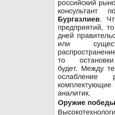
российский рыно
консультант 
Бургазлиев
. Ч
предприятий, т
дней правительс
или сущест
распространени
то остановк
будет. Между т
ослабление 
комплектующие
аналитик.
Оружие побед
Высокотехноло