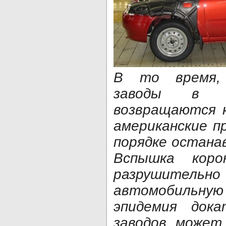
В то время,
заводы в К
возвращаются к
американские п
порядке остана
Вспышка коро
разрушите
автомобильну
эпидемия дока
заводов, может