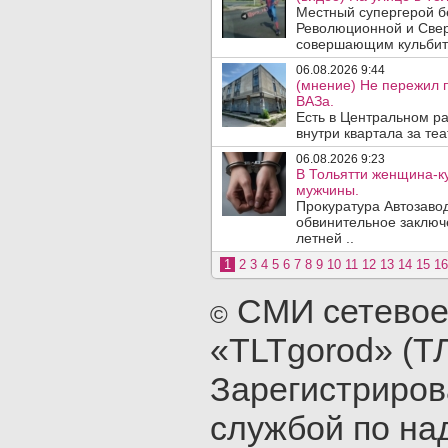
Местный супергерой бе
Революционной и Сверд
совершающим кульбит 
06.08.2026 9:44
(мнение) Не пережил 
ВАЗа.
Есть в Центральном р
внутри квартала за те
06.08.2026 9:23
В Тольятти женщина-к
мужчины.
Прокуратура Автозавод
обвинительное заключ
летней ..
1
2
3
4
5
6
7
8
9
10
11
12
13
14
15
16
СМИ сетевое
©
«TLTgorod» (Т
Зарегистриро
службой по на