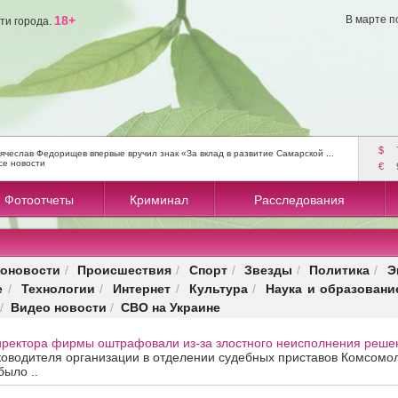
18+
В марте п
ти города.
$
ячеслав Федорищев впервые вручил знак «За вклад в развитие Самарской ...
се новости
€
Фотоотчеты
Криминал
Расследования
оновости
Происшествия
Спорт
Звезды
Политика
Э
/
/
/
/
/
е
Технологии
Интернет
Культура
Наука и образовани
/
/
/
/
Видео новости
СВО на Украине
/
/
иректора фирмы оштрафовали из-за злостного неисполнения решен
оводителя организации в отделении судебных приставов Комсомоль
было ..