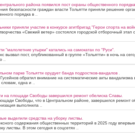
Центрального района появился пост охраны общественного порядка
ния безопасности граждан власти Тольятти приняли решение орга
нного порядка в ..
ьники приняли участие в конкурсе агитбригад "Герои спорта на вой
творчества «Свежий ветер» состоялся городской отборочный этап 
тти "малолетние утырки" катались на самокатах по "Руси".
с вызвал пост, опубликованный в группе «Тольятти» в ночь на сего
 ..
льном парке Тольятти орудует банда подростков-вандалов .
 Гусейнов обратил внимание на систематические акты вандализма 
 словам, одна и ..
тти на площади Свободы завершился ремонт обелиска Славы.
лощади Свободы, что в Центральном районе, завершился ремонт о
низация выполнила ..
вые выделили средства на уборку листвы.
ексного содержания общественных территорий в 2025 году впервы
ку листвы. В этом сегодня в соцсетях ..