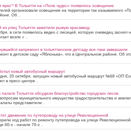
 ярко"! В Тольятти на «Поле чудес» появилось освещение .
елей организовали освещение на территории так называемого «Пол
оне. Об ..
й из улиц Тольятти заметили рыжую красавицу.
ября, в сети появилось видео с лисицей, которую очевидец заснял 
гает возле « ..
нувшийся капремонт в тольяттинском детсаду все-таки завершили .
онт в детском саду «Яблонька», что в Центральном районе. Об э
ботал новый автобусный маршрут.
 дня, 20 октября, запущен новый автобусный маршрут №68 «ОП Е
т в пресс-центре ..
палате Тольятти обсудили благоустройство городских лесов.
 вопросам муниципального имущества градостроительства и земле
алаты представители ..
стят движение по путепроводу на улице Революционной .
верили ход работ по ремонту путепровода на улице Революционно
е 60-х - начале 70-х ..