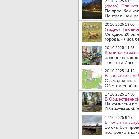
21.10.2025 9:05
(фото) "Слишком
По просьбам жит
Центральном рай
20.10.2025 18:00
(видео) На одно
Сегодня, 20 окт
города. «Лиса бе
20.10.2025 14:23
Критически затя
Завершен капрем
Тольятти Илья ..
20.10.2025 14:12
В Тольятти зара
С сегодняшнего
Об этом сообщаю
17.10.2025 17:30
В Общественной 
На комиссии по
Общественной п
17.10.2025 9:17
В Тольятти запу
16 октября про
построено в конц