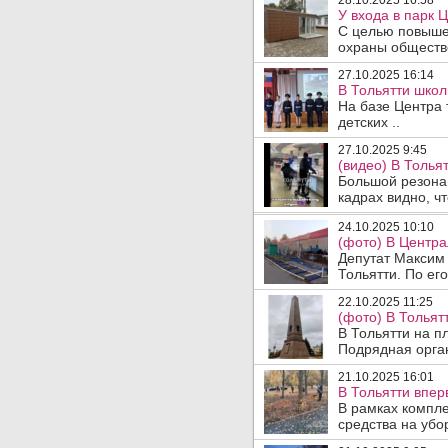
28.10.2025 16:58
У входа в парк 
С целью повыше
охраны обществе
27.10.2025 16:14
В Тольятти школ
На базе Центра 
детских ..
27.10.2025 9:45
(видео) В Толья
Большой резонан
кадрах видно, что
24.10.2025 10:10
(фото) В Центра
Депутат Максим
Тольятти. По его
22.10.2025 11:25
(фото) В Толья
В Тольятти на п
Подрядная орга
21.10.2025 16:01
В Тольятти впер
В рамках компл
средства на убор