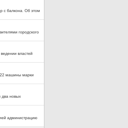
р с балкона. Об этом
авителями городского
 ведении властей
. 22 машины марки
и два новых
сией администрацию