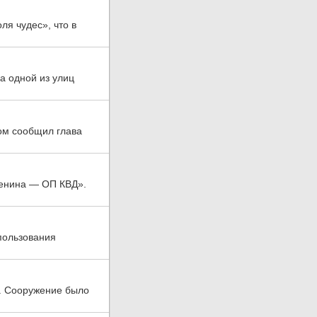
я чудес», что в
на одной из улиц
том сообщил глава
сенина — ОП КВД».
пользования
й. Сооружение было