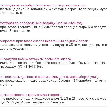
тти неадекватка выбрасывала вещи и мусор с балкона .
тельница дома на Тополиной, 47 сегодня сбрасывала вещи и мусо
л в тг-канале ..
дут торги по определению подрядчиков на 2026 год .
ября, глава Тольятти Илья Сухих провел рабочую встречу с предст
рпуса. В совещании ..
контролем приставов снесли незаконный обувной ларек .
лагалась на земельном участке площадью 35 кв.м, находящемся в
одатель уведомил ..
ти поступят новые автобусы большого класса .
ючили договор на приобретение новых автобусов большого класса
а площадку АО «ТПАТП № ..
ти появились две новые спецмашины для зимней уборки улиц.
вно продолжается подготовка к зиме. Сегодня, 14 октября, получил
теля. ..
ьники посидели в кресле главы города .
ы по профориентации учащиеся школ № 13 и 26 посетили с экскур
ди Свободы, 4. Как сегодня сообщают в ..