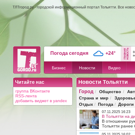
ТЛТгород.ру - городской информационный портал Тольятти. Все новос
В
Погода сегодня
+24°
в
Бизнес
Новости
Видео
Новости Тольятти
Читайте нас
Город
Общество
Авт
группа ВКонтакте
/
/
RSS-лента
Страна и мир
Здоровь
/
добавить виджет в yandex
Отдых
Погода
Дороги
/
/
07.11.2025 16:23
В Тольятти на д
В отношении рук
Тольятти ранее 
05.11.2025 16:02