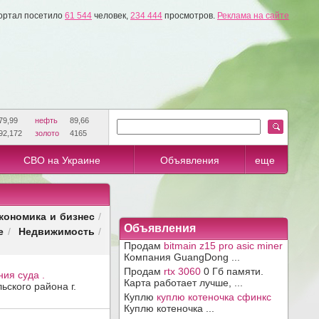
ортал посетило
61 544
человек,
234 444
просмотров.
Реклама на сайте
79,99
нефть
89,66
92,172
золото
4165
СВО на Украине
Объявления
еще
кономика и бизнес
/
Объявления
е
Недвижимость
/
/
Продам
bitmain z15 pro asic miner
Компания GuangDong ...
Продам
rtx 3060
0 Гб памяти.
ия суда .
Карта работает лучше, ...
ского района г.
Куплю
куплю котеночка сфинкс
Куплю котеночка ...