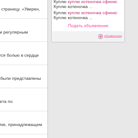
Куплю
куплю котеночка сфинкс
Куплю котеночка ...
страницу. «Уверен,
Куплю
куплю котеночка сфинкс
Куплю котеночка ...
Подать объявление
ти регулярным
объявления
ется болью в сердце
, были представлены
ета по
стке, принадлежащем