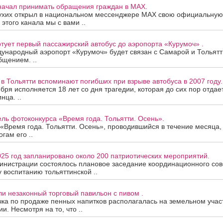
 начал принимать обращения граждан в МАХ.
ухих открыл в национальном мессенджере МАХ свою официальную 
 этого канала мы с вами ..
ртует первый пассажирский автобус до аэропорта «Курумоч» .
дународный аэропорт «Курумоч» будет связан с Самарой и Тольят
бщением. ..
 в Тольятти вспоминают погибших при взрыве автобуса в 2007 году.
ября исполняется 18 лет со дня трагедии, которая до сих пор отда
нца. ..
ль фотоконкурса «Время года. Тольятти. Осень».
«Время года. Тольятти. Осень», проводившийся в течение месяца
огам его ..
025 год запланировано около 200 патриотических мероприятий.
инистрации состоялось плановое заседание координационного сов
 воспитанию тольяттинской ..
ли незаконный торговый павильон с пивом .
чка по продаже пенных напитков располагалась на земельном уча
и. Несмотря на то, что ..