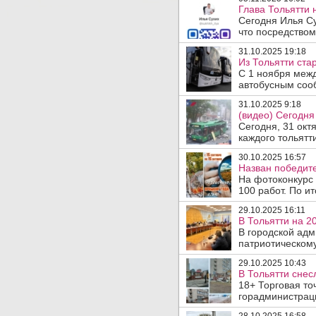
Глава Тольятти
Сегодня Илья С
что посредством
31.10.2025 19:18
Из Тольятти ста
С 1 ноября меж
автобусным соо
31.10.2025 9:18
(видео) Сегодня
Сегодня, 31 окт
каждого тольятти
30.10.2025 16:57
Назван победите
На фотоконкурс 
100 работ. По ит
29.10.2025 16:11
В Тольятти на 2
В городской адм
патриотическому
29.10.2025 10:43
В Тольятти снес
18+ Торговая то
горадминистраци