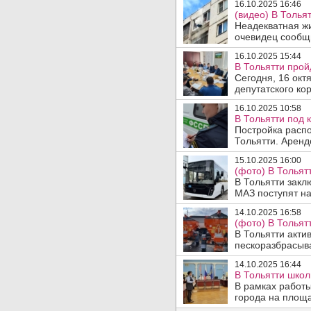
16.10.2025 16:46
(видео) В Толья
Неадекватная жи
очевидец сообщи
16.10.2025 15:44
В Тольятти прой
Сегодня, 16 окт
депутатского ко
16.10.2025 10:58
В Тольятти под 
Постройка распо
Тольятти. Аренд
15.10.2025 16:00
(фото) В Тольят
В Тольятти закл
МАЗ поступят н
14.10.2025 16:58
(фото) В Тольят
В Тольятти акти
пескоразбрасыва
14.10.2025 16:44
В Тольятти школ
В рамках работ
города на площа