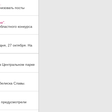
.
низовать посты
не".
областного конкурса
дня, 27 октября. На
в Центральном парке
белиска Славы.
е предусмотрели