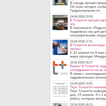
В городе прошёл фина
Об этом сегодня сообщ
Градоначальник по ..
24.04.2026 10:53
В Тольятти прошел де
игр.
В пансионате «Радуга
подвижных игр для де
географическим общес
23.04.2026 17:11
В Тольятти волонтеры 
лента».
С 22 апреля по 9 мая 
мира проходит Междуна
23.04.2026 16:27
Важно! В Тольятти гид
откладываются из-за п
В связи с похолодани
гидравлических испыта
22.04.2026 15:01
Порт Тольятти начинае
Порт Тольятти информ
дня, 23 апреля. А с 1
рейсы, которые авторы
21.04.2026 16:23