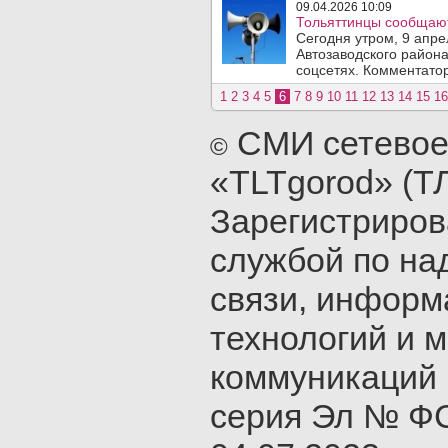
09.04.2026 10:09
Тольяттинцы сообщают
Сегодня утром, 9 апре
Автозаводского района
соцсетях. Комментатор
1
2
3
4
5
6
7
8
9
10
11
12
13
14
15
16
СМИ сетевое
©
«TLTgorod» (Т
Зарегистриро
службой по на
связи, инфор
технологий и 
коммуникаций 
серия Эл № ФС