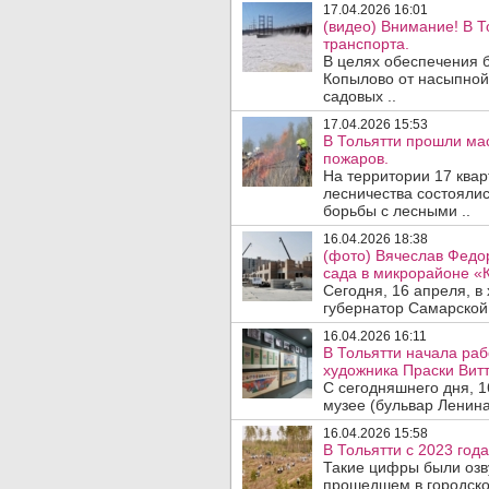
17.04.2026 16:01
(видео) Внимание! В 
транспорта.
В целях обеспечения 
Копылово от насыпной
садовых ..
17.04.2026 15:53
В Тольятти прошли ма
пожаров.
На территории 17 квар
лесничества состоялис
борьбы с лесными ..
16.04.2026 18:38
(фото) Вячеслав Федо
сада в микрорайоне «К
Сегодня, 16 апреля, в
губернатор Самарской 
16.04.2026 16:11
В Тольятти начала ра
художника Праски Витт
С сегодняшнего дня, 1
музее (бульвар Ленина,
16.04.2026 15:58
В Тольятти с 2023 года
Такие цифры были озву
прошедшем в городск