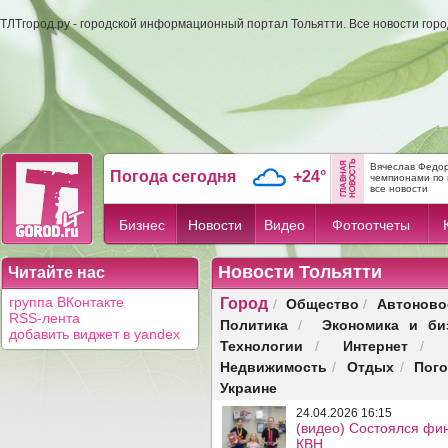
ТЛТгород.ру - городской информационный портал Тольятти. Все новости гор
Вячеслав Федор
Погода сегодня
+24°
чемпионами по 
все новости
Бизнес
Новости
Видео
Фотоотчеты
Новости Тольятти
Читайте нас
Город
Общество
Автоново
группа ВКонтакте
/
/
RSS-лента
Политика
Экономика и би
/
добавить виджет в yandex
Технологии
Интернет
/
/
Недвижимость
Отдых
Пог
/
/
Украине
24.04.2026 16:15
(видео) Состоялся фин
КВН.