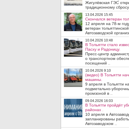
Жигулёвская ГЭС откр
традиционному сбросу 
13.04.2026 15:45
Скончался ветеран тол
12 апреля на 78-м год
ветеран тольяттинской
Автозаводской организ
10.04.2026 10:48
В Тольятти стало изв
Пасху и Радоницу.
Пресс-центр админист
о транспортном обесп
посещений ..
10.04.2026 9:10
(видео) В Тольятти н
машины.
9 апреля в Тольятти н
подметально-уборочны
промзоной в ..
09.04.2026 16:03
В Тольятти пройдёт у
районах .
10 апреля в Автозаво
запланированы работы
Автозаводском ..