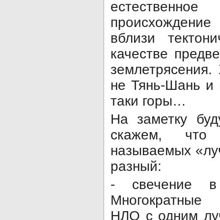
естествен
происхождение 
вблизи тектон
качестве предв
землетрясения.
не Тянь-Шань и 
таки горы…
На заметку бу
скажем, что
называемых «лу
разный:
- свечение в
Многократные
НЛО с одним лу