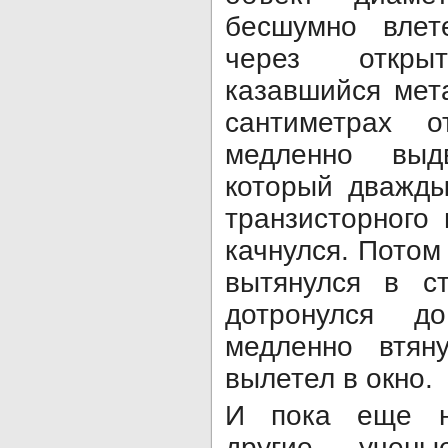
бесшумно влет
через откры
казавшийся мет
сантиметрах 
медленно выд
который дважды
транзисторного 
качнулся. Потом 
вытянулся в с
дотронулся д
медленно втян
вылетел в окно.
И пока еще ни
другие учен