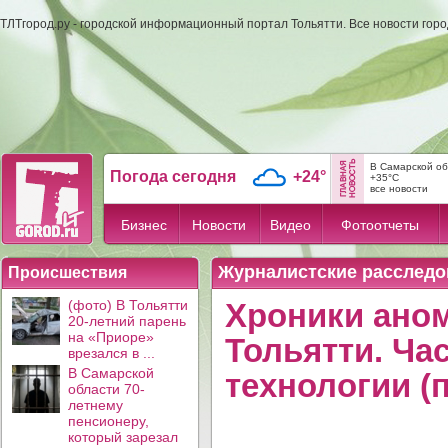
ТЛТгород.ру - городской информационный портал Тольятти. Все новости гор
В Самарской об
Погода сегодня
+24°
+35°C
все новости
Бизнес
Новости
Видео
Фотоотчеты
Журналистские расследо
Происшествия
(фото) В Тольятти
Хроники ано
20-летний парень
на «Приоре»
Тольятти. Ча
врезался в ...
В Самарской
технологии (
области 70-
летнему
пенсионеру,
который зарезал