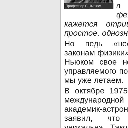
в 
Профессор С.Ньюком
фе
кажется отри
простое, одноз
Но ведь
«
не
законам физики
Ньюком свое н
управляемого п
мы уже летаем.
В октябре 1975
международной
академик-астр
заявил, что
уникальна. Так