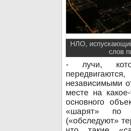
НЛО, испускающий
слов п
- лучи, кото
передвигают
независимыми о
месте на какое
основного объе
«шарят» по 
(«обследуют» те
что такие «са