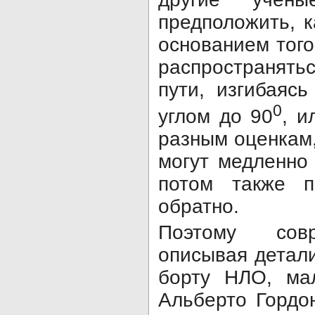
предположить, к
основанием того
распространять
пути, изгибаяс
0
углом до 90
, и
разным оценкам, 
могут медленно
потом также по
обратно.
Поэтому сов
описывая детал
борту НЛО, ма
Альберто Гордо