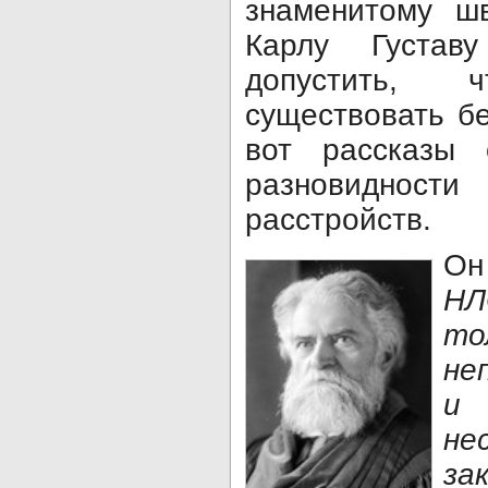
знаменитому шв
Карлу Густа
допустить,
существовать бе
вот рассказы
разновиднос
расстройств.
Он
Н
т
не
не
за