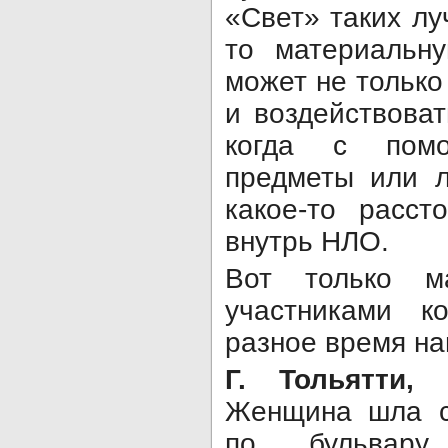
«Свет» таких луч
то материальну
может не только
и воздействоват
когда с пом
предметы или 
какое-то расст
внутрь НЛО.
Вот только м
участниками к
разное время на
Г. Тольятти,
Женщина шла с
по бульвар