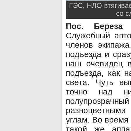
ГЭС, НЛО втягивае
со с
Пос. Береза 
Служебный авто
членов экипажа
подъезда и сраз
наш очевидец в
подъезда, как н
света. Чуть вы
точно над н
полупрозрачн
разноцветным
углам. Во время
такой же аппа