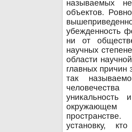
называемых не
объектов. Ровно
вышеприведе
убежденность ф
ни от обществе
научных степене
области научной
главных причин 
так называемо
человечеств
уникальность 
окружающе
пространств
установку, кт