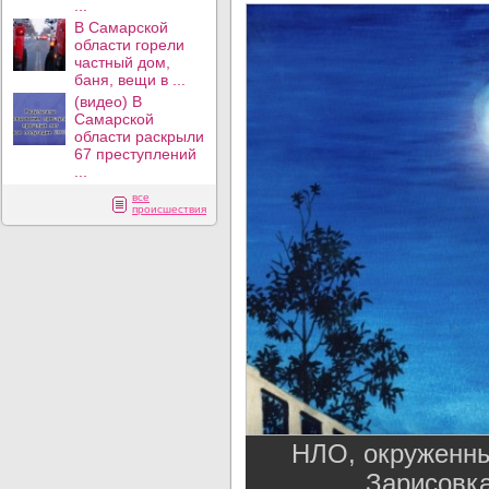
...
В Самарской
области горели
частный дом,
баня, вещи в ...
(видео) В
Самарской
области раскрыли
67 преступлений
...
все
происшествия
НЛО, окруженн
Зарисовка