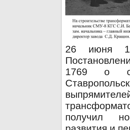
26 июня 1
Постановлен
1769 о ст
Ставропольс
выпрямителе
трансформ
получил но
развития и пе