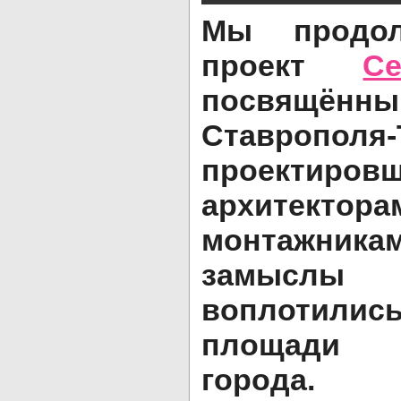
Мы продол
проект
С
посвящённ
Ставропо
проектировщ
архитектор
монтажникам
замыслы
воплотил
площади 
города.