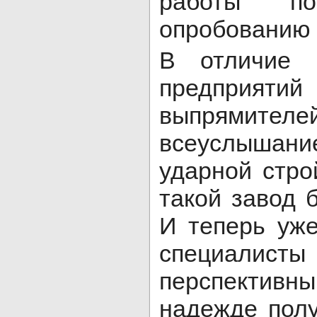
работы п
опробованию 
В отличие 
предприяти
выпрямителе
всеуслыша
ударной стро
такой завод б
И теперь уже
специалис
перспектив
надежде пол