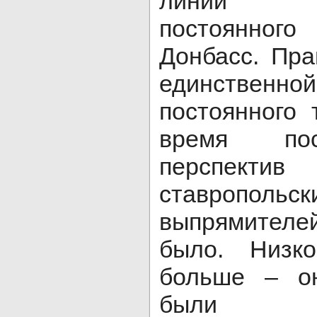
линии эл
постоянного
Донбасс. Пра
единств
постоянного 
время пос
перспект
ставропольс
выпрямителей
было. Низко
больше – он
были во