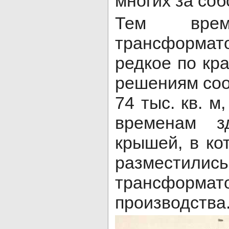
многих за соб
Тем врем
трансформа
редкое по кр
решениям со
74 тыс. кв. м
временам з
крышей, в ко
разместились
трансформат
производств