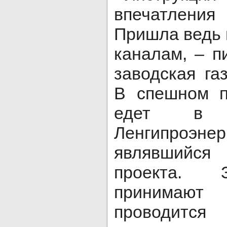
впечатлени
Пришла ведь
каналам, – п
заводская га
В спешном п
едет в 
Ленгипроэнер
являвшийс
проекта. 
принимают 
проводитс