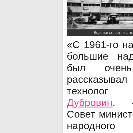
Ведётся строительство
«С 1961-го н
большие на
был очень
рассказыва
технол
Дубровин
. –
Совет минист
народног