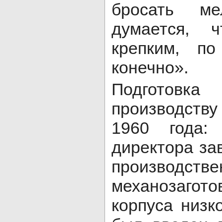
бросать ме
думается, 
крепким, по
конечно».
Подгото
производств
1960 года: 
директора за
производс
механозагот
корпуса низк