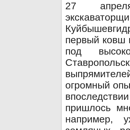
27 апре
экскаваторщ
Куйбышевги
первый ковш 
под высоко
Ставропольск
выпрямител
огромный опыт
впоследст
пришлось мно
например, 