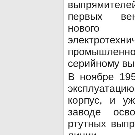
выпрямителе
первых вен
нового 
электротехни
промышлен
серийному вы
В ноябре 19
эксплуатаци
корпус, и у
заводе осво
ртутных вып