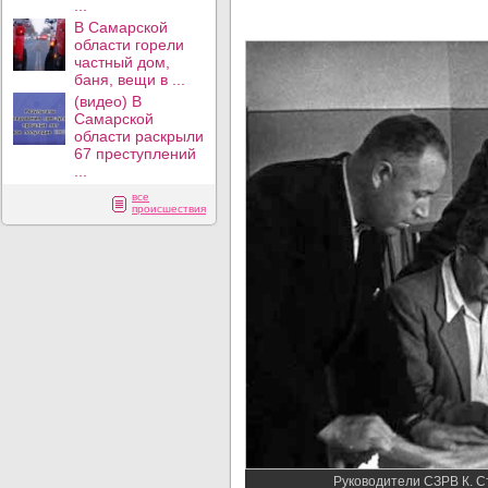
...
В Самарской
области горели
частный дом,
баня, вещи в ...
(видео) В
Самарской
области раскрыли
67 преступлений
...
все
происшествия
Руководители СЗРВ К. Ст