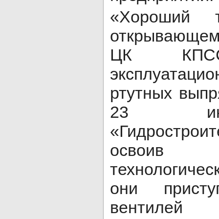
«Хороший т
открывающем
ЦК КПСС
эксплуата
ртутных выпр
23 ию
«Гидрострои
освоив с
технологиче
они прист
вентилей