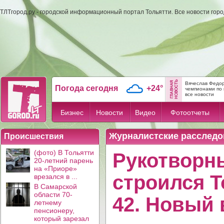
ТЛТгород.ру - городской информационный портал Тольятти. Все новости гор
Вячеслав Федор
Погода сегодня
+24°
чемпионами по 
все новости
Бизнес
Новости
Видео
Фотоотчеты
Журналистские расследо
Происшествия
(фото) В Тольятти
Рукотворны
20-летний парень
на «Приоре»
строился Т
врезался в ...
В Самарской
области 70-
42. Новый 
летнему
пенсионеру,
который зарезал