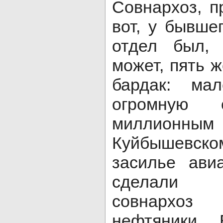
Совнархоз, п
вот, у бывше
отдел был, 
может, пять 
бардак: ма
огромную 
миллионным
Куйбышевско
засилье ави
сделали С
совнархоз
нефтяники… 