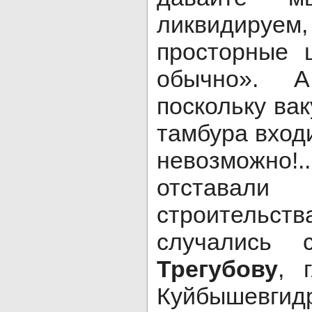
ликвидир
просторные 
обычно». 
поскольку вак
тамбура вход
невозможно
отстава
строитель
случались
Трегубову
, 
Куйбышевгидр