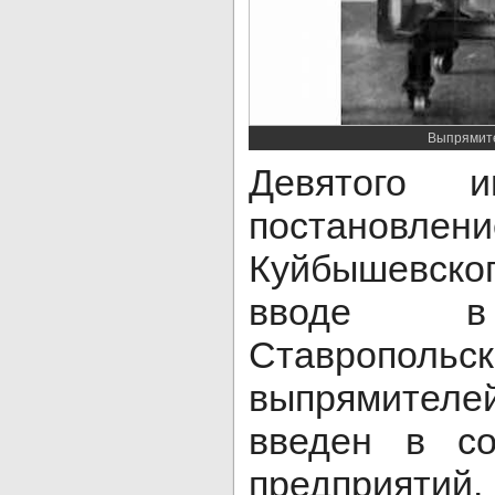
Выпрямите
Девятого 
постано
Куйбышевско
вводе в 
Ставропольск
выпрямите
введен в со
предприятий.