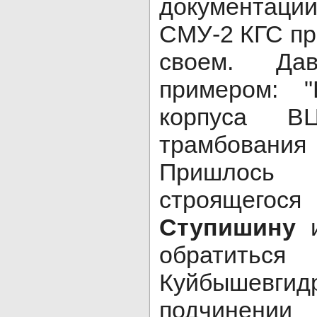
документац
СМУ-2 КГС пр
своем. Да
примером: "
корпуса В
трамбования 
Пришлос
строящег
Ступишину
и
обратитьс
Куйбышевги
подчинен