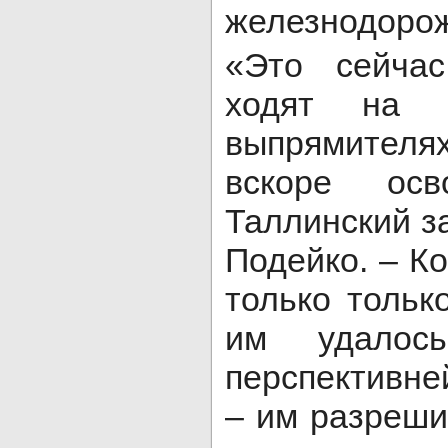
железнодоро
«Это сейчас
ходят на п
выпрямителя
вскоре ос
Таллинский з
Подейко. – К
только тольк
им удалос
перспективн
– им разреши