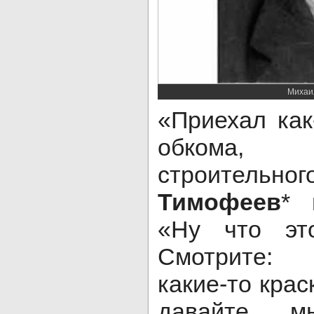
Михаи
«Приехал как
обкома,
строительно
Тимофеев
* 
«Ну что это
Смотрите: 
какие-то крас
давайте м