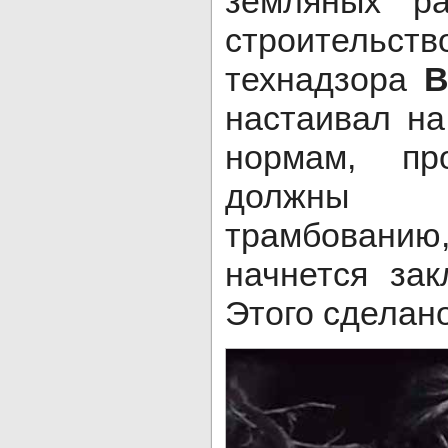
земляных ра
строитель
технадзора
В
настаивал на
нормам, пр
должны 
трамбован
начнется за
Этого сделан