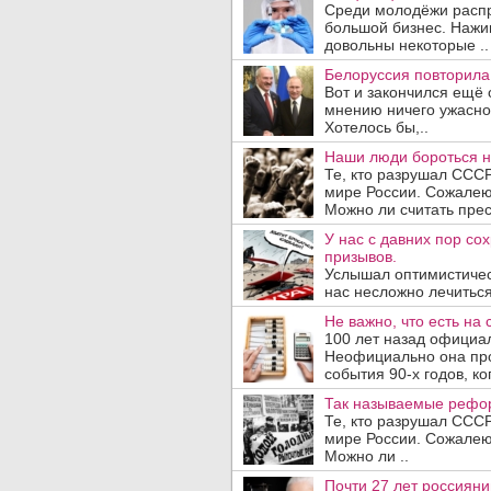
Среди молодёжи распр
большой бизнес. Нажи
довольны некоторые ..
Белоруссия повторила
Вот и закончился ещё
мнению ничего ужасног
Хотелось бы,..
Наши люди бороться н
Те, кто разрушал СССР
мире России. Сожалеют
Можно ли считать прес
У нас с давних пор со
призывов.
Услышал оптимистичес
нас несложно лечиться
Не важно, что есть на 
100 лет назад официа
Неофициально она про
события 90-х годов, ког
Так называемые рефор
Те, кто разрушал СССР
мире России. Сожалеют
Можно ли ..
Почти 27 лет россияни