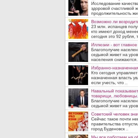
Исследование качеств
здоровой счастливой ж
продолжительность жизн
Возможно ли возродить
23 млн. испанцев полу
кто имеют доход менее
сегодня это 92 рубля, т
Иллюзии - вот главное
Благополучие населен
седьмой живет на уро
населения снижаются. 
Избранно-назначенная
Кто сегодня управляет
назначенная власть у
если учесть, что ..
Навальный показывает,
товарищи, любовницы
Благополучие населен
седьмой живет на уро
Советский человек зн
Сейчас такое почти не
правительства отпусти
город Буденовск ..
Мы все работаем на о