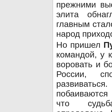
прежними выс
элита обна
главным стал
народ приход
Но пришел
П
командой, у 
воровать и б
России, сп
развива
побаиваются
что судь