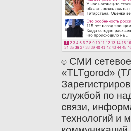
У нас наконец-то стал
область оказалась на 
Татарстана. Оценка вел
Это особенность росси
115 лет назад японцам
Когда сегодня расхвал
что происходило на ..
1
2
3
4
5
6
7
8
9
10
11
12
13
14
15
16
34
35
36
37
38
39
40
41
42
43
44
45
4
СМИ сетевое
©
«TLTgorod» (Т
Зарегистриро
службой по на
связи, инфор
технологий и 
коммуникаций 