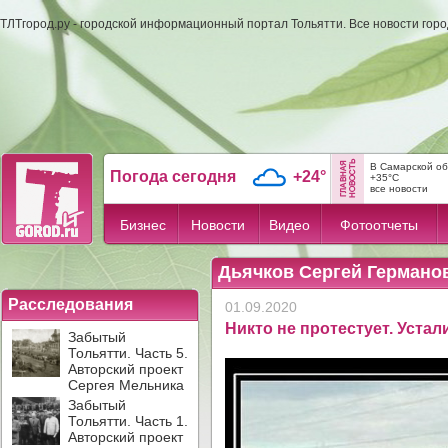
ТЛТгород.ру - городской информационный портал Тольятти. Все новости гор
В Самарской об
Погода сегодня
+24°
+35°C
все новости
Бизнес
Новости
Видео
Фотоотчеты
Дьячков Сергей Германов
Расследования
01.09.2020
Никто не протестует. Устал
Забытый
Тольятти. Часть 5.
Авторский проект
Сергея Мельника
Забытый
Тольятти. Часть 1.
Авторский проект